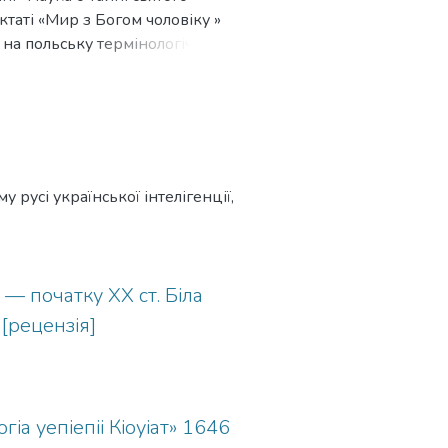
ктаті «Мир з Богом чоловіку »
м на польську термінологічну
русі української інтелігенції,
 — початку XX ст. Біла
 [рецензія]
іа уепіепіі Кіоуіат» 1646