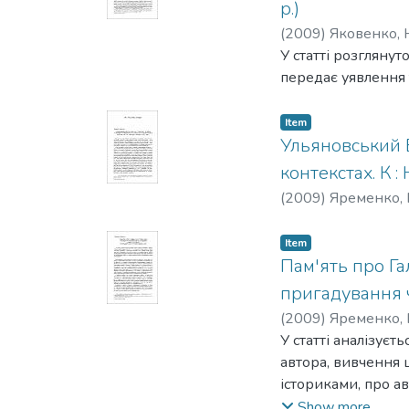
р.)
(
2009
)
Яковенко, 
У статті розглянут
передає уявлення 
Item
Ульяновський В
контекстах. К : 
(
2009
)
Яременко,
Item
Пам'ять про Гал
пригадування 
(
2009
)
Яременко,
У статті аналізуєт
автора, вивчення 
істориками, про а
згадки про шляхтя
Show more