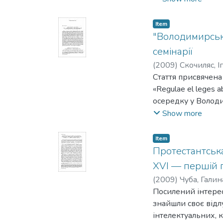
Item
"Володимирські
семінарії
(
2009
)
Скочиляс, І
Стаття присвячена
«Regulae el leges 
осередку у Волод
ширші тенденції в
Show more
незворотна конфесі
в контексті «відна
Item
культурна програм
Протестантська
формування в укра
XVI — першій п
покликана легітим
(
2009
)
Чуба, Галин
ті культурні, соці
Посилений інтерес
провінційний собо
знайшли своє відлу
Запропонований у 
інтелектуальних, к
України доби Руїн