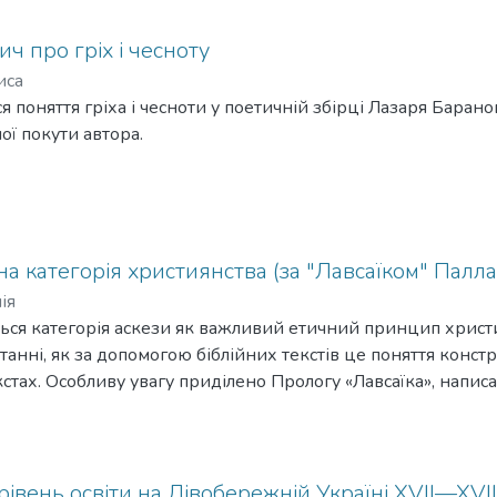
ч про гріх і чесноту
иса
ься поняття гріха і чесноти у поетичній збірці Лазаря Бара
ої покути автора.
на категорія християнства (за "Лавсаїком" Палл
ія
ється категорія аскези як важливий етичний принцип христ
танні, як за допомогою біблійних текстів це поняття конст
стах. Особливу увагу приділено Прологу «Лавсаїка», напис
о розвиває та пояснює ідею аскези; біблійні цитати та пос
ьма, поєднані та скомбіновані тут у спільний контекст. Па
 не є таким важливим, як особиста віра, хоча він і доводит
у. Видається, що головним джерелом концепції та ідей для
рівень освіти на Лівобережній Україні XVII—XVIII