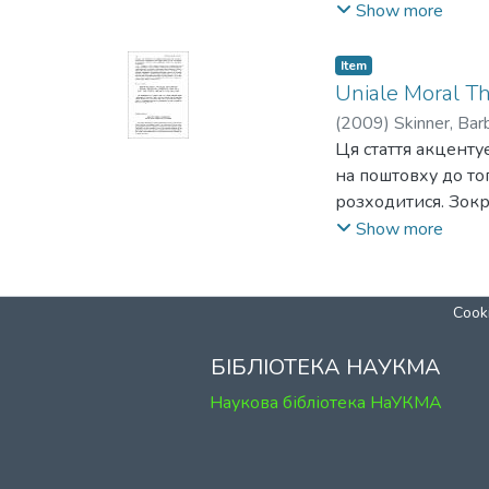
напрями цього вп
Show more
(зокрема за часів 
проектів русинів-у
Item
Uniale Moral T
(
2009
)
Skinner, Bar
Ця стаття акцентує
на поштовху до то
розходитися. Зокр
священиками Унійн
Show more
’я призводять до 
узагальнити, то у
легалістичний, ра
Cooki
православною пат
юридичних складов
БІБЛІОТЕКА НАУКМА
форм до конкретни
Наукова бібліотека НаУКМА
православними тек
відмінність у релі
ідентичність.