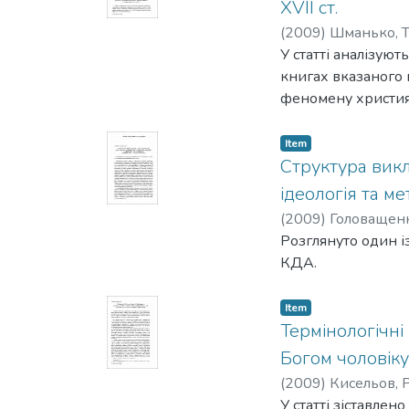
XVII ст.
написал свой трак
(
2009
)
Шманько, Т
У статті аналізую
книгах вказаного 
феномену християн
Item
Структура викла
ідеологія та ме
(
2009
)
Головащенк
Розглянуто один і
КДА.
Item
Термінологічні 
Богом чоловіку"
(
2009
)
Кисельов, 
У статті зіставлен