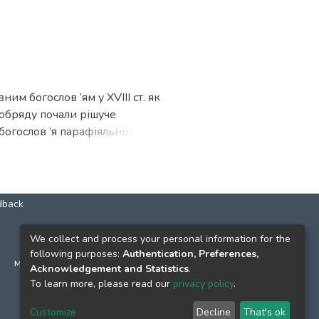
лянської колегії й освітніх
им богослов ’ям у XVIII ст. як
 обряду почали рішуче
богослов ’я парафіяльними
унійного морального богослов
ю для священиків. Якщо
моделях, увібрало в себе
раматично контрастувало з
dback
а наголошення на законі та
я — від загальних правничих
КОНТАКТИ
We collect and process your personal information for the
му богослов 7. Порівняно з
following purposes:
Authentication, Preferences,
м. Київ, вул. Григорія Сковороди, 2
ить чітко показують разючу
Acknowledgement and Statistics
.
к. 1, к. 120
To learn more, please read our
privacy policy
.
ти окремішну унійну
тел.
(044) 463-69-31
Customize
Decline
That's ok