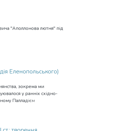
новича "Аполлонова лютня" під
адія Еленопольського)
иянства, зокрема ми
руювалося у ранніх східно-
аному Палладієм
илання, запозичені з різних
лладій прагнув показати, що
ь необхідність бути
 автора «Лавсаїка» були
 ст.: творення