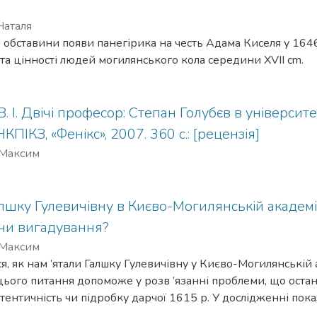
Наталя
о обставини появи панегірика на честь Адама Киселя у 1646
та цінності людей могилянського кола середини XVII cm.
. І. Двічі професор: Степан Голубєв в університ
НКПІКЗ, «Фенікс», 2007. 360 с.: [рецензія]
 Максим
шку Гулевичівну в Києво-Могилянській академії у
чи вигадування?
 Максим
ься, як нам ’ятали Галшку Гулевичівну у Києво-Могилянській а
цього питання допоможе у розв ’язанні проблеми, що остан
втентичність чи підробку дарчої 1615 р. У дослідженні пок
нку як фундаторку «шкіл», а також зроблено спробу прослі