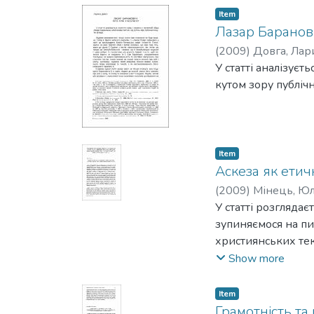
Item
Лазар Баранови
(
2009
)
Довга, Лар
У статті аналізуєт
кутом зору публічн
Item
Аскеза як етич
(
2009
)
Мінець, Юл
У статті розгляда
зупиняємося на пи
християнських тек
Еленопольським, щ
Show more
частин Святого Пис
дотримання Закону
Item
стриманим у всьом
Грамотність та 