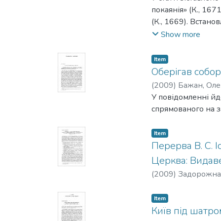
покаянія» (К., 16
(К., 1669). Встано
модель.
Show more
Item
Оберігав собо
(
2009
)
Бажан, Оле
У повідомленні йд
спрямованого на з
Item
Перерва В. С. І
Церква: Видаве
(
2009
)
Задорожна
Item
Київ під шатро