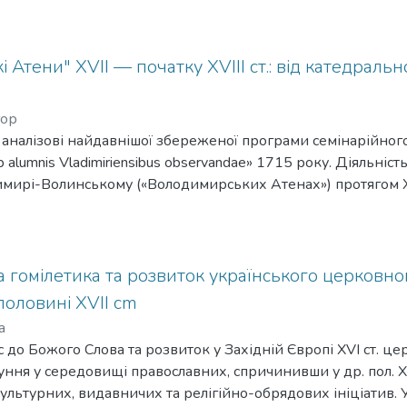
 Атени" XVII — початку XVIII ст.: від катедраль
гор
 аналізові найдавнішої збереженої програми семінарійног
ab alumnis Vladimiriensibus observandae» 1715 року. Діяльніс
имирі-Волинському («Володимирських Атенах») протягом X
 тогочасному розвиткові Київської митрополії. їхньою особ
оналізація богословської освіти як в Унійній, так і Право
йдення» й «конструювання » русинами свого християнського 
а Володимирської єпархіальної семінарії виразно вказує 
 гомілетика та розвиток українського церковног
їнсько-білоруських землях нової конфесійної моделі Slavia
оловині XVII cm
ізувати
а
альні й релігійні інновації в Київській унійній митрополії, 
 до Божого Слова та розвиток у Західній Європі XVI ст. ц
р 1720 р. та які можна окреслити поняттям руське унійне
ння у середовищі православних, спричинивши у др. пол. XVI
статті концепт може бути корисний для деконструкції «ч
ультурних, видавничих та релігійно-обрядових ініціатив. У
и, порівняльного аналізу соціокультурного розвитку «Уній