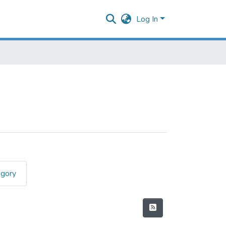
Log In
egory