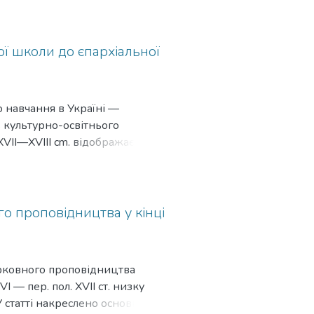
ної школи до єпархіальної
о навчання в Україні —
ть культурно-освітнього
VII—XVIII cm. відображає
ливістю була поступова, однак
славній церквах, що відбувалася
етосу. Релігійна та, почасти,
на інтенсивний процес
о проповідництва у кінці
 Unita. Ця модель була
які кодифікував Замойський
ерковного проповідництва
 оновлення (відродження).
 — пер. пол. XVII ст. низку
орної легенди» минулого
 статті накреслено основні
ної Руси-України» й Гетьманату