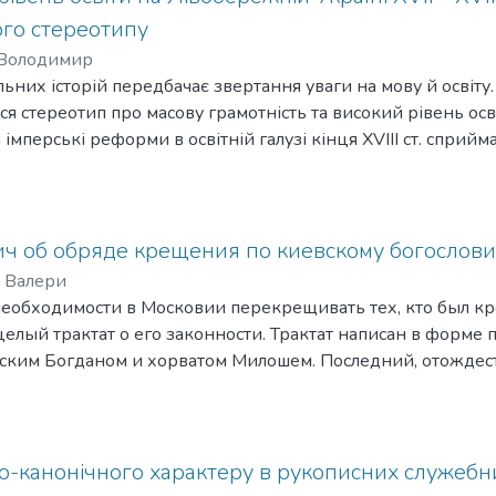
» Василія Кесарійського. Міра впливу цього тексту на тві
ого стереотипу
ття інтертекстуальності. Більше того, Пролог орієнтований
 Володимир
ик до суворого аскетизму тут не простежується. Таким чи
ьних історій передбачає звертання уваги на мову й освіту.
альні правила» Василія Кесарійського, звернені до аскети
вся стереотип про масову грамотність та високий рівень осві
аргументацію аскетизму світській особі. Автор «Лавсаїка» 
імперські реформи в освітній галузі кінця XVIII ст. сприй
етикою аскетизм є бажаною рисою життя праведного хрис
сторики для вивчення проблематики XVIII ст. брали за осно
лення другої половини XIX ст. й насамперед настанову про 
освіти на українських землях потребує чергового переосмис
 об обряде крещения по киевскому богослов
 Валери
необходимости в Московии перекрещивать тех, кто был кр
елый трактат о его законности. Трактат написан в форме
сским Богданом и хорватом Милошем. Последний, отождес
е морального богословия от греческих отцов до новых те
ературу — Печерский патерикон, Требник Петра Могилы и 
нтия Гизеля, — Милош/Крижанич приводит конкретные 
ивания во время крещения. Крижанич также отмечает, что
о-канонічного характеру в рукописних служебн
их в тогдашней Москве, были крещены по римско-католи