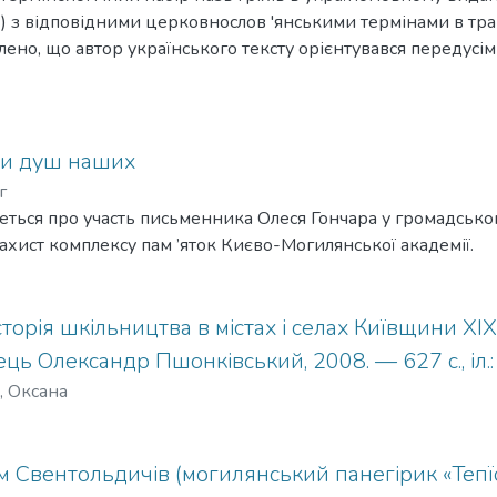
71) з відповідними церковнослов 'янськими термінами в тра
влено, що автор українського тексту орієнтувався передусі
ри душ наших
г
еться про участь письменника Олеся Гончара у громадському 
ахист комплексу пам ’яток Києво-Могилянської академії.
сторія шкільництва в містах і селах Київщини XIX
ць Олександр Пшонківський, 2008. — 627 с., іл.:
, Оксана
м Свентольдичів (могилянський панегірик «Тепїог