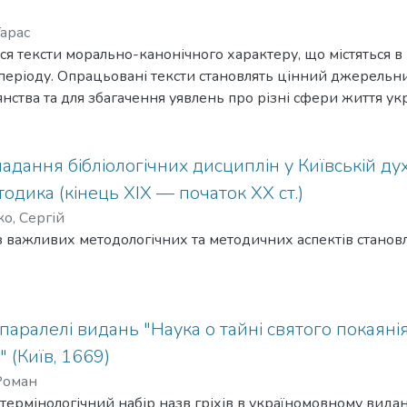
тат в 1666—1667 гг. во время ссылки в Тобольске.
арас
ться тексти морально-канонічного характеру, що містяться
періоду. Опрацьовані тексти становлять цінний джерельн
ства та для збагачення уявлень про різні сфери життя укр
дання бібліологічних дисциплін у Київській духо
тодика (кінець XIX — початок XX ст.)
о, Сергій
з важливих методологічних та методичних аспектів становл
паралелі видань "Наука о тайні святого покаянія
 (Київ, 1669)
Роман
о термінологічний набір назв гріхів в україномовному видан