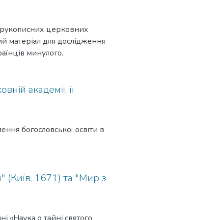
 в рукописних церковних
ий матеріал для дослідження
аїнців минулого.
вній академії, її
ення богословської освіти в
" (Київ, 1671) та "Мир з
ні «Наука о тайні святого