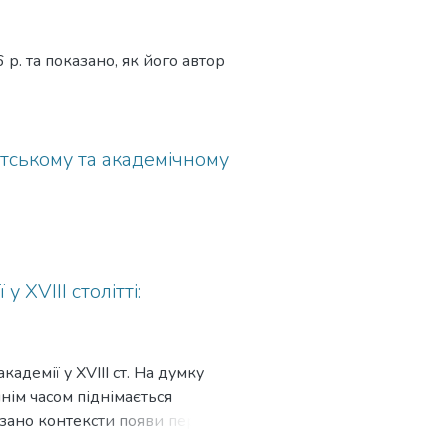
 р. та показано, як його автор
етському та академічному
 XVIII столітті:
кадемії у XVIII ст. На думку
нім часом піднімається
азано контексти появи першої
дкувати долю випису дарчої.