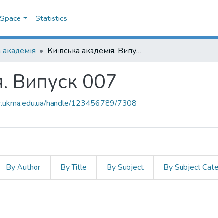
DSpace
Statistics
 академія
Київська академія. Випуск 007
я. Випуск 007
air.ukma.edu.ua/handle/123456789/7308
By Author
By Title
By Subject
By Subject Cat