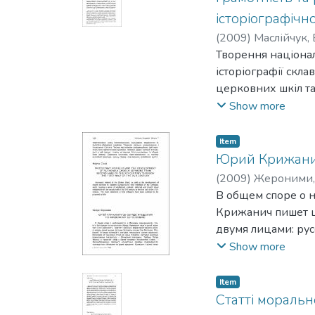
«Моральні правила
історіографічн
описана через поня
(
2009
)
Маслійчук,
наполегливий закл
Творення націонал
джерело ідей «Мор
історіографії скла
переадресовує цю 
церковних шкіл та 
з християнською 
Однак українські і
Show more
українського насе
імперії. Історія 
Item
Юрий Крижанич
(
2009
)
Жероними,
В общем споре о 
Крижанич пишет ц
двумя лицами: ру
показывает знани
Show more
православную лит
человеку" Инноке
Item
трехкратного обл
Статті моральн
украинцев, живущ