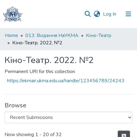
(current)
Log In
Communities
Home
013. Видання НаУКМА
Кіно-Театр
&
Кіно-Театр. 2022. №2
Collections
Кіно-Театр. 2022. №2
All of DSpace
Permanent URI for this collection
Statistics
https://ekmair.ukma.edu.ua/handle/123456789/24243
Browse
Recent Submissions
Now showing
1 - 20 of 32