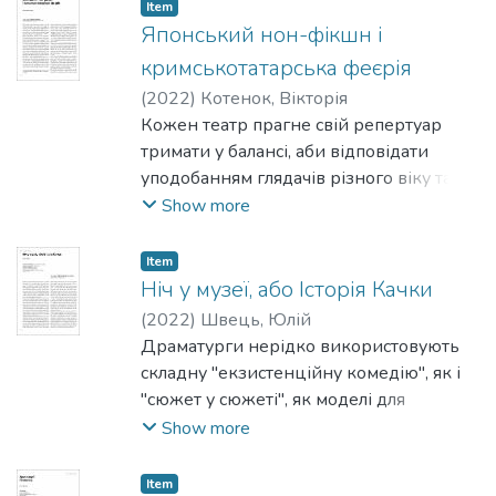
Альцгеймера, поширеною у наш час.
Item
Японський нон-фікшн і
кримськотатарська феєрія
(
2022
)
Котенок, Вікторія
Кожен театр прагне свій репертуар
тримати у балансі, аби відповідати
уподобанням глядачів різного віку та
інтелектуального рівня, старається, аби
Show more
в його афіші були вистави за творами
(п’єсами, прозою, віршами тощо) як
Item
українських, так і зарубіжних авторів,
Ніч у музеї, або Історія Качки
як класиків, так і сучасників. А ще –
(
2022
)
Швець, Юлій
підігрівати інтерес публіки
Драматурги нерідко використовують
першопрочитаннями на сцені
складну "екзистенційну комедію", як і
маловідомих або, навпаки, популярних
"сюжет у сюжеті", як моделі для
текстів. Прем’єри у столичних театрах –
висловлення думок, що їх у
Show more
Малому та Театрі юного глядача – це
традиційних жанрах висловити важко.
підтверджують.
От і цього разу сучасна польська
Item