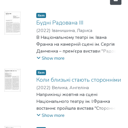
Item
Будні Радована ІІІ
(
2022
)
Іванишина, Лариса
В Національному театрі ім. Івана
Франка на камерній сцені ім. Сергія
Данченка – прем’єра вистави "Радован
ІІІ" за мотивами класика сербської
Show more
літератури Душана Ковачевича,
написаної 1973 року в жанрі театру
Item
абсурду або "чорної комедії2.
Коли близькі стають сторонніми
(
2022
)
Велика, Ангеліна
Наприкінці жовтня на сцені
Національного театру ім. І.Франка
востаннє пройшла вистава "Сторонні
серед нас". У ній ідеться про літніх
Show more
людей, уражених хворобою