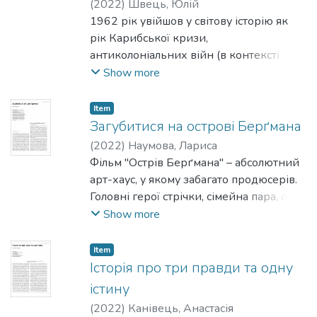
(
2022
)
Швець, Юлій
1962 рік увійшов у світову історію як
рік Карибської кризи,
антиколоніальних війн (в контексті
"битви за Алжир" на вулицях Парижа
Show more
поліція протягом дня забила насмерть
дві сотні алжирців), рік смерті Вільяма
Item
Фолкнера й Мерлін Монро. В
Загубитися на острові Берґмана
радянській історії цей рік відзначився
(
2022
)
Наумова, Лариса
продовженням "будівництва
Фільм "Острів Берґмана" – абсолютний
комунізму": освоєнням космосу, обміном
арт-хаус, у якому забагато продюсерів.
збитого над територією СРСР
Головні герої стрічки, сімейна пара, обоє
американського пілота Френсіса
– режисери. Вони приїздять на острів
Show more
Пауерса на рядянського розвідника
тільки тому, що тут жив і працював
Рудольфа Абеля, масовим
всесвітньо відомий режисер. На цьому
Item
відвідуванням кінотеатрів (лідери
острові крутиться неабияка кількість
Історія про три правди та одну
прокату "Людина-амфібія" і "Гусарська
навколо кінематографічного люду.
істину
балада"), будівництвом "хрущовок", –
Хтось утримує музей-резиденцію, де
(
2022
)
Канівець, Анастасія
усе в супроводі найпопулярніших тоді
дозволено бути необхідний час,