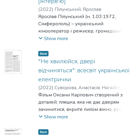
[інтерв'ю]
поеми відзначають відмінність цього
(
2022
)
Пілунський, Ярослав
твору від класичного лицарського
Ярослав Пілунський (н. 1.03.1972,
роману саме з причини цієї
Сімферополь) – український
неідеальності і певної невідповідності
кінооператор і режисер, громадський і
Гавейна як героя вимогам лицарської
просвітницький діяч. 1997 року
Show more
літератури.
закінчив КНУТКіТ ім. І. Карпенка-
Карого за спеціальністю "оператор-
Item
постановник". Творчу діяльність почав з
"Не хвилюйся, двері
відеокліпів та рекламних роликів.
відчиняться": всесвіт української
електрички
(
2022
)
Суворова, Анастасія
;
Нагайко,
Таня
Фільм Оксани Карпович створений з
деталей: пляшка, яка не дає дверям
зачинитися, вкрите пилом вікно, рука,
що міцно тримається за поручень.
Show more
Камера ловить невеликі, але яскраві
фрагменти поїздки, деталі, які роблять
Item