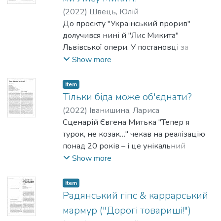
свою вітальну енергію.
(
2022
)
Швець, Юлій
До проєкту "Український прорив"
долучився нині й "Лис Микита"
Львівської опери. У постановці за
казкою Івана Франка на музику Івана
Show more
Небесного автор лібрето і режисер
Василь Вовкун задіяв спеціалістів
Item
кількох країн, а на сцені загалом
Тільки біда може об'єднати?
зайнято до 170-ти осіб творчого складу
(
2022
)
Іванишина, Лариса
театру. Оригінальність і масштабність, а
Сценарій Євгена Митька "Тепер я
також ступінь творчої реалізації задуму
турок, не козак…" чекав на реалізацію
дозволяють внести "Лиса Микиту" в
понад 20 років – і це унікальний
список головних досягнень
випадок в історії українського кіно, бо,
Show more
національного театру останніх років.
зазвичай, сценарії так довго
не живуть, втрачаючи з часом свою
Item
актуальність.
Радянський гіпс & каррарський
мармур ("Дорогі товариші!")