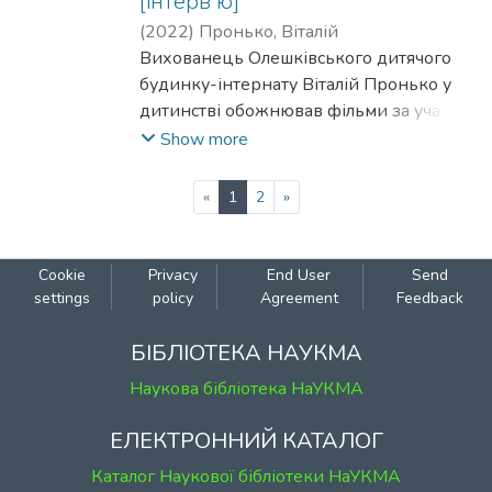
[інтерв'ю]
(
2022
)
Пронько, Віталій
Вихованець Олешківського дитячого
будинку-інтернату Віталій Пронько у
дитинстві обожнював фільми за участю
Джекі Чана і мріяв стати актором. Через
Show more
вроджені вади хлопця (інвалід з
дитинства, сколіоз), мало хто вірив, що
(current)
«
1
2
»
йому вдасться досягти бажаного. Проте,
ось уже 5 років Віталій – актор
Херсонського театру. Він довів, що у
Cookie
Privacy
End User
Send
мрій немає перешкод і став прикладом
settings
policy
Agreement
Feedback
для багатьох українців.
БІБЛІОТЕКА НАУКМА
Наукова бібліотека НаУКМА
ЕЛЕКТРОННИЙ КАТАЛОГ
Каталог Наукової бібліотеки НаУКМА