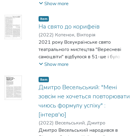
із майже 90 прем’єрних вистав 2020
Show more
року з усіх куточків нашої
країни: від Одеси до Києва, від
Item
Берегового, що на кордоні з
На свято до корифеїв
Угорщиною, до Сєверодонецька на
(
2022
)
Котенок, Вікторія
Луганщині.
2021 року Всеукраїнське свято
театрального мистецтва "Вересневі
самоцвіти" відбулося в 51-ше і було
присвячене 30-ій річниці Незалежності
Show more
України (pежисеp заходу Євген
Курман). За традицією його відзначали
Item
у Кропивницькому – місті, яке почесно
Дмитро Весельський: "Мені
називають колискою українського
зовсім не хочеться повторювати
театру. Адже саме тут 27 жовтня 1882
чиюсь формулу успіху" :
року відбулася прем’єра вистави
[інтерв'ю]
"Наталка Полтавка" у виконанні першої
професійної трупи українських акторів,
(
2022
)
Весельський, Дмитро
яку зібрав Марко Кропивницький. А
Дмитро Весельський народився в