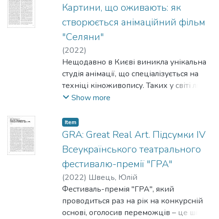
картину реалістичною та близькою. Але
Картини, що оживають: як
в центрі уваги – люди. Кожен персонаж
створюється анімаційний фільм
стрічки яскравий та колоритний, а про
"Селяни"
деяких з них можна зняти окреме кіно.
(
2022
)
Нещодавно в Києві виникла унікальна
студія анімації, що спеціалізується на
техніці кіноживопису. Таких у світі лише
чотири: крім України, є в Польщі, Сербії
Show more
та Литві. Разом вони працюють над
історичним фільмом "Селяни", прем’єра
Item
якого запланована наприкінці 2022
GRA: Great Real Art. Підсумки IV
року.
Всеукраїнського театрального
фестивалю-премії "ГРА"
(
2022
)
Швець, Юлій
Фестиваль-премія "ГРА", який
проводиться раз на рік на конкурсній
основі, оголосив переможців – це шість