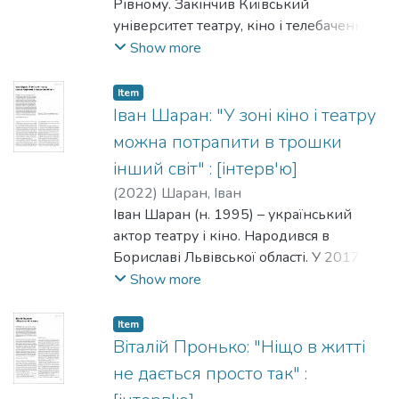
ще Кіровоградщина є малою
Рівному. Закінчив Київський
батьківщиною корифеїв: як Марка
університет театру, кіно і телебачення
Лукича, так і Тобілевичів – Івана
ім. І. Карпенка-Карого в майстерні
Show more
(Карпенка-Карого), Миколи
Едуарда Митницького та Андрія
(Садовського), Панаса (Саксаганського)
Білоуса. Поставив кілька вистав у Театрі
Item
та їхньої сестри Марії (Садовської-
драми та комедії на лівому березі
Іван Шаран: "У зоні кіно і театру
Барілотті), з якими він приятелював і
Дніпра, в Молодому театрі та в Малому
можна потрапити в трошки
працював.
театрі.
інший світ" : [інтерв'ю]
(
2022
)
Шаран, Іван
Іван Шаран (н. 1995) – український
актор театру і кіно. Народився в
Бориславі Львівської області. У 2017
році закінчив акторський факультет
Show more
КНУТКіТ ім. І. Карпенка-Карого
(викладач Олег Шаварський). З 2018
Item
року – актор Національного театру ім. І.
Віталій Пронько: "Ніщо в житті
Франка.
не дається просто так" :