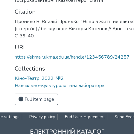
гострохарактерні і казкові герої
,
стаття
Citation
Пронько В. Віталій Пронько: "Ніщо в житті не дається
[інтерв'ю] / бесіду веде Вікторія Котенок // Кіно-Теат
С. 39-40.
URI
https://ekmair.ukma.edu.ua/handle/123456789/24257
Collections
Кіно-Театр. 2022. №2
Навчально-культурологічна лабораторія
Full item page
e settings
Privacy policy
End User Agreement
Send Fee
ЕЛЕКТРОННИЙ КАТАЛОГ