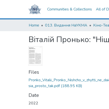
Communities & Collections
All of 
Home
013. Видання НаУКМА
Кіно-Те
Віталій Пронько: "Ніщо
Files
Pronko_Vitalii_Pronko_Nishcho_v_zhytti_ne_dai
sia_prosto_tak.pdf
(188.95 KB)
Date
2022