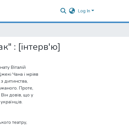
Log In
к" : [інтерв'ю]
ату Віталій
жекі Чана і мріяв
 з дитинства,
ажаного. Проте,
 Він довів, що у
українців.
ького театру
,