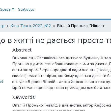
DSpace
Statistics
атр
Кіно-Театр. 2022. №2
Віталій Пронько: "Ніщо в житті не дається просто так" : [інтерв'ю]
 в житті не дається просто та
Abstract
Вихованець Олешківського дитячого будинку-інтерн
Пронько у дитинстві обожнював фільми за участю Д
стати актором. Через вроджені вади хлопця (інвалід
сколіоз), мало хто вірив, що йому вдасться досягти б
et
ось уже 5 років Віталій – актор Херсонського театру.
мрій немає перешкод і став прикладом для багатьох 
Keywords
Віталій Пронько
,
інвалід з дитинства
,
актор Херсонс