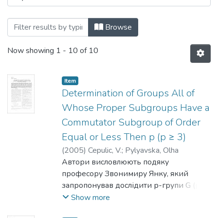
Browsing 039: Фізико-математичні наук
Browse
Now showing
1 - 10 of 10
Item
Determination of Groups All of
Whose Proper Subgroups Have a
Commutator Subgroup of Order
Equal or Less Then p (p ≥ 3)
(
2005
)
Cepulic, V.
;
Pylyavska, Olha
Автори висловлюють подяку
професору Звонимиру Янку, який
запропонував дослідити р-групи G (р
≥ 3), в яких кожна власна підгрупа або
Show more
абелева, або має комутант порядку р.