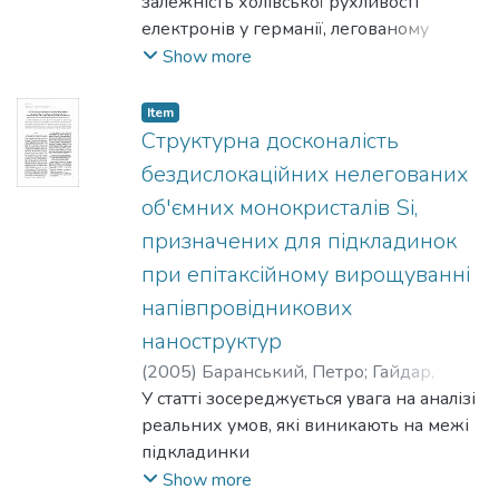
залежність холівської рухливості
електронів у германії, легованому
оловом, в концентрації 1019-1020 см
Show more
3. Головною причиною зменшення
рухливості є розсіювання
Item
носіїв на флуктуаціях розподілу олова. В
Структурна досконалість
рамках дифузійного наближення
бездислокаційних нелегованих
пояснені особливості
об'ємних монокристалів Si,
температурної залежності рухливості,
призначених для підкладинок
наведено оцінку масштабу флуктуацій у
розподілі олова по
при епітаксійному вирощуванні
об'єму зразка.
напівпровідникових
наноструктур
(
2005
)
Баранський, Петро
;
Гайдар,
Галина
У статті зосереджується увага на аналізі
;
Литовченко, Петро
реальних умов, які виникають на межі
підкладинки
й епітаксійно нарощуваного шару.
Show more