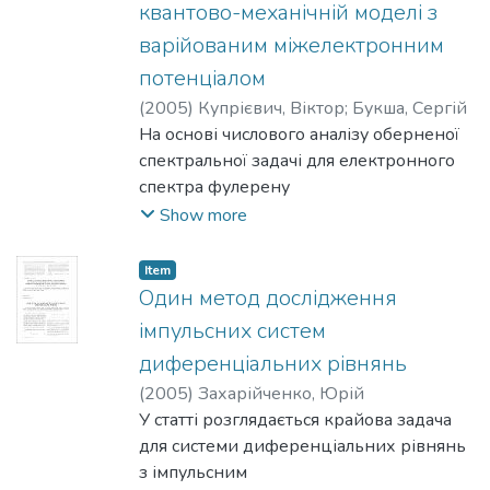
РЦ
квантово-механічній моделі з
і фотозбудженій перебудованій
варійованим міжелектронним
структурі у ФЖП. Вперше встановлено
потенціалом
параметри, що характе­ризують
(
2005
)
Купрієвич, Віктор
;
Букша, Сергій
стаціонарні та кінетичні властивості
На основі числового аналізу оберненої
біологічних молекул.
спектральної задачі для електронного
спектра фулерену
визначалися характеристики
Show more
реалістичного потенціалу взаємодії між
електронами. Монофотонні
Item
збудження розраховувалися в рамках
Один метод дослідження
розширеної моделі Хабарда методом
імпульсних систем
конфігураційної взає­
диференціальних рівнянь
модії. Параметри у міжелектронному
(
2005
)
Захарійченко, Юрій
потенціалі оптимізувалися узгодженням
У статті розглядається крайова задача
розрахованих ди­польно-активних
для системи диференціальних рівнянь
переходів з експериментальним
з імпульсним
спектром поглинання Показано, що