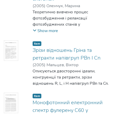
а також визначено
(
2005
)
Оленчук, Марина
родини ізоклінності, яким належать ці
Теоретично вивчено процес
групи.
фотозбудження і релаксації
фотозбуджених станів у
біомакромолекулах видовжених
Show more
зразків. У цьому випадку світло
проходить крізь зразок із суттєвим
Item
відхилен­ням від закону Бугера-
Зрізи відношень Гріна та
Ламберта-Бера. Встановлено ймовірні
ретракти напівгруп PBn I Cn
стаціонарні розподіли інтенсивності
(
2005
)
Мальцев, Віктор
світла, що проходить крізь видовжений
Описуються двосторонні ідеали,
зразок, новий метод обчислення для
конгруенції та ретракти, зрізи
дослідження кінетик фотозбудження і
відношень R, L, і H напівгруп PBn та Cn.
релаксації видовжених зразків
біологічних молекул. Одержані
Item
теоретичні ре­зультати можна
Монофотонний електронний
застосувати для дослідження процесів
спектр фулерену С60 у
зарядового переносу у бактеріальних