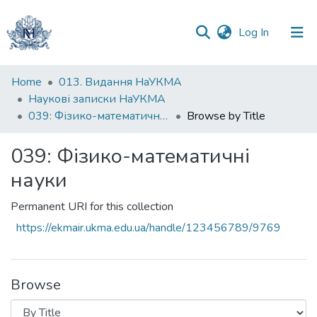
(current)
Log In
Communities
Home
013. Видання НаУКМА
&
Наукові записки НаУКМА
Collections
039: Фізико-математичні науки
Browse by Title
All of DSpace
039: Фізико-математичні
науки
Permanent URI for this collection
https://ekmair.ukma.edu.ua/handle/123456789/9769
Browse