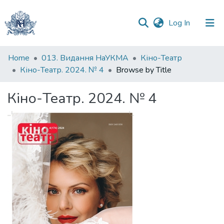
(current)
Log In
Communities
Home
013. Видання НаУКМА
Кіно-Театр
&
Кіно-Театр. 2024. № 4
Browse by Title
Collections
Кіно-Театр. 2024. № 4
All of DSpace