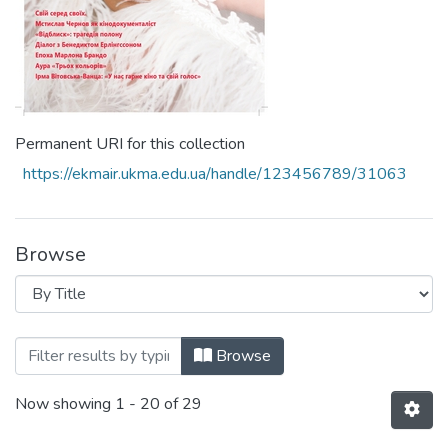
Permanent URI for this collection
https://ekmair.ukma.edu.ua/handle/123456789/31063
Browse
Browsing Кіно-Театр. 2024. № 4 by Titl
Browse
Now showing
1 - 20 of 29