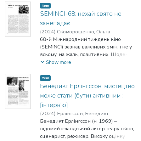
Item
SEMINCI-68: нехай свято не
занепадає
(
2024
)
Скоморощенко, Ольга
68-й Міжнародний тиждень кіно
(SEMINCI) зазнав важливих змін, і не у
всьому, на жаль, позитивних. Щоденне
фестивальне видання, що
Show more
супроводжувало цей впливовий МКФ
авторського кіно, перестало видаватись,
Item
а колишній доволі об’ємний каталог
Бенедикт Ерлінгссон: мистецтво
фестивалю, з якого можна було
може стати (бути) активним :
дізнатись не тільки про фільми-
[інтерв’ю]
учасники фестивальних програм, а й
(
2024
)
Ерлінгссон, Бенедикт
про їхніх творців, зійшов нанівець до
Бенедикт Ерлінгссон (н. 1969) –
невеличкої брошури. Але
відомий ісландський актор теару і кіно,
найважливішою стала зміна директора
сценарист, режисер. Високу оцінку
SEMINCI і великою мірою його творчо-