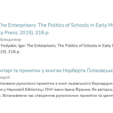
The Enterprisers. The Politics of Schools in Early 
ty Press, 2019), 318 р.
 Володимир
dyukin, Igor. The Enterprisers. The Politics of Schools in Earl
019), 318 р.
нтарі та примітки у книгах Норберта Ґоліховськ
зарій
лізовано рукописні примітки з книг львівського бернарди
я у Науковій бібліотеці ЛНУ імені Івана Франка. Як авторс
х. Встановлено час створення рукописних приміток та ідент
кий посилається у примітках. У додатках опубліковано прим
ерджують провінієнцію книг, вклеєні до книг фотографії а