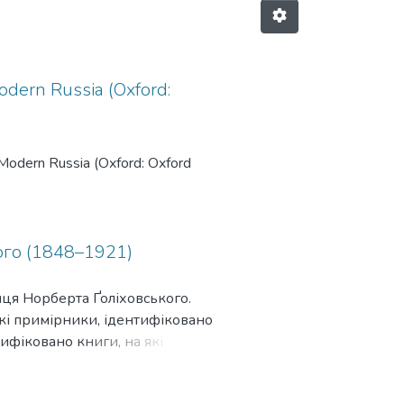
Modern Russia (Oxford:
y Modern Russia (Oxford: Oxford
ого (1848–1921)
нця Норберта Ґоліховського.
ькі примірники, ідентифіковано
ифіковано книги, на які
ітки, що містять біографічну
втора та молитву на