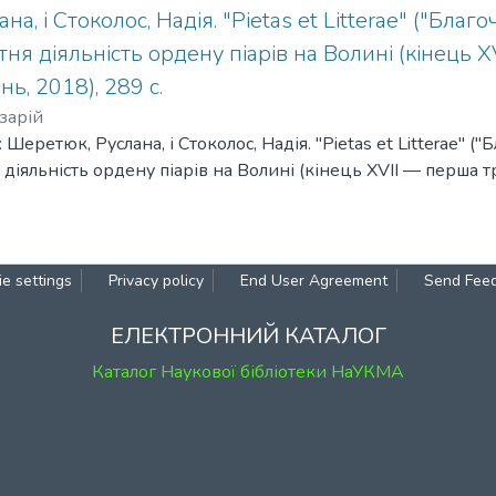
а, і Стоколос, Надія. "Pietas et Litterae" ("Благоч
тня діяльність ордену піарів на Волині (кінець 
ень, 2018), 289 с.
зарій
Шеретюк, Руслана, і Стоколос, Надія. "Pietas et Litterae" ("Б
діяльність ордену піарів на Волині (кінець XVII — перша тре
e settings
Privacy policy
End User Agreement
Send Fee
ЕЛЕКТРОННИЙ КАТАЛОГ
Каталог Наукової бібліотеки НаУКМА