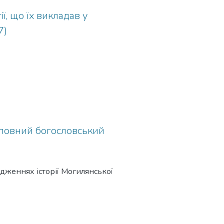
ї, що їх викладав у
7)
 повний богословський
ідженнях історії Могилянської
м, а це дозволяє відійти від
розпочав студії у Київському