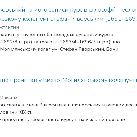
рдинського блаженного Владислава з Ґельньова.
вський та його записи курсів філософії і теологі
ському колегіумі Стефан Яворський (1691–169
остянтин
одить у науковий обіг невідомі рукописи курсів
1692/3 н. рр.) та теології (1693/4–1696/7 н. рр.), що
-Могилянському колегіумі Стефан Яворський. Вони
ійській національній бібліотеці (Санкт-Петербург).
аписи зробив студент Василь Голенковський (чернече
кий завершив земний шлях у 1722 р. архимандритом
ря в Онезькій губі Білого моря. Вивчення його біографії
ерше прочитав у Києво-Могилянському колегіумі
и кодикологічні особливості (коли і де було переплетено)
оли потрапили до Російської національної бібліотеки)
 Максим
ліз навіть відомих джерел допомагає зрозуміти, що
гослов’я в Києві йшлося вже в піонерських наукових досл
Голенковського, наскільки він був свідомим та прагматични
ловини XIX ст.
ювальних схем XIX ст.
 присутність теологічного курсу в навчальній програмі
 також допомагають встановити, коли саме Голенковський 
усом "латинських шкіл". На кінець XIX ст., здавалося,
чався разом з ним
и повного богословського курсу в Києві було остаточно