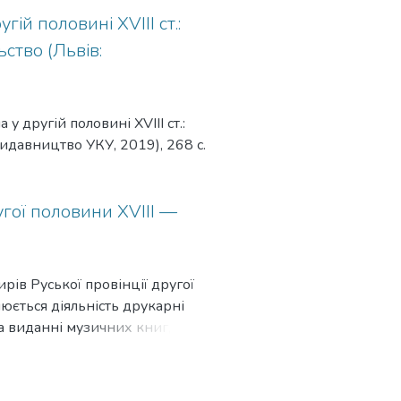
гій половині XVIII ст.:
ано кількома канцелярськими
ство (Львів:
у другій половині XVIII ст.:
Видавництво УКУ, 2019), 268 с.
570-х — 1580-х рр., вірогідно,
угої половини XVIII —
а, з Володимирськими
ів Руської провінції другої
люється діяльність друкарні
на виданні музичних книг,
 церковно-співочої книги. У
християнських культурних