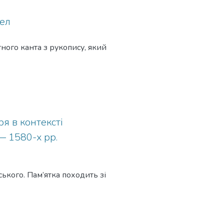
рел
ного канта з рукопису, який
тоді не навчався.
я в контексті
— 1580-х рр.
 кант виконували у супроводі
тичних та структурних
ського. Пам’ятка походить зі
иданням, пов’язують з