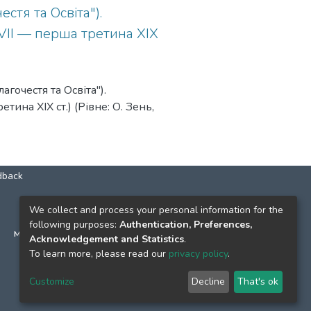
естя та Освіта").
XVII — перша третина ХІХ
лагочестя та Освіта").
тина ХІХ ст.) (Рівне: О. Зень,
dback
КОНТАКТИ
We collect and process your personal information for the
following purposes:
Authentication, Preferences,
м. Київ, вул. Григорія Сковороди, 2
Acknowledgement and Statistics
.
к. 1, к. 120
To learn more, please read our
privacy policy
.
тел.
(044) 463-69-31
Customize
Decline
That's ok
ekmair@ukma.edu.ua