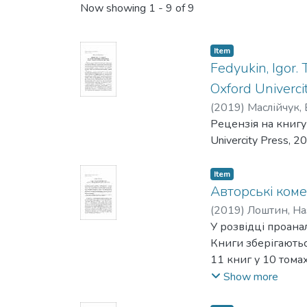
Now showing
1 - 9 of 9
Item
Fedyukin, Igor. 
Oxford Univerci
(
2019
)
Маслійчук,
Рецензія на книгу Fe
Univercity Press, 2
Item
Авторські коме
(
2019
)
Лоштин, На
У розвідці проана
Книги зберігаютьс
11 книг у 10 тома
Норберт Ґоліховсь
Show more
інформацію, підтв