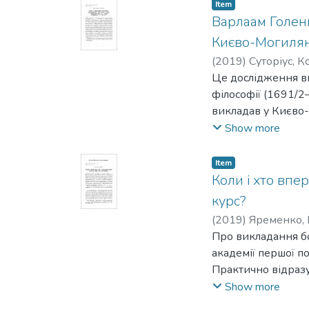
вшанування берна
Item
Варлаам Голенко
Києво-Могилян
(
2019
)
Суторіус, К
Це дослідження вв
філософії (1691/2–
викладав у Києво
зберігаються в Рос
Show more
Встановлено, що з
ім’я — Варлам), я
Item
Кийського монасти
Коли і хто вп
дає змогу з’ясуват
курс?
та історію (як і к
(
2019
)
Яременко,
манускриптів. Ана
Про викладання бо
впливало на вибір 
академії першої по
традиційних поясн
Практично відразу
Виявлені рукописи
пов’язували зі стат
Show more
колегіумі, хто нав
питання часу появ