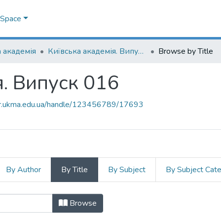
DSpace
 академія
Київська академія. Випуск 016
Browse by Title
я. Випуск 016
air.ukma.edu.ua/handle/123456789/17693
By Author
By Title
By Subject
By Subject Cat
ія. Випуск 016 by Title
Browse