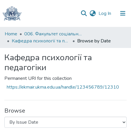
(current)
Log In
Communities
Home
006. Факультет соціальних наук і соціальних технологій
&
Кафедра психології та педагогіки
Browse by Date
Collections
Кафедра психології та
All of DSpace
педагогіки
Permanent URI for this collection
https://ekmair.ukma.edu.ua/handle/123456789/12310
Browse