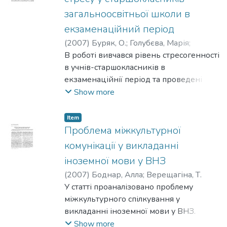
визначення структури особистості.
загальноосвітньої школи в
екзаменаційний період
(
2007
)
Буряк, О.
;
Голубєва, Марія
;
Лавренчук, А.
В роботі вивчався рівень стресогенності
;
Майстренко, Ірина
;
Макаренко, О. М.
в учнів-старшокласників в
екзаменаційнії період та проведені
корекційні та профілактичні заходи
Show more
щодо попередження цьогі феномену.
Item
Проблема міжкультурної
комунікації у викладанні
іноземної мови у ВНЗ
(
2007
)
Боднар, Алла
;
Верещагіна, Т.
У статті проаналізовано проблему
міжкультурного спілкування у
викладанні іноземної мови у ВНЗ.
Проаналізовано поняття «культурний
Show more