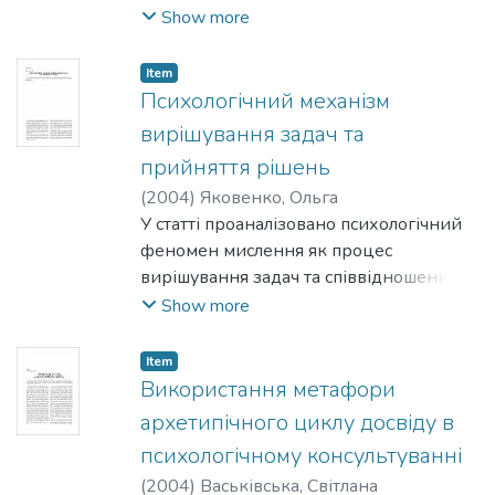
подієві групи.
экспертизы,
Show more
принципы ее осуществления, включая
составление прогноза конфликта,
Item
классификацию способов
Психологічний механізм
вмешательства, функции, задачи и т.п.
вирішування задач та
Автором делается вывод об
прийняття рішень
определяющей роли
(
2004
)
Яковенко, Ольга
предварительно определенной
У статті проаналізовано психологічний
системы критериев, которые
феномен мислення як процес
обеспечивали бы взвешенный и
вирішування задач та співвідношення
объективированный анализ конфликта.
таких форм мислення, як логічне та
Show more
образне (інтуїтивне) при розв'язуванні
задач та прийнятті рішень.
Item
Використання метафори
архетипічного циклу досвіду в
психологічному консультуванні
(
2004
)
Васьківська, Світлана