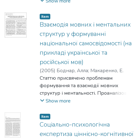
освіти. Наведено результати
Show more
дослідження особливостей сприйняття,
властивих людям
Item
з різною освітою, зокрема,
Взаємодія мовних і ментальних
професійним психологам, в
структур у формуванні
експериментально організованій
національної самосвідомості (на
ситуації
прикладі української та
спілкування з новою людиною.
російської мов)
(
2005
)
Боднар, Алла
;
Макаренко, Е.
Статтю присвячено проблемам
формування та взаємодії мовних
структур і ментальності. Проаналізовано
пріоритетність у формуванні
Show more
національної самосвідомості
соціокультурних чинників.
Item
Соціально-психологічна
експертиза ціннісно-когнітивної