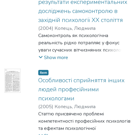
результати експериментальних
досліджень самоконтролю в
західній психології XX століття
(
2004
)
Копець, Людмила
Самоконтроль як психологічна
реальність рідко потрапляє у фокус
уваги сучасних вітчизняних психологів
як головний предмет вивчення. Проте в
Show more
контексті західної психології вже давно
сформувалися своєрідні лінії
Item
дослідження цього досить складного
Особливості сприйняття інших
феномену. Стаття має на меті
людей професійними
проаналізувати особливості досліджень
психологами
в означеній тематичній області,
(
2005
)
Копець, Людмила
представити огляд основних
Статтю присвячено проблемі
результатів, дати оцінку методам
компетентності професійних психологів
діагностики і прийомам
та ефектам психологічної
операціоналізації.