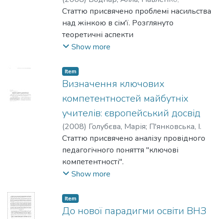
дослідження зворотного зв'язку в
Світлана
Статтю присвячено проблемі насильства
процесах спілкуван¬
над жінкою в сім'ї. Розглянуто
ня, визначені передумови
теоретичні аспекти
експериментального вивчення
явища насильства та методики
Show more
проблеми, запропонована методика
психологічної допомоги. Проведено
дослі¬
ґрунтовну дослідну роботу з
дження зворотного зв'язку.с
Item
визначення
Визначення ключових
поінформованості молодих жінок
компетентностей майбутніх
стосовно проблеми на сучасному етапі.
учителів: європейський досвід
(
2008
)
Голубєва, Марія
;
П'янковська, І.
Статтю присвячено аналізу провідного
педагогічного поняття "ключові
компетентності".
У науковій розвідці на основі
Show more
впливових європейських джерел та
публікацій розкриваються загальні
Item
підходи до визначення ключових
До нової парадигми освіти ВНЗ