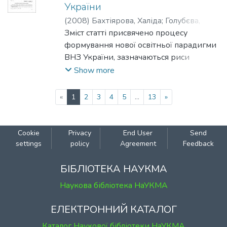
компетентностей, якими повинні
України
володіти вчителі.
(
2008
)
Бахтіярова, Халіда
;
Голубєва,
Марія
Зміст статті присвячено процесу
формування нової освітньої парадигми
ВНЗ України, зазначаються риси
традиційної та партнерської моделі
Show more
викладання, професійні риси сучасного
викладача.
(current)
«
1
2
3
4
5
...
13
»
Cookie
Privacy
End User
Send
settings
policy
Agreement
Feedback
БІБЛІОТЕКА НАУКМА
Наукова бібліотека НаУКМА
ЕЛЕКТРОННИЙ КАТАЛОГ
Каталог Наукової бібліотеки НаУКМА