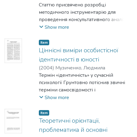
Статтю присвячено розробці
методичного інструментарію для
проведення консультативного аналізу
психологічних проблем клієнта.
Show more
Запропонована Модель аналізу
архетипічного циклу досвіду
Item
використовує метафору зодіакального
Ціннісні виміри особистісної
кола, яка має глибоку архетипічну
ідентичності в юності
символіку й активно вживається в
(
2004
)
Музиченко, Людмила
езотериці та астрології.
Термін «ідентичність» у сучасній
психології Грунтовно потіснив звичні
терміни самосвідомості і
самовизначення. У статті розкрито
Show more
поняття ідентичності та проаналізовано
її ціннісні виміри на основі результатів
Item
проведеного дослідження.
Теоретичні орієнтації,
проблематика й основні