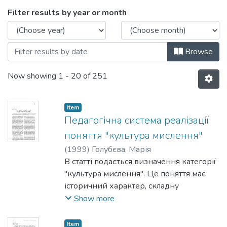
Browsing Кафедра психології та педаго
Filter results by year or month
Browse
Now showing
1 - 20 of 251
Item
Педагогічна система реалізації
поняття "культура мислення"
(
1999
)
Голубєва, Марія
В статті подається визначення категорії
"культура мислення". Це поняття має
історичний характер, складну
структуру: рівень формально-логічний
Show more
та діалектичний. В цій науковій роботі
наводяться педагогічні прийоми
Item