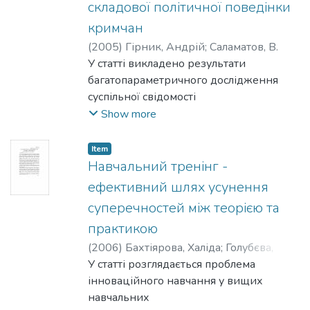
складової політичної поведінки
кримчан
(
2005
)
Гірник, Андрій
;
Саламатов, В.
У статті викладено результати
багатопараметричного дослідження
суспільної свідомості
мешканців Кримської АР, що
Show more
проводилося із застосуванням Q-
сортування. Виділено системи
Item
цінностей,
Навчальний тренінг -
які лежать в основі політичної
ефективний шлях усунення
поведінки населення Крима.
суперечностей між теорією та
Проведене зіставлення існуючих
практикою
у політичній свідомості ціннісно-
ідеологічних позицій дало можливість
(
2006
)
Бахтіярова, Халіда
;
Голубєва,
виділити η 'ять груп (три
Марія
У статті розглядається проблема
проросійські, протатарську та
інноваційного навчання у вищих
прагматичну). Виділені як
навчальних