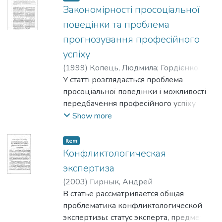
формування культури мислення
Закономірності просоціальної
студентів.
поведінки та проблема
прогнозування професійного
успіху
(
1999
)
Копець, Людмила
;
Гордієнко,
Валерій
У статті розглядається проблема
просоціальної поведінки і можливості
передбачення професійного успіху
особи на основі знання про її
Show more
просоціальну поведінку. Проведене
дослідження показало, що просоціальні
Item
диспозиції можуть розглядатись як
Конфликтологическая
стабільні детермінанти професійного
экспертиза
успіху для багатьох типів професійної
(
2003
)
Гирнык, Андрей
діяльності. В роботі даються вказівки на
В статье рассматривается общая
те, як можна оцінити просоціальні
проблематика конфликтологической
диспозиції особистості, вивча ючи
экспертизы: статус эксперта, предмет