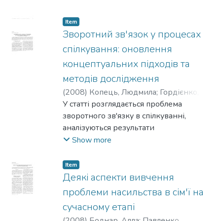
асимілятор» та «понятійна картина світу
у контексті міжкультурної комунікації».
Item
Зворотний зв'язок у процесах
спілкування: оновлення
концептуальних підходів та
методів дослідження
(
2008
)
Копець, Людмила
;
Гордієнко,
Валерій
У статті розглядається проблема
зворотного зв'язку в спілкуванні,
аналізуються результати
досліджень та порушується питання про
Show more
необхідність оновлення
концептуальних підходів та методів
Item
дослідження цієї проблеми. Авторами
Деякі аспекти вивчення
розглядається широке коло питань
проблеми насильства в сім'ї на
теоретичного характеру,
сучасному етапі
пропонується концептуальна схема
(
2008
)
Боднар, Алла
;
Павленко,