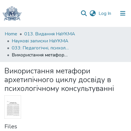
(current)
Log In
Communities
Home
013. Видання НаУКМА
&
Наукові записки НаУКМА
Collections
033: Педагогічні, психологічні науки та соціальна робота
Використання метафори архетипічного циклу досвіду в психологічному консультуванні
All of DSpace
Використання метафори
Statistics
архетипічного циклу досвіду в
психологічному консультуванні
Files