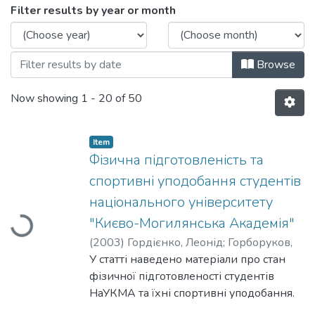
Browsing 022: Ч. 2: Суспільні науки by 
Filter results by year or month
Browse
Now showing
1 - 20 of 50
Item
Фізична підготовленість та
спортивні уподобання студентів
національного університету
"Києво-Могилянська Академія"
Loading...
(
2003
)
Гордієнко, Леонід
;
Горборуков,
В.
У статті наведено матеріали про стан
;
Збанацький, С.
фізичної підготовленості студентів
НаУКМА та їхні спортивні уподобання.