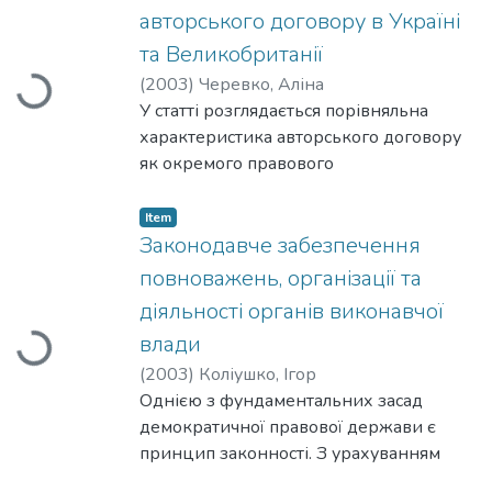
авторського договору в Україні
та Великобританії
(
2003
)
Черевко, Аліна
Loading...
У статті розглядається порівняльна
характеристика авторського договору
як окремого правового
інституту в законодавстві України та
Великобританії. Досліджуються
Item
питання термінології, форми і
Законодавче забезпечення
змісту, порядку укладання авторських
повноважень, організації та
договорів у країнах, що належать до
діяльності органів виконавчої
різних правових систем і
влади
Loading...
мають різні правові традиції.
Відзначаються цікаві особливості
(
2003
)
Коліушко, Ігор
правового регулювання суспільних
Однією з фундаментальних засад
відносин, що виникають у процесі
демократичної правової держави є
укладання, зміни і припинення
принцип законності. З урахуванням
авторських договорів. Значна увага
цього, а також упроваджуваної в