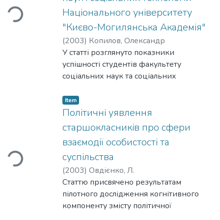
Loading...
Національного університету
"Києво-Могилянська Академія"
(
2003
)
Копилов, Олександр
У статті розглянуто показники
успішності студентів факультету
соціальних наук та соціальних
технологій з фізичного виховання за
1999/2000, 2000/2001 та 2001/2002
Item
навчальні роки (в осінньому
Політичні уявлення
триместрі) з метою порівняння стану
старшокласників про сфери
фізичної підготовленості в ці роки.
взаємодії особистості та
Loading...
суспільства
(
2003
)
Овдієнко, Л.
Статтю присвячено результатам
пілотного дослідження когнітивного
компоненту змісту політичної
освіти.