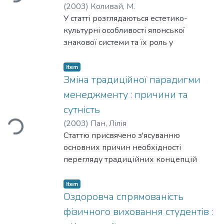
(
2003
)
Коливай, М.
У статті розглядаються естетико-
культурні особливості японської
знакової системи та їх роль у
формуванні світогляду японців.
Item
Зміна традиційної парадигми
менеджменту : причини та
сутність
Loading...
(
2003
)
Пан, Лілія
Статтю присвячено з'ясуванню
основних причин необхідності
перегляду традиційних концепцій
менеджменту та обґрунтуванню
системно-еволюційної теорії
Item
організації як нової парадигми
Оздоровча спрямованість
менеджменту. Визначаються сутність та
фізичного виховання студентів :
переваги цієї концепції в сучасних