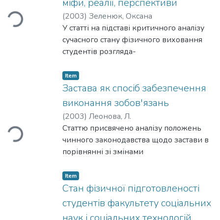
міфи, реалії, перспективи
Loading...
умовах.
(
2003
)
Зеленюк, Оксана
У статті на підставі критичного аналізу
сучасного стану фізичного виховання
студентів розгляда-
ється методика визначення впливу
занять фізичною культурою і спортом
Item
на стан соматичного здоров 'я.
Застава як спосіб забезпечення
виконання зобов'язань
(
2003
)
Леонова, Л.
Loading...
Статтю присвячено аналізу положень
чинного законодавства щодо застави в
порівнянні зі змінами
за новим Цивільним Кодексом. У статті
охарактеризовано предмет застави,
Item
права та обоє 'язки сторін
Стан фізичної підготовленості
у заставних правовідносинах та деякі
студентів факультету соціальних
актуальні проблеми застави.
наук і соціальних технологій