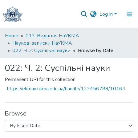
Log In
Communities
Home
013. Видання НаУКМА
&
Наукові записки НаУКМА
Collections
022: Ч. 2: Суспільні науки
Browse by Date
All of DSpace
022: Ч. 2: Суспільні науки
Permanent URI for this collection
https://ekmair.ukma.edu.ua/handle/123456789/10164
Browse