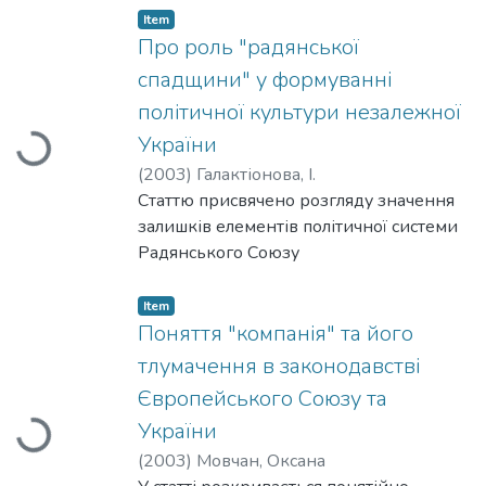
Item
Про роль "радянської
спадщини" у формуванні
політичної культури незалежної
України
Loading...
(
2003
)
Галактіонова, І.
Статтю присвячено розгляду значення
залишків елементів політичної системи
Радянського Союзу
для політичної культури незалежної
України. Порівнюються характерні
Item
особливості політичної
Поняття "компанія" та його
свідомості й поведінки «радянських»
тлумачення в законодавстві
людей та громадян вільної України.
Європейського Союзу та
Серед елементів радянського
України
Loading...
минулого, що мають значення для
розвитку України, зазначено, зокрема,
(
2003
)
Мовчан, Оксана