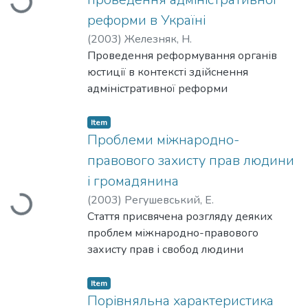
Loading...
та пропозиції щодо вдосконалення
механізму грошово-кредитного
реформи в Україні
регулювання національної економіки в
(
2003
)
Железняк, Н.
умовах економічного зростання.
Проведення реформування органів
юстиції в контексті здійснення
адміністративної реформи
сприятиме ефективному здійсненню
державної правової політики, а як
Item
наслідок-формуванню досконалої
Проблеми міжнародно-
правової системи, що зумовить
правового захисту прав людини
утвердження правової держави і
і громадянина
громадянського суспільства в Україні,
(
2003
)
Регушевський, Е.
Loading...
принципу верховенства права та захист
Стаття присвячена розгляду деяких
прав людини і громадянина.
проблем міжнародно-правового
захисту прав і свобод людини
і громадянина.
Item
Порівняльна характеристика