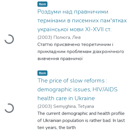
приділяється нормам саме
Україні адміністративної реформи
Item
британського права, оскільки
особливої актуальності набуло питання
Роздуми над правничими
обговорюється можливість
законодавчого забезпечення
термінами в писемних пам'ятках
застосування певних
повноважень та порядку діяльності
української мови ХІ-XVII ст.
правових механізмів в українському
органів виконавчої влади. Окремим
(
2003
)
Полюга, Лев
Loading...
законодавстві і практиці.
проблемам даного процесу і
Статтю присвячено теоретичним і
присвячено дану статтю. Особливо
прикладним проблемам діахронічного
детально аналізуються з юридичної
вивчення правничої
точки зору пропозиції глави держави
термінології, важливим для лексико-
до Закону "Про Кабінет Міністрів
семантичної та історико-
Item
України".
культурологічної інтерпретації термінів
The price of slow reforms :
і термінологічних сполук у
demographic issues, HIV/AIDS
лексикографічній літературі, для
health care in Ukraine
реконструкції терміносистеми права на
(
2003
)
Semyghina, Tetyana
Loading...
матеріалі текстів давніх писемних пам
The current demographic and health profile
'яток української мови, а також: для
of Ukrainian population is rather bad. In last
пізнання шляхів і джерел її
ten years, the birth
формування. Серед них - труднощі