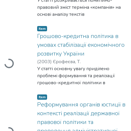
такі: звичка до рівності,
У статті розкривається понятійно-
колективізм, неповага до закону,
правовий зміст терміна «компанія» на
конформізм, нехтування
основі аналізу текстів
громадянськими правами та
законодавчих актів Європейського
обов'язками,
Союзу та України. Порушується питання
Item
пасивність, абсентеїзм, відсутність
відповідності законодавства
Грошово-кредитна політика в
пріоритету національних орієнтирів
України нормам Європейського
умовах стабілізації економічного
розвитку, типово радянські
Співтовариства про компанії, зокрема
розвитку України
стереотипи, корумпованість політичних
розглядається співвідношення
(
2003
)
Єрофеєва, Т.
Loading...
діячів і державних службовців.
поняття «компанія» в українському
У статті основну увагу приділено
законодавстві та законодавстві ЄС.
проблемі формування та реалізації
грошово-кредитної політики в
умовах стабілізації національної
економіки. Грошово-кредитна політика
Item
аналізується з позиції
Реформування органів юстиції в
довгострокової стратегії економічного і
контексті реалізації державної
соціального розвитку України. Автором
правової політики та
сформульовано висновки
проведення адміністративної