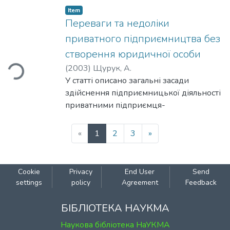
Item
Переваги та недоліки
приватного підприємництва без
створення юридичної особи
Loading...
(
2003
)
Щурук, А.
У статті описано загальні засади
здійснення підприємницької діяльності
приватними підприємця-
ми - фізичними особами. Проведено
правову оцінку позитивних та
(current)
«
1
2
3
»
негативних моментів такої форми
діяльності.
Cookie
Privacy
End User
Send
settings
policy
Agreement
Feedback
БІБЛІОТЕКА НАУКМА
Наукова бібліотека НаУКМА