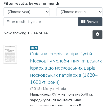
Browsing Том 2 by Issue Date
Filter results by year or month
Browse
Now showing
1 - 14 of 14
Item
Спільна історія та віра Русі й
Московії у чолобитних київських
ієрархів до московських царів і
московських патріархів (1620–
1680-ті роки)
(
2019
)
Мотуз, Марія
Наприкінці XVI – на початку XVII ст.
зароджуються контакти між
православним населенням Речі