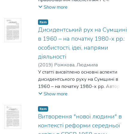
Посполитої і населенням Московського
Show more
царства. До московських правителів,
зокрема, зверталися православні
Item
шляхтичі та представники руського
Дисидентський рух на Сумщині
духовенства з проханнями надати
в 1960 – на початку 1980-х рр.:
допомогу у боротьбі з римо-католиками
особистості, ідеї, напрями
й уніатами. Перша задокументована
діяльності
згадка про подібні посольства
представників Київської митрополії
(
2019
)
Рожкова, Людмила
припадає на 1583 р., коли до Москви
У статті висвітлено основні аспекти
прибули ієромонах та старці Києво-
дисидентського руху на Сумщині в
Печерського монастиря. Активізувалися
1960 – на початку 1980-х рр. Автор
ці контакти після невизнання
акцентує увагу на регіональних
Show more
польським королем Сиґізмундом ІІІ
особливостях дисидентського руху.
відновленої 1620 р. вищої православної
Проаналізовано творчість
Item
ієрархії. Відтепер представники
письменників-"шістдесятників" як
Витворення "нової людини" в
Київської митрополії шукали
явища національно-культурного та
контексті реформи середньої
матеріальної допомоги з боку
суспільно- політичного життя, їхній