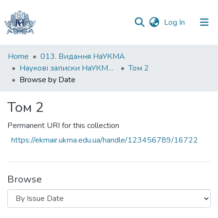
(current)
Log In
Communities
Home
013. Видання НаУКМА
&
Наукові записки НаУКМА. Історичні науки
Том 2
Collections
Browse by Date
All of DSpace
Том 2
Permanent URI for this collection
https://ekmair.ukma.edu.ua/handle/123456789/16722
Browse