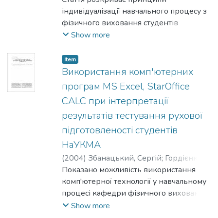
індивідуалізації навчального процесу з
фізичного виховання студентів
НаУКМА на основі визначення
Show more
об'єктивних критеріїв психологічних
характеристик особистості студента.
Item
Використання комп'ютерних
програм MS Excel, StarOffice
CALC при інтерпретації
результатів тестування рухової
підготовленості студентів
НаУКМА
(
2004
)
Збанацький, Сергій
;
Гордієнко,
Леонід
Показано можливість використання
комп'ютерної технології у навчальному
процесі кафедри фізичного виховання
вищого навчального закладу.
Show more