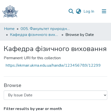
(current)
Log In
Communities
Home
005. Факультет природничих наук
&
Кафедра фізичного виховання
Browse by Date
Collections
Кафедра фізичного виховання
All of DSpace
Permanent URI for this collection
https://ekmair.ukma.edu.ua/handle/123456789/12299
Browse
Browsing Кафедра фізичного виховання
Filter results by year or month