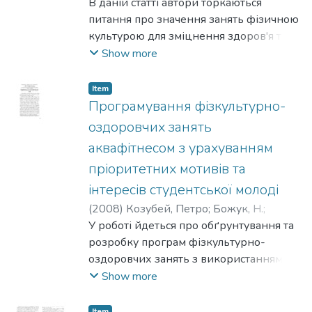
Олександр
B даній статті автори торкаються
;
Горборуков, B. M.
питання про значення занять фізичною
культурою для зміцнення здоров'я та
правильного фізичного розвитку
Show more
студентів, які займаються фізичною
культурою та спортом. B ній також
Item
подаються розроблені методичні
Програмування фізкультурно-
поради щодо навчання студентів на
оздоровчих занять
заняттях фізичною культурою основних
аквафітнесом з урахуванням
рухів, вправ спортивного характеру,
пріоритетних мотивів та
рухливих ігор, які сприяють
розумовому, фізичному, моральному та
інтересів студентської молоді
естетичному розвиткові.
(
2008
)
Козубей, Петро
;
Божук, Н.
;
Усачов, Юрій
У роботі йдеться про обґрунтування та
розробку програм фізкультурно-
оздоровчих занять з використанням
сучасних технологій аквафітнесу й
Show more
урахуванням пріоритетних мотивів та
інтересів дівчат-студенток 18-20 років.
Item