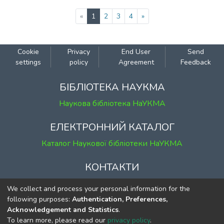
(current)
«
1
2
3
4
»
Cookie
Privacy
End User
Send
settings
policy
Agreement
Feedback
БІБЛІОТЕКА НАУКМА
Наукова бібліотека НаУКМА
ЕЛЕКТРОННИЙ КАТАЛОГ
Каталог Наукової бібліотеки НаУКМА
КОНТАКТИ
м. Київ, вул. Григорія Сковороди, 2
We collect and process your personal information for the
к. 1, к. 120
following purposes:
Authentication, Preferences,
Acknowledgement and Statistics
.
тел.
(044) 463-69-31
To learn more, please read our
privacy policy
.