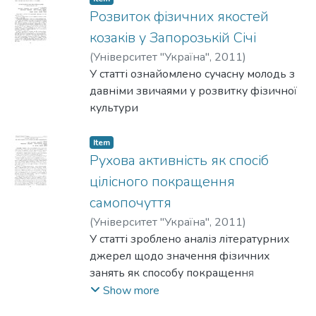
організму, корекція компонентів
Розвиток фізичних якостей
статури, психологічна регуляція. Проте
козаків у Запорозькій Січі
повноцінна реалізація фізкультурно-
(
Університет "Україна"
,
2011
)
оздоровчого потенціалу засобів фітнесу
Пастушенко, Г.
У статті ознайомлено сучасну молодь з
;
Гордієнко, Л.
неможлива без урахування
давніми звичаями у розвит­ку фізичної
індивідуально-типологічних
культури
особливостей організму. У зв'язку з цим
метою дослідження є аналіз
Item
взаємозв'язку показників фізичного
Рухова активність як спосіб
стану з індивідуальними соматотипами
цілісного покращення
жіночої фітнес-аудиторії.
самопочуття
(
Університет "Україна"
,
2011
)
Чернікова, Тетяна
У статті зроблено аналіз літературних
;
Моргун, Зінаїда
джерел щодо значен­ня фізичних
занять як способу покращення
самопочуття.
Show more