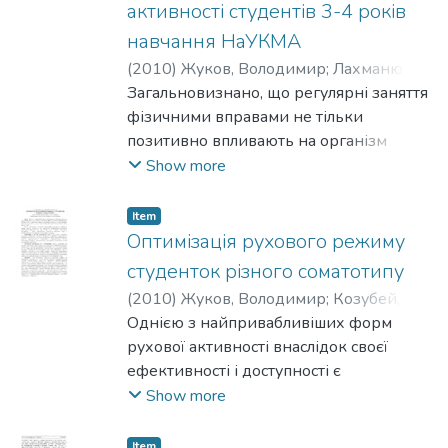
активності студентів 3-4 років
навчання НаУКМА
(
2010
)
Жуков, Володимир
;
Лахманюк,
Тетяна
Загальновизнано, що регулярні заняття
фізичними вправами не тільки
позитивно впливають на організм
людини, але й збагачують її духовний
Show more
світ, сприяють формуванню стилю
життя. Мета нашого дослідження -
Item
виявлення і аналіз пріоритетних
Оптимізація рухового режиму
мотивацій студентів 3-4-го років
студенток різного соматотипу
навчання до занять у групах
(
2010
)
Жуков, Володимир
;
Козубей,
спортивного вдосконалення з
Петро
Однією з найпривабливіших форм
;
Усачов, Юрій
урахуванням специфіки умов
рухової активності внаслідок своєї
рейтингової оцінки та організації
ефективності і доступності є
фізичного виховання в НаУКМА.
оздоровчий фітнес, основними
Show more
пріоритетами засобів якого є зміцнення
здоров'я, покращання фізичного стану
Item