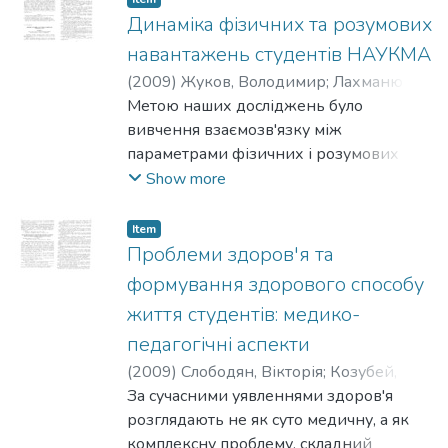
Динаміка фізичних та розумових
навантажень студентів НАУКМА
(
2009
)
Жуков, Володимир
;
Лахманюк,
Тетяна
Метою наших досліджень було
вивчення взаємозв'язку між
параметрами фізичних і розумових
навантажень студентів протягом
Show more
навчального року, їхнього впливу на
мотивацію студентів до рухової
Item
активності та визначення оптимальних
Проблеми здоров'я та
обсягів і співвідношення цих
формування здорового способу
навантажень. Дослідженнями було
життя студентів: медико-
охоплено 160 студентів основного
педагогічні аспекти
навчального відділення 1-4 років
навчання, 68 з яких відвідують групи
(
2009
)
Слободян, Вікторія
;
Козубей,
спортивного вдосконалення.
Петро
За сучасними уявленнями здоров'я
розглядають не як суто медичну, а як
комплексну проблему, складний