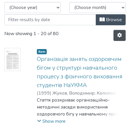
Browse
Now showing
1 - 20 of 80
Item
Організація занять оздоровчим
бігом у структурі навчального
процесу з фізичного виховання
студентів НаУКМА
(
1999
)
Жуков, Володимир
;
Копилов,
Олександр
Стаття розкриває організаційно-
;
Макареня, В.
методичні засади використання
оздоровчого бігу у навчальному процесі
з фізичного виховання студентів
Show more
НаУКМА. Апробована методика