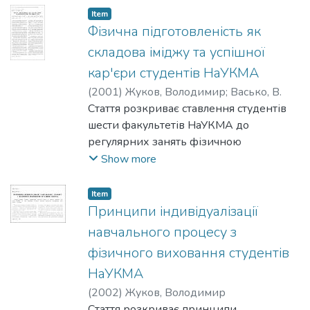
оздоровчого бігу обумовлює
Item
покращання стану здоров ’я студентів і
Фізична підготовленість як
може слугувати дієвим засобом
складова іміджу та успішної
підвищення ефективності практичних
кар'єри студентів НаУКМА
занять.
(
2001
)
Жуков, Володимир
;
Васько, В.
Стаття розкриває ставлення студентів
шести факультетів НаУКМА до
регулярних занять фізичною
культурою та спортом і в цілому до
Show more
ведення здорового способу життя як
важливих складових іміджу, що
Item
сприяють отриманню престижної
Принципи індивідуалізації
роботи і допоможуть зробити успішну
навчального процесу з
кар'єру
фізичного виховання студентів
НаУКМА
(
2002
)
Жуков, Володимир
Стаття розкриває принципи