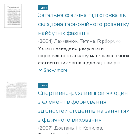
Item
Загальна фізична підготовка як
складова гармонійного розвитку
майбутніх фахівців
(
2004
)
Лахманюк, Тетяна
;
Горборуков,
В.
У статті наведено результати
порівняльного аналізу матеріалів річних
статистичних звітів щодо оцінки рівня
фізичної підготовленості студентів
Show more
НаУКМА в динаміці на 1-му і 2-му
роках навчання і висвітлено роль
Item
загальної фізичної підготовки у
Спортивно-рухливі ігри як один
гармонійному розвитку майбутніх
з елементів формування
фахівців.
здібностей студентів на заняттях
з фізичного виховання
(
2007
)
Довгань, Н.
;
Копилов,