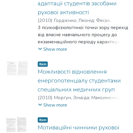
результатів.
адаптації студентів засобами
рухової активності
(
2010
)
Гордієнко, Леонід
;
Фесак,
Олександр
3 психофізіологічної точки зору перехід
від власне навчального процесу до
екзаменаційного періоду характерний
адаптаційними явищами. Разом з тим
Show more
достатньо різко змінюються
співвідношення між різними видами
Item
напруженості, властивими діяльності
Можливості відновлення
людини: психічною і фізичною
енергопотенціалу студентами
(моторною, фізіологічною). Рухова
спеціальних медичних груп
активність, що багато в чому забезпечує
(
2010
)
Моргун, Зінаїда
;
Максименко,
відновні процеси організму і
Василь
Show more
продуктивність інтелектуальної
активності, різко знижується.
Item
Мотиваційні чинники рухової