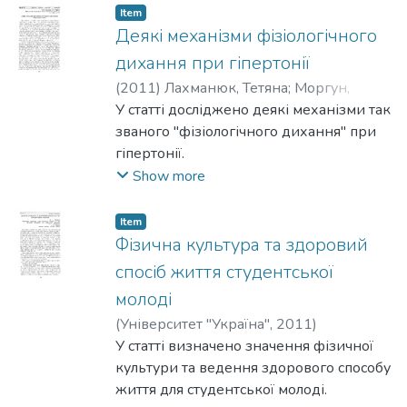
Item
Деякі механізми фізіологічного
дихання при гіпертонії
(
2011
)
Лахманюк, Тетяна
;
Моргун,
Зінаїда
У статті досліджено деякі механізми так
званого "фізіологічного дихання" при
гіпертонії.
Show more
Item
Фізична культура та здоровий
спосіб життя студентської
молоді
(
Університет "Україна"
,
2011
)
Євтушенко, Ю.
У статті визначено значення фізичної
;
Гордієнко, Л.
культури та ведення здоро­вого способу
життя для студентської молоді.