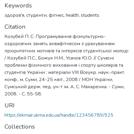
Keywords
здоров'я
,
студенти
,
фітнес
,
health
,
students
Citation
Козубей П. С. Програмування фізкультурно-
оздоровчих занять аквафітнесом з урахуванням
пріоритетних мотивів та інтересів студентської молоді
/ Козубей П.С., Божук Н.М., Усачов Ю.О. // Сучасні
проблеми фізичного виховання і спорту школярів та
студентів України : матеріали VIII Всеукр. наук.-практ.
конф., м. Суми, 24-25 квіт., 2008 / МОН України,
Сумський держ. пед. ун-т ім. А. С. Макаренка. - Суми,
2008. - С. 55-58.
URI
https://ekmair.ukma.edu.ua/handle/123456789/925
Collections