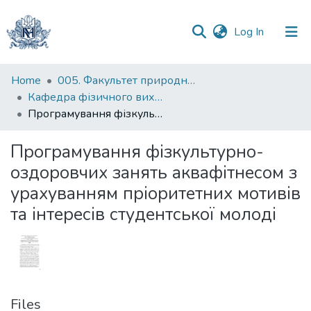
(current)
Log In
Communities
Home
005. Факультет природничих наук
&
Кафедра фізичного виховання
Collections
Програмування фізкультурно-оздоровчих занять аквафітнесом з урахуванням пріоритетних мотивів та інтересів студентської молоді
All of DSpace
Програмування фізкультурно-
оздоровчих занять аквафітнесом з
Statistics
урахуванням пріоритетних мотивів
та інтересів студентської молоді
Files