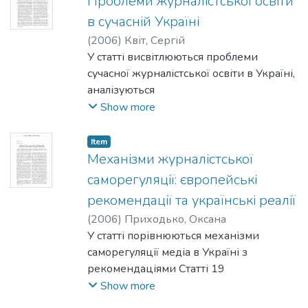
Проблеми журналістської освіти
в сучасній Україні
(
2006
)
Квіт, Сергій
У статті висвітлюються проблеми
сучасної журналістської освіти в Україні,
аналізуються
причини появи та пропонуються шляхи
Show more
їх вирішення. Ці проблеми
зумовлюються, з одного боку,
Item
тісними взаємовпливами усієї
Механізми журналістської
вітчизняної системи вищої освіти, а з
саморегуляції: європейські
другого - особливостями власне
рекомендації та українські реалії
мас-медійної галузі. Широко
(
2006
)
Приходько, Оксана
представлений досвід Могилянської
У статті порівнюються механізми
школи журналістики як
саморегуляції медіа в Україні з
експериментального
рекомендаціями Статті 19
навчального закладу, що застосовує
та Міжнародної федерації журналістів
Show more
новітні західні методики
щодо свобод та відповідальності медіа.
журналістського