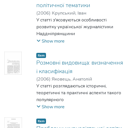
про
політичної тематики
обслуговування пресою інтересів
(
2006
)
Крупський, Іван
аудиторії, діалог і партнерські
У статті з'ясовуються особливості
відносини.
розвитку української журналістики
Наддніпрянщини
(1905-1917pp.), досліджується роль
Show more
преси у суспічьно-політичному житті
нації, вперше вводяться
Item
до наукового обігу деякі досі
Розмовні видовища: визначення
неопубліковані архівні матеріали.
і класифікація
(
2006
)
Яковець, Анатолій
У статті розглядаються історичні,
теоретичні та практичні аспекти такого
популярного
виду телепрограм, як ток-шоу, включно
Show more
із жанровими особливостями,
правилами організації, порадами
Item
ведучим.