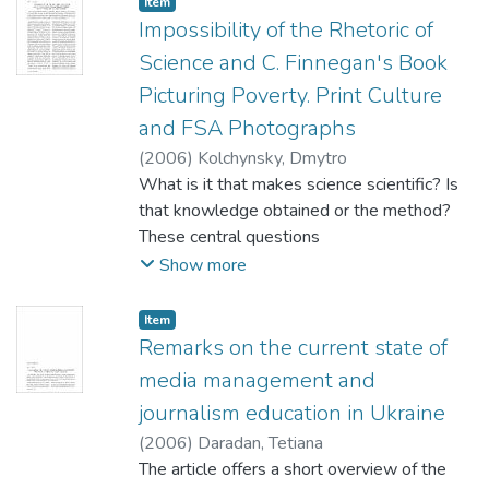
Item
більшовизму, підґрунтя радянської
Impossibility of the Rhetoric of
економічної політики, а також:
Science and C. Finnegan's Book
виховання молоді у дусі національного
Picturing Poverty. Print Culture
патріотизму.
and FSA Photographs
(
2006
)
Kolchynsky, Dmytro
What is it that makes science scientific? Is
that knowledge obtained or the method?
These central questions
are addressed in the article. The paper
Show more
offers textual analysis of the articles dealing
specifically with
Item
the question of rhetoric and science as well
Remarks on the current state of
as textual analysis of Car a Finnegan's book
media management and
Picturing Poverty.
journalism education in Ukraine
The article proposes a view that social
(
2006
)
Daradan, Tetiana
studies, communication studies or other
The article offers a short overview of the
humanities, which are unified