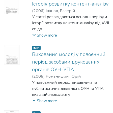
вплив на розвиток організації.
Історія розвитку контент-аналізу
(
2006
)
Іванов, Валерій
У статті розглядаються основні періоди
історії розвитку контент-аналізу від XVII
ст. до
наших днів. Не лише як історія ідей, а й
Show more
історія методу, з конкретними
прикладами і закономірностями
Item
розвитку. З проекцією на
Виховання молоді у повоєнний
пострадянський простір тут
період засобами друкованих
представлені американська,
органів ОУН-УПА
європейська та
(
2006
)
Романишин, Юрій
азіатська моделі контент-аналізу.
У повоєнний період видавнича та
публіцистична діяльність ОУН та УПА,
яка здійснювалася у
публіцистичних статтях, листівках, була
Show more
спрямована на розвінчування засад
ідеологічної системи