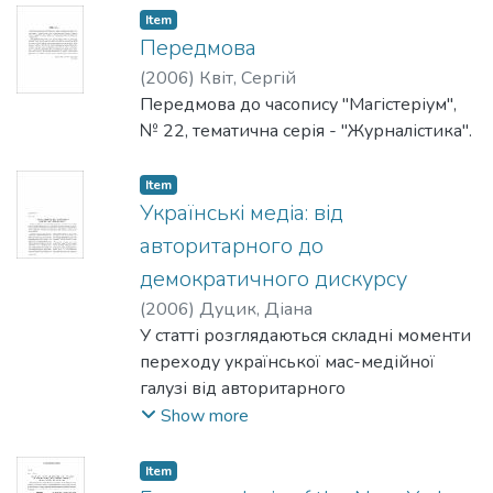
Поряд з головними
навчання і створює конкретні
Item
принципами саморегуляції медіа
Передмова
пропозиції для його розвитку в Україні.
розглядаються поради міжнародних
(
2006
)
Квіт, Сергій
експертів, а також:
Передмова до часопису "Магістеріум",
можливості покращення вищезгаданих
№ 22, тематична серія - "Журналістика".
питань.
Item
Українські медіа: від
авторитарного до
демократичного дискурсу
(
2006
)
Дуцик, Діана
У статті розглядаються складні моменти
переходу української мас-медійної
галузі від авторитарного
до демократичного дискурсу, коли в
Show more
тісному зв'язку співіснують політичний
та медіа-дискурси, що випливає з
Item