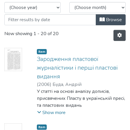
Browse
Now showing
1 - 20 of 20
Item
Зародження пластової
журналістики і перші пластові
видання
(
2006
)
Буда, Андрій
У статті на основі аналізу дописів,
присвячених Пласту в українській пресі,
та пластових видань
періоду його становлення автор
Show more
відтворює перші кроки пластової
журналістики і показує її
Item