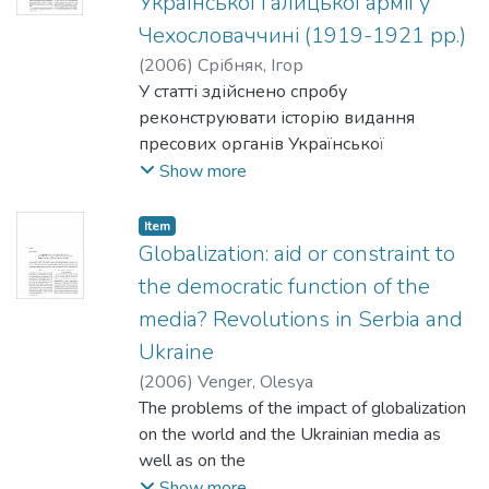
Української галицької армії у
The mass media study
Чехословаччині (1919-1921 pp.)
proposed in the article is presented to the
(
2006
)
Срібняк, Ігор
attention of researchers, journalists and
У статті здійснено спробу
media professionals.
реконструювати історію видання
пресових органів Української
галицької армії після інтернування
Show more
окремих її частин у таборах
Чехословаччини у 1919-1921 pp.
Item
Особливу увагу приделено висвітленню
Globalization: aid or constraint to
патріотично-виховного впливу видань
the democratic function of the
"Голосу Табора"
media? Revolutions in Serbia and
і "Український скиталець" на вояцтво
Ukraine
УГА.
(
2006
)
Venger, Olesya
The problems of the impact of globalization
on the world and the Ukrainian media as
well as on the
Ukrainian national identity, in the context of
Show more