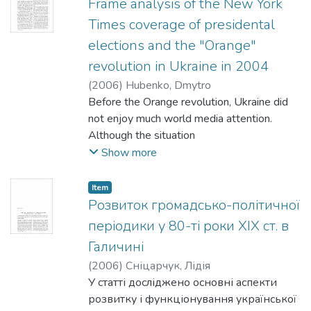
політизації всього суспільства. У цьому
Frame analysis of the New York
контексті виникає потреба відмови від
Times coverage of presidental
жорсткого міфологічного типу
elections and the "Orange"
мислення, притаманного добі
revolution in Ukraine in 2004
авторитаризму, і переходу до
нормального
(
2006
)
Hubenko, Dmytro
інформування та діалогізму. Велику
Before the Orange revolution, Ukraine did
роль у цьому автор відводить
not enjoy much world media attention.
незалежним засобам
Although the situation
масової інформації.
changed with the outbreak of the revolution,
Show more
only a few attempts to analyze its media
coverage in the foreign
Item
mass media were made. This study focuses
Розвиток громадсько-політичної
on the New York Times coverage of the
періодики у 80-ті роки XIX ст. в
presidential elections and
Галичині
the Orange revolution in Ukraine and
(
2006
)
Сніцарчук, Лідія
compares the differences in portraying
У статті досліджено основні аспекти
various parties of the conflict.
розвитку і функціонування української
Frame analysis provides methodological