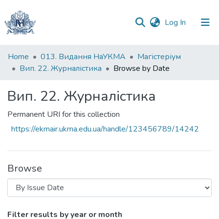
(current)
Log In
Communities
Home
013. Видання НаУКМА
Магістеріум
&
Вип. 22. Журналістика
Browse by Date
Collections
Вип. 22. Журналістика
All of DSpace
Permanent URI for this collection
https://ekmair.ukma.edu.ua/handle/123456789/14242
Browse
Browsing Вип. 22. Журналістика by Iss
Filter results by year or month