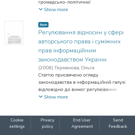
громадсько-політичної
background for the study and critical theory
періодики у 80-х роках XIX ст. в
Show more
serves as a theoretical
Галичині. Особлива увага зосереджена
framework.
на історії започаткувания
Item
й виходу цих видань, організації їх
Регулювання відносин у сфері
змістових структур та політичному
авторського права і суміжних
позиціонуванні редакційних
прав інформаційним
колективів.
законодавством України
(
2006
)
Германова, Ольга
Статтю присвячено огляду
законодавства в інформаційній галузі
відповідно до вимог регулювання
авторського права і суміжних прав
Show more
щодо діяльності ЗМІ. Особливу увагу
приділено окремим
суперечливим положенням і
Cookie
Privacy
End User
Send
врахуванню найновіших змін у
settings
policy
Agreement
Feedback
законодавстві.