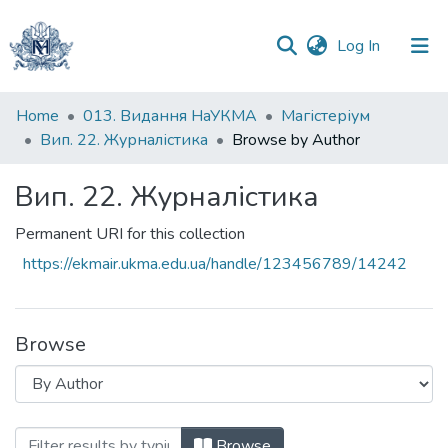
(current)
Log In
Communities
Home
013. Видання НаУКМА
Магістеріум
&
Вип. 22. Журналістика
Browse by Author
Collections
Вип. 22. Журналістика
All of DSpace
Permanent URI for this collection
https://ekmair.ukma.edu.ua/handle/123456789/14242
Browse
Browsing Вип. 22. Журналістика by Aut
Browse