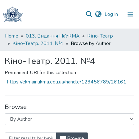
(current)
Log In
Communities
Home
013. Видання НаУКМА
Кіно-Театр
&
Кіно-Театр. 2011. №4
Browse by Author
Collections
Кіно-Театр. 2011. №4
All of DSpace
Permanent URI for this collection
https://ekmair.ukma.edu.ua/handle/123456789/26161
Browse
Browsing Кіно-Театр. 2011. №4 by Aut
Browse