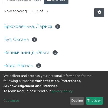
Now showing
1 - 17 of 17
Брюховецька, Лариса
3
Бут, Оксана
1
Велимчаниця, Ольга
1
Вітер, Василь
1
We collect and process your personal information for the
Мащенко, Микола
1
following purposes:
Authentication, Preferences,
Acknowledgement and Statistics
.
Павловський, Марек
To learn more, please read our
privacy policy
.
1
Customize
Decline
That's ok
Розстальний, Юрій
1