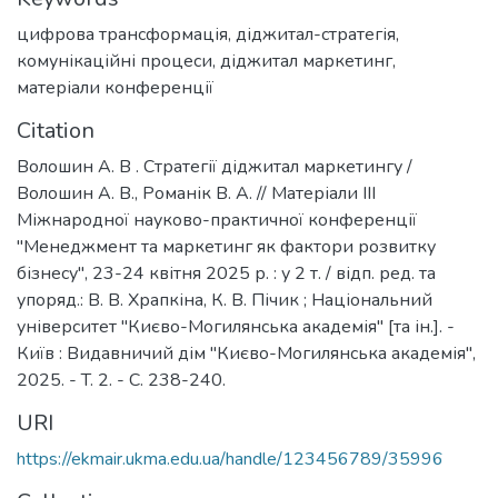
цифрова трансформація
,
діджитал-стратегія
,
комунікаційні процеси
,
діджитал маркетинг
,
матеріали конференції
Citation
Волошин А. В . Стратегії діджитал маркетингу /
Волошин А. В., Романік В. А. // Матеріали ІІІ
Міжнародної науково-практичної конференції
"Менеджмент та маркетинг як фактори розвитку
бізнесу", 23-24 квітня 2025 р. : у 2 т. / відп. ред. та
упоряд.: В. В. Храпкіна, К. В. Пічик ; Національний
університет "Києво-Могилянська академія" [та ін.]. -
Київ : Видавничий дім "Києво-Могилянська академія",
2025. - T. 2. - C. 238-240.
URI
https://ekmair.ukma.edu.ua/handle/123456789/35996