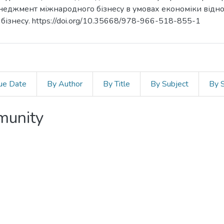
енеджмент міжнародного бізнесу в умовах економіки відно
ізнесу. https://doi.org/10.35668/978-966-518-855-1
ue Date
By Author
By Title
By Subject
By 
mmunity