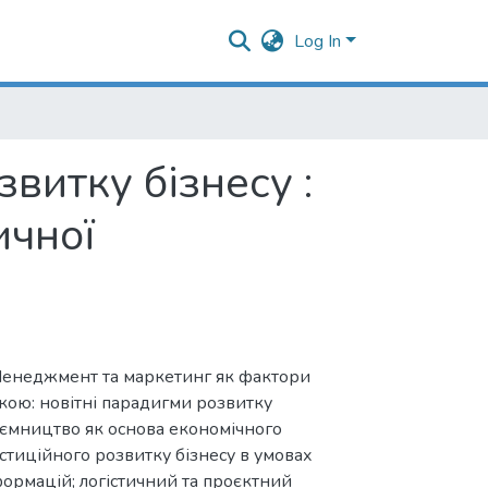
Log In
витку бізнесу :
ичної
"Менеджмент та маркетинг як фактори
икою: новітні парадигми розвитку
иємництво як основа економічного
естиційного розвитку бізнесу в умовах
формацій; логістичний та проєктний