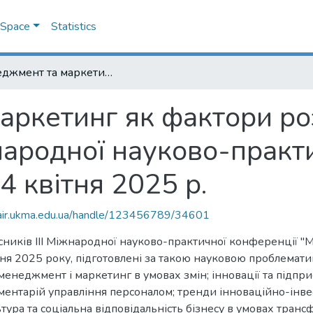
DSpace
Statistics
Менеджмент та маркетинг як фактори розвитку бізнесу : матеріали III Міжнародної науково-практичної конференції 23-24 квітня 2025 р.
ркетинг як фактори роз
жнародної науково-практ
4 квітня 2025 р.
mair.ukma.edu.ua/handle/123456789/34601
асників ІІІ Міжнародної науково-практичної конференції 
ітня 2025 року, підготовлені за такою науковою проблемат
менеджмент і маркетинг в умовах змін; інновації та підпр
трументарій управління персоналом; тренди інноваційно-інв
ура та соціальна відповідальність бізнесу в умовах транс