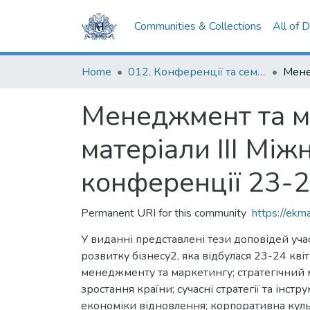
Communities & Collections
All of 
Home
012. Конференції та семінари НаУКМА
Менеджмент та ма
матеріали III Мі
конференції 23-2
Permanent URI for this community
https://ek
У виданні представлені тези доповідей уч
розвитку бізнесу2, яка відбулася 23-24 кв
менеджменту та маркетингу; стратегічний 
зростання країни; сучасні стратегії та інс
економіки відновлення; корпоративна культ