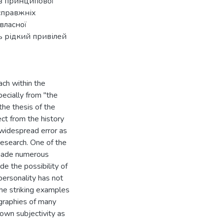
ів принципової
 справжніх
власної
ь рідкий привілей
ach within the
pecially from "the
 the thesis of the
ct from the history
 widespread error as
research. One of the
 made numerous
de the possibility of
personality has not
the striking examples
graphies of many
 own subjectivity as