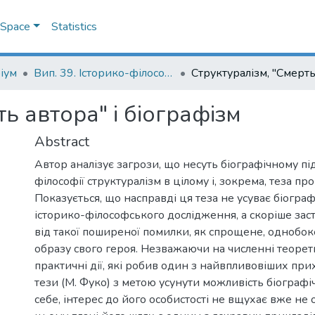
DSpace
Statistics
іум
Вип. 39. Історико-філософські студії
ь автора" і біографізм
Abstract
Автор аналізує загрози, що несуть біографічному під
філософії структуралізм в цілому і, зокрема, теза про
Показується, що насправді ця теза не усуває біограф
історико-філософського дослідження, а скоріше заст
від такої поширеної помилки, як спрощене, однобо
образу свого героя. Незважаючи на численні теорети
практичні дії, які робив один з найвпливовіших при
тези (М. Фуко) з метою усунути можливість біографі
себе, інтерес до його особистості не вщухає вже не 