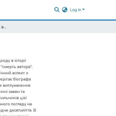
Log In
Структуралізм, "Смерть автора" і біографізм
ходу в історії
 "смерть автора".
ічний аспект з
ерігає біографа
ке витлумачення
чні заяви та
хильників цієї
чного погляду на
одне десятиліття. В