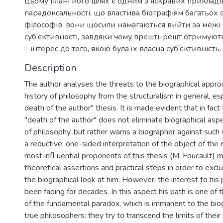
цьому плані його шлях є одним з яскравих приклад
парадоксальності, що властива біографіям багатьох
філософів: вони щосили намагаються вийти за межі 
суб’єктивності, завдяки чому врешті-решт отримуют
– інтерес до того, якою була їх власна суб’єктивність.
Description
The author analyses the threats to the biographical appro
history of philosophy from the structuralism in general, es
death of the author" thesis. It is made evident that in fact
"death of the author" does not eliminate biographical aspe
of philosophy, but rather warns a biographer against such
a reductive, one-sided interpretation of the object of the 
most inﬂ uential proponents of this thesis (M. Foucault)
theoretical assertions and practical steps in order to exclu
the biographical look at him. However, the interest to his 
been fading for decades. In this aspect his path is one of 
of the fundamental paradox, which is immanent to the bio
true philosophers: they try to transcend the limits of their