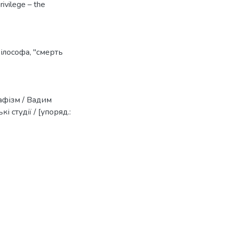
rivilege – the
філософа
,
"смерть
рафізм / Вадим
і студії / [упоряд.: