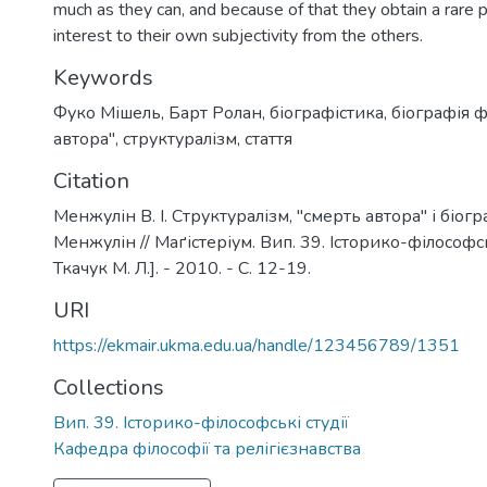
much as they can, and because of that they obtain a rare p
interest to their own subjectivity from the others.
Keywords
Фуко Мішель
,
Барт Ролан
,
біографістика
,
біографія 
автора"
,
структуралізм
,
стаття
Citation
Менжулін В. І. Структуралізм, "смерть автора" і біог
Менжулін // Маґістеріум. Вип. 39. Історико-філософськ
Ткачук М. Л.]. - 2010. - С. 12-19.
URI
https://ekmair.ukma.edu.ua/handle/123456789/1351
Collections
Вип. 39. Історико-філософські студії
Кафедра філософії та релігієзнавства