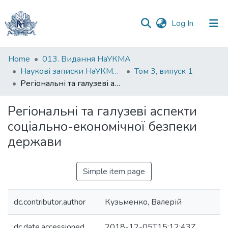
(current)
Log In
Communities
Home
013. Видання НаУКМА
&
Наукові записки НаУКМА. Економічні науки
Том 3, випуск 1
Collections
Регіональні та галузеві аспекти соціально-економічної безпеки держави
All of DSpace
Регіональні та галузеві аспекти
соціально-економічної безпеки
Statistics
держави
Simple item page
dc.contributor.author
Кузьменко, Валерій
dc.date.accessioned
2018-12-05T15:12:43Z