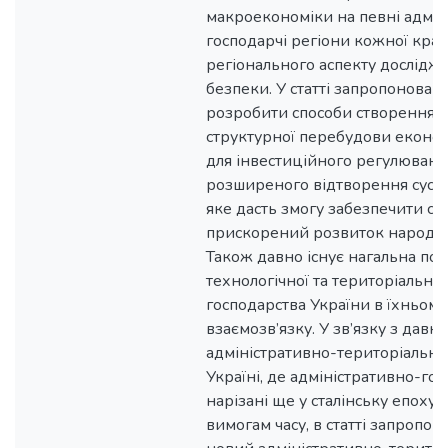
макроекономіки на певні адмін
господарчі регіони кожної краї
регіонального аспекту дослідж
безпеки. У статті запропонован
розробити способи створення 
структурної перебудови економ
для інвестиційного регулюванн
розширеного відтворення суспі
яке дасть змогу забезпечити ста
прискорений розвиток народно
Також давно існує нагальна пот
технологічної та територіальної
господарства України в їхньому
взаємозв’язку. У зв’язку з дав
адміністративно-територіальн
Україні, де адміністративно-гос
нарізані ще у сталінську епоху,
вимогам часу, в статті запропо