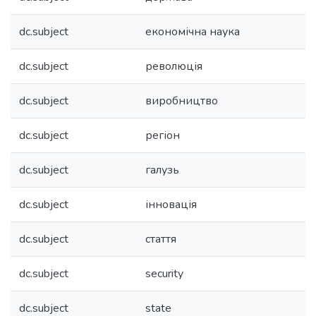
dc.subject
економічна наука
dc.subject
революція
dc.subject
виробництво
dc.subject
регіон
dc.subject
галузь
dc.subject
інновація
dc.subject
стаття
dc.subject
security
dc.subject
state