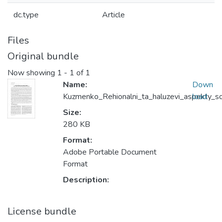
dc.type
Article
Files
Original bundle
Now showing
1 - 1 of 1
Name:
Down
Kuzmenko_Rehionalni_ta_haluzevi_aspekty_so
load
Size:
280 KB
Format:
Adobe Portable Document
Format
Description:
License bundle