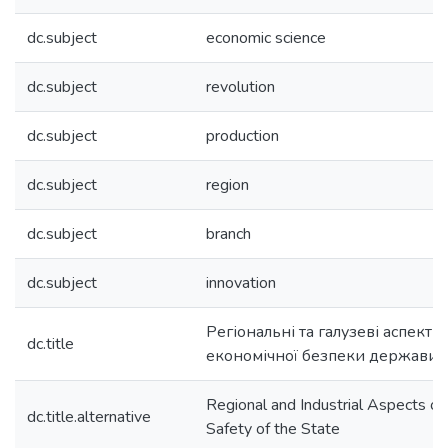
dc.subject
economic science
dc.subject
revolution
dc.subject
production
dc.subject
region
dc.subject
branch
dc.subject
innovation
Регіональні та галузеві аспекти
dc.title
економічної безпеки держави
Regional and Industrial Aspects of
dc.title.alternative
Safety of the State