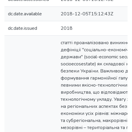
dc.date.available
2018-12-05T15:12:43Z
dc.date.issued
2018
статті проаналізовано виникне
дефініції "соціально-економічн
держави" (social-economic securit
socioecosestate) як складової н
безпеки України. Важливою для 
формування гармонійної галузе
певними якісно-технологічним
виробництва, що відповідають
технологічному укладу. Увагу 
на регіональних аспектах безп
економіки усіх рівнів: міжнаро
та субрегіональна, макрорівні –
мезорівні – територіальна та га