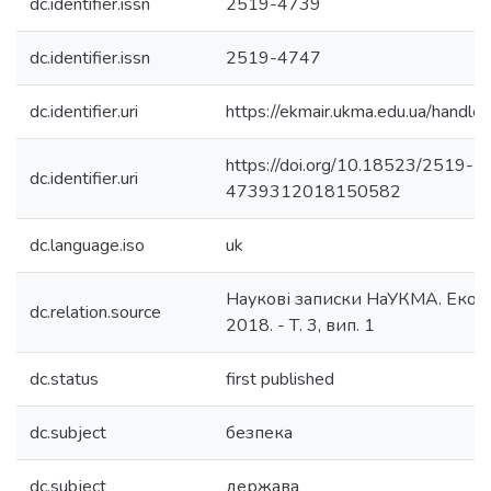
dc.identifier.issn
2519-4739
dc.identifier.issn
2519-4747
dc.identifier.uri
https://ekmair.ukma.edu.ua/han
https://doi.org/10.18523/2519-
dc.identifier.uri
4739312018150582
dc.language.iso
uk
Наукові записки НаУКМА. Еконо
dc.relation.source
2018. - Т. 3, вип. 1
dc.status
first published
dc.subject
безпека
dc.subject
держава