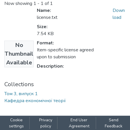
Now showing
1 - 1 of 1
Name:
Down
license.txt
load
Size:
7.54 KB
Format:
No
Item-specific license agreed
Thumbnail
upon to submission
Available
Description:
Collections
Том 3, випуск 1
Кафедра економічної теорії
Cookie
Privacy
End User
Send
settings
policy
Agreement
Feedback