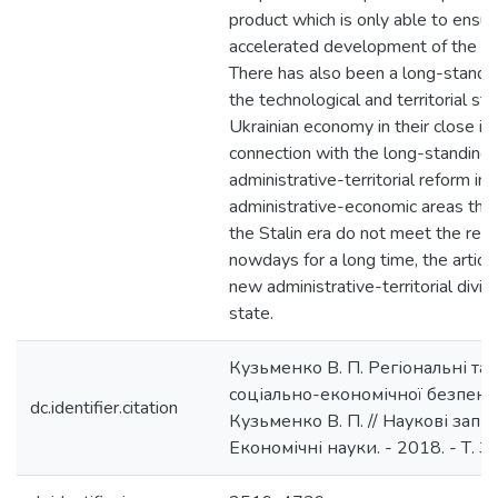
product which is only able to ensu
accelerated development of the na
There has also been a long-standi
the technological and territorial str
Ukrainian economy in their close int
connection with the long-standing 
administrative-territorial reform i
administrative-economic areas tha
the Stalin era do not meet the req
nowdays for a long time, the articl
new administrative-territorial divis
state.
Кузьменко В. П. Регіональні та 
соціально-економічної безпеки
dc.identifier.citation
Кузьменко В. П. // Наукові зап
Економічні науки. - 2018. - Т. 3, 