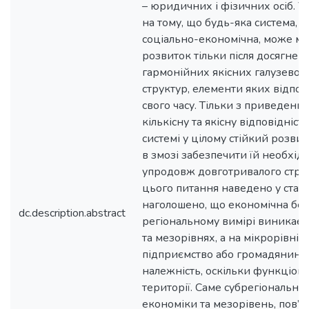
– юридичних і фізичних осіб. У
на тому, що будь-яка система, у 
соціально-економічна, може ма
розвиток тільки після досягнен
гармонійних якісних галузевої 
структур, елементи яких відпо
свого часу. Тільки з приведенн
кількісну та якісну відповідніс
системі у цілому стійкий розви
в змозі забезпечити їй необхі
упродовж довготривалого строк
цього питання наведено у статті.
наголошено, що економічна без
dc.description.abstract
регіональному вимірі виникає
та мезорівнях, а на мікрорівні 
підприємство або громадянин 
належність, оскільки функціон
території. Cаме cубрегіональний
економіки та мезорівень, пов’я