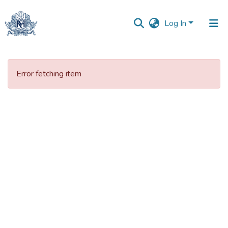
Log In
Communities
&
Error fetching item
Collections
All of DSpace
Statistics