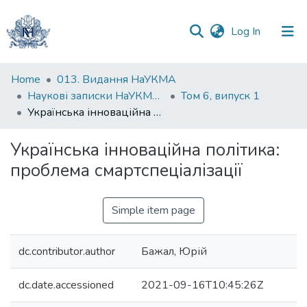
(current)
Log In
Communities
Home
013. Видання НаУКМА
&
Наукові записки НаУКМА. Економічні науки
Том 6, випуск 1
Collections
Українська інноваційна політика: проблема смартспеціалізації
All of DSpace
Українська інноваційна політика:
проблема смартспеціалізації
Statistics
Simple item page
dc.contributor.author
Бажал, Юрій
dc.date.accessioned
2021-09-16T10:45:26Z