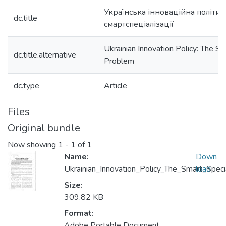
Українська інноваційна політик
dc.title
смартспеціалізації
Ukrainian Innovation Policy: The Sm
dc.title.alternative
Problem
dc.type
Article
Files
Original bundle
Now showing
1 - 1 of 1
Name:
Down
Ukrainian_Innovation_Policy_The_Smart_Speci
load
Size:
309.82 KB
Format:
Adobe Portable Document