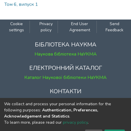
Том 6, випуск 1
Cookie
Privacy
End User
Send
settings
policy
Agreement
Feedback
БІБЛІОТЕКА НАУКМА
Наукова бібліотека НаУКМА
ЕЛЕКТРОННИЙ КАТАЛОГ
Каталог Наукової бібліотеки НаУКМА
КОНТАКТИ
м. Київ, вул. Григорія Сковороди, 2
We collect and process your personal information for the
к. 1, к. 120
following purposes:
Authentication, Preferences,
Acknowledgement and Statistics
.
тел.
(044) 463-69-31
To learn more, please read our
privacy policy
.
ekmair@ukma.edu.ua