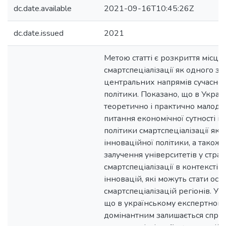
dc.date.available
2021-09-16T10:45:26Z
dc.date.issued
2021
Метою статті є розкриття місця і
смартспеціалізації як одного з 
центральних напрямів сучасної
політики. Показано, що в Украї
теоретично і практично малод
питання економічної сутності і 
політики смартспеціалізації я
інноваційної політики, а також
залучення університетів у страт
смартспеціалізації в контексті
інновацій, які можуть стати ос
смартспеціалізацій регіонів. У с
що в українському експертном
домінантним залишається сприйн