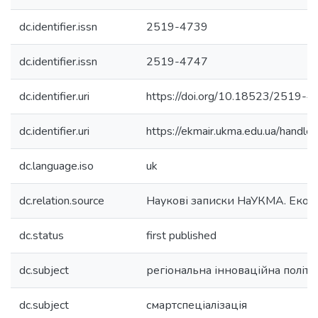
dc.identifier.issn
2519-4739
dc.identifier.issn
2519-4747
dc.identifier.uri
https://doi.org/10.18523/2519-
dc.identifier.uri
https://ekmair.ukma.edu.ua/han
dc.language.iso
uk
dc.relation.source
Наукові записки НаУКМА. Екон
dc.status
first published
dc.subject
регіональна інноваційна політи
dc.subject
смартспеціалізація