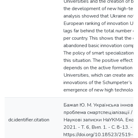
Universities and the creation of bas
the development of new high-tech
analysis showed that Ukraine not o
European ranking of innovation Univ
lags far behind the total number o
per country. This shows that the cou
abandoned basic innovation compet
The policy of smart specialization s
this situation. The positive effect o
depends on the active formation o
Universities, which can create and 
innovations of the Schumpeter’s ty
emergence of new high technologi
Бажал Ю. М. Українська інновац
проблема смартспеціалізації / Б
dc.identifier.citation
Наукові записки НаУКМА. Еконо
2021. - Т. 6, Вип. 1. - С. 8-13. -
https://doi.org/10.18523/2519-