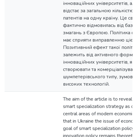
інноваційних університетів, ал
відстає за загальною кількістю
патентів на одну країну. Це сві
фактично відмовилась від базо
змагань з Європою. Політика см
має сприяти виправленню цієї с
Позитивний ефект такої політик
залежить від активного форму
інноваційних університетів, як
створювати та комерціалізувати
шумпетерівського типу, зумов
високих технологій.
The aim of the article is to reveal t
smart specialization strategy as on
central areas of modern economic po
that in Ukraine the issue of econo
goal of smart specialization policy 
innovation policy remains theoretica