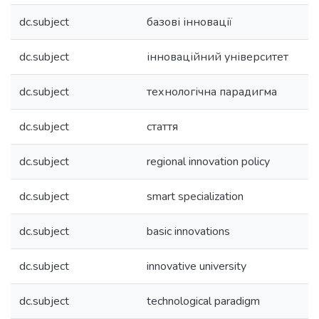
dc.subject
базові інновації
dc.subject
інноваційний університет
dc.subject
технологічна парадигма
dc.subject
стаття
dc.subject
regional innovation policy
dc.subject
smart specialization
dc.subject
basic innovations
dc.subject
innovative university
dc.subject
technological paradigm