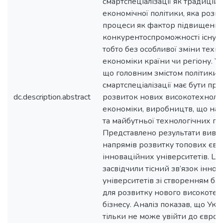
смартспеціалізації як традиційн
економічної політики, яка розг
процеси як фактор підвищенн
конкурентоспроможності існую
тобто без особливої зміни техн
економіки країни чи регіону. У 
що головним змістом політики
смартспеціалізації має бути пр
dc.description.abstract
розвиток нових високотехнолог
економіки, виробництв, що нал
та майбутньої технологічних па
Представлено результати вивч
напрямів розвитку топових єв
інноваційних університетів. Ці
засвідчили тісний зв’язок інно
університетів зі створенням ба
для розвитку нового високотех
бізнесу. Аналіз показав, що Укр
тільки не може увійти до євро