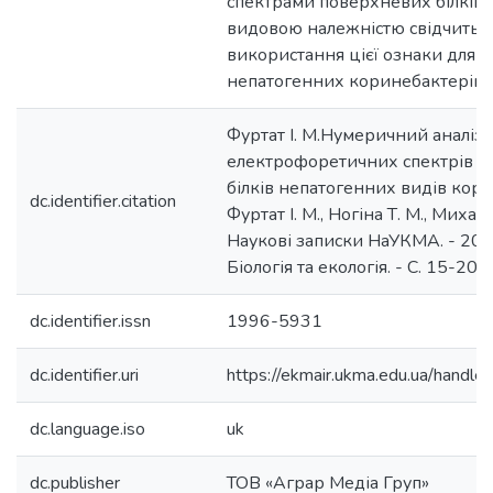
спектрами поверхневих білків 
видовою належністю свідчить 
використання цієї ознаки для і
непатогенних коринебактерій.
Фуртат І. М.Нумеричний аналіз
електрофоретичних спектрів 
білків непатогенних видів кори
dc.identifier.citation
Фуртат І. М., Ногіна Т. М., Михаль
Наукові записки НаУКМА. - 2012.
Біологія та екологія. - С. 15-20.
dc.identifier.issn
1996-5931
dc.identifier.uri
https://ekmair.ukma.edu.ua/hand
dc.language.iso
uk
dc.publisher
ТОВ «Аграр Медіа Груп»