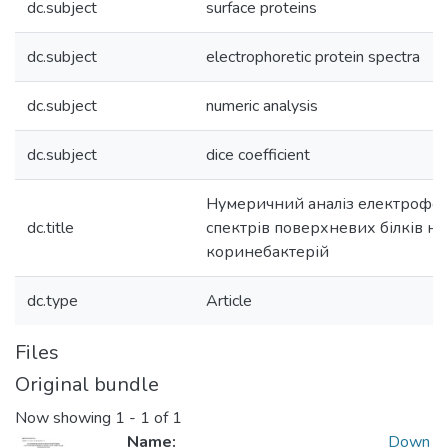
dc.subject
surface proteins
dc.subject
electrophoretic protein spectra
dc.subject
numeric analysis
dc.subject
dice coefficient
Нумеричний аналіз електрофо
dc.title
спектрів поверхневих білків н
коринебактерій
dc.type
Article
Files
Original bundle
Now showing
1 - 1 of 1
Name:
Down