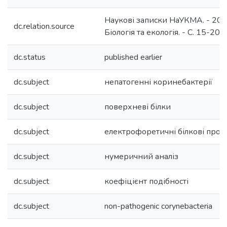
Наукові записки НаУКМА. - 2012.
dc.relation.source
Біологія та екологія. - С. 15-20.
dc.status
published earlier
dc.subject
непатогенні коринебактерії
dc.subject
поверхневі білки
dc.subject
електрофоретичні білкові профі
dc.subject
нумеричний аналіз
dc.subject
коефіцієнт подібності
dc.subject
non-pathogenic corynebacteria