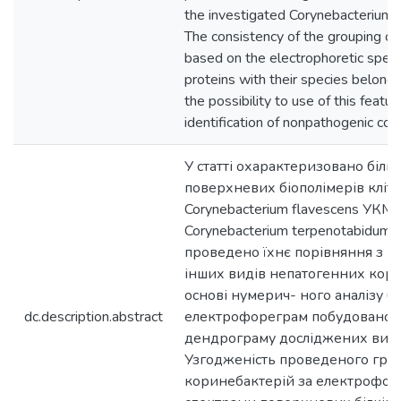
the investigated Corynebacterium s
The consistency of the grouping of
based on the electrophoretic spect
proteins with their species belongi
the possibility to use of this featur
identification of nonpathogenic cor
У статті охарактеризовано білко
поверхневих біополімерів кліт
Corynebacterium flavescens УКМ 
Corynebacterium terpenotabidum
проведено їхнє порівняння з 
інших видів непатогенних кори
основі нумерич- ного аналізу б
dc.description.abstract
електрофореграм побудовано т
дендрограму досліджених видів
Узгодженість проведеного гру
коринебактерій за електрофо