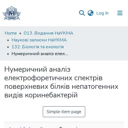
(current)
Log In
Communities
Home
013. Видання НаУКМА
&
Наукові записки НаУКМА
Collections
132: Біологія та екологія
Нумеричний аналіз електрофоретичних спектрів поверхневих білків непатогенних видів коринебактерій
All of DSpace
Нумеричний аналіз
Statistics
електрофоретичних спектрів
поверхневих білків непатогенних
видів коринебактерій
Simple item page