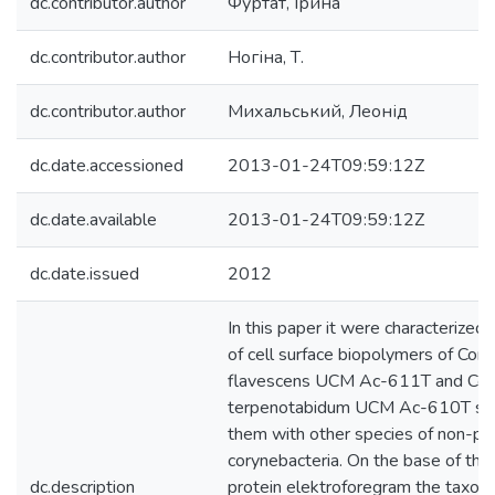
dc.contributor.author
Фуртат, Ірина
dc.contributor.author
Ногіна, Т.
dc.contributor.author
Михальський, Леонід
dc.date.accessioned
2013-01-24T09:59:12Z
dc.date.available
2013-01-24T09:59:12Z
dc.date.issued
2012
In this paper it were characterized 
of cell surface biopolymers of Cor
flavescens UCM Ac-611T and Cor
terpenotabidum UCM Ac-610T str
them with other species of non-pa
corynebacteria. On the base of the 
dc.description
protein elektroforegram the taxon