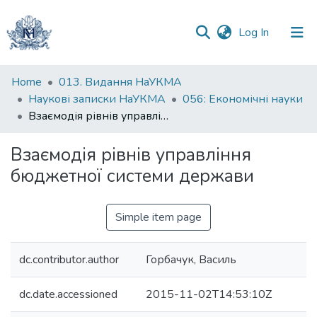
(current)
Log In
Communities
Home
013. Видання НаУКМА
&
Наукові записки НаУКМА
056: Економічні науки
Collections
Взаємодія рівнів управління бюджетної системи держави
All of DSpace
Взаємодія рівнів управління
бюджетної системи держави
Statistics
Simple item page
dc.contributor.author
Горбачук, Василь
dc.date.accessioned
2015-11-02T14:53:10Z