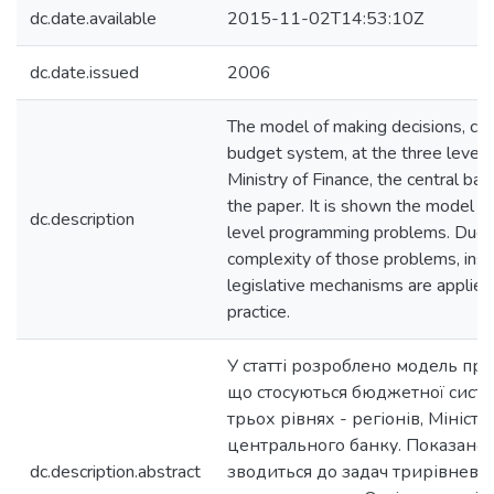
dc.date.available
2015-11-02T14:53:10Z
dc.date.issued
2006
The model of making decisions, con
budget system, at the three levels 
Ministry of Finance, the central ban
the paper. It is shown the model is
dc.description
level programming problems. Due 
complexity of those problems, insti
legislative mechanisms are applied f
practice.
У статті розроблено модель при
що стосуються бюджетної сист
трьох рівнях - регіонів, Міністе
центрального банку. Показано,
dc.description.abstract
зводиться до задач трирівнево