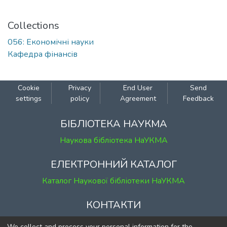
Collections
056: Економічні науки
Кафедра фінансів
Cookie
Privacy
End User
Send
settings
policy
Agreement
Feedback
БІБЛІОТЕКА НАУКМА
Наукова бібліотека НаУКМА
ЕЛЕКТРОННИЙ КАТАЛОГ
Каталог Наукової бібліотеки НаУКМА
КОНТАКТИ
м. Київ, вул. Григорія Сковороди, 2
We collect and process your personal information for the