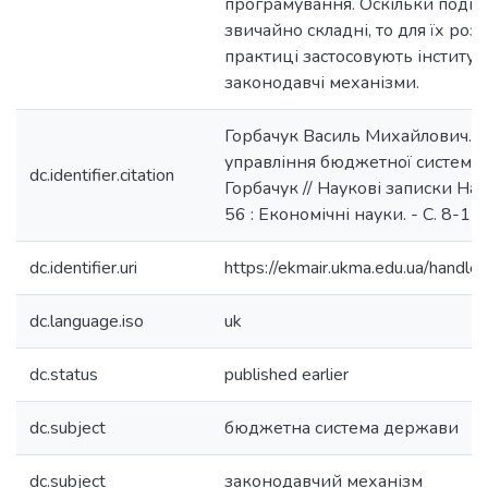
програмування. Оскільки подібн
звичайно складні, то для їх розв
практиці застосовують інституці
законодавчі механізми.
Горбачук Василь Михайлович. В
управління бюджетної системи 
dc.identifier.citation
Горбачук // Наукові записки НаУ
56 : Економічні науки. - С. 8-11.
dc.identifier.uri
https://ekmair.ukma.edu.ua/hand
dc.language.iso
uk
dc.status
published earlier
dc.subject
бюджетна система держави
dc.subject
законодавчий механізм