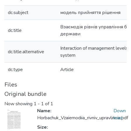
dc.subject
модель прийняття рішення
Взаємодія рівнів управління б
dc.title
держави
Interaction of management levels 
dc.title.alternative
system
dc.type
Article
Files
Original bundle
Now showing
1 - 1 of 1
Name:
Down
Horbachuk_Vzaiemodiia_rivniv_upravlinnia.pdf
load
Size: