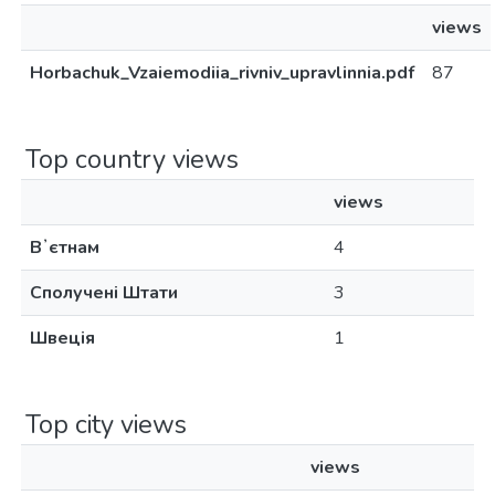
views
Horbachuk_Vzaiemodiia_rivniv_upravlinnia.pdf
87
Top country views
views
Вʼєтнам
4
Сполучені Штати
3
Швеція
1
Top city views
views