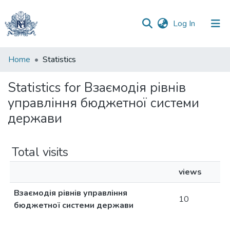
(current)
Log In
Communities
Home
Statistics
&
Collections
Statistics for Взаємодія рівнів
управління бюджетної системи
All of DSpace
держави
Total visits
views
Взаємодія рівнів управління
10
бюджетної системи держави