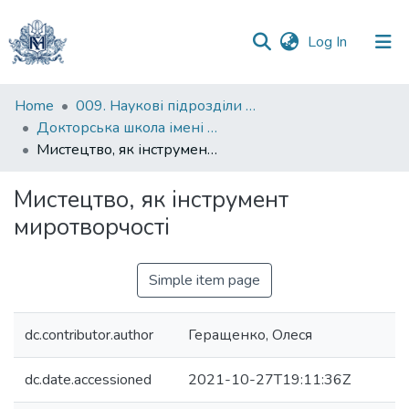
(current)
Log In
Communities
Home
009. Наукові підрозділи НаУКМА
&
Докторська школа імені родини Юхименків
Collections
Мистецтво, як інструмент миротворчості
All of DSpace
Мистецтво, як інструмент
миротворчості
Statistics
Simple item page
dc.contributor.author
Геращенко, Олеся
dc.date.accessioned
2021-10-27T19:11:36Z