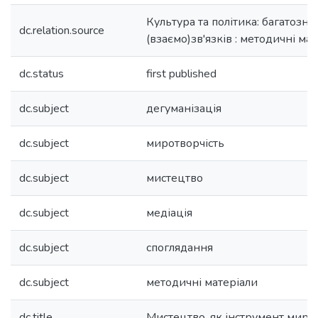
Культура та політика: багатозна
dc.relation.source
(взаємо)зв'язків : методичні ма
dc.status
first published
dc.subject
дегуманізація
dc.subject
миротворчість
dc.subject
мистецтво
dc.subject
медіація
dc.subject
споглядання
dc.subject
методичні матеріали
dc.title
Мистецтво, як інструмент миро