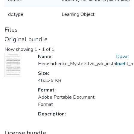
dc.type
Learning Object
Files
Original bundle
Now showing
1 - 1 of 1
Name:
Down
Herashchenko_Mystetstvo_yak_instrument_my
load
Size:
483.29 KB
Format:
Adobe Portable Document
Format
Description:
License bundle