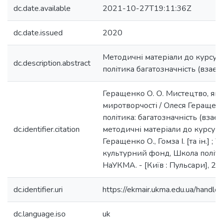
dc.date.available
2021-10-27T19:11:36Z
dc.date.issued
2020
Методичні матеріали до курсу "
dc.description.abstract
політика багатозначність (взаємо
Геращенко О. О. Мистецтво, як 
миротворчості / Олеся Геращенк
політика: багатозначність (взаємо
dc.identifier.citation
методичні матеріали до курсу /
Геращенко О., Гомза І. [та ін.] ;
культурний фонд, Школа політи
НаУКМА. - [Київ : Пульсари], 202
dc.identifier.uri
https://ekmair.ukma.edu.ua/han
dc.language.iso
uk