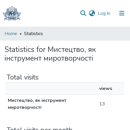
(current)
Log In
Communities
Home
Statistics
&
Collections
Statistics for Мистецтво, як
інструмент миротворчості
All of DSpace
Total visits
views
Мистецтво, як інструмент
13
миротворчості