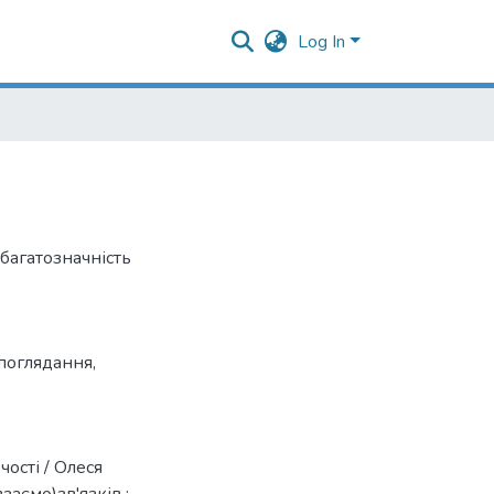
Log In
 багатозначність
поглядання
,
ості / Олеся