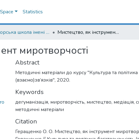
DSpace
Statistics
Докторська школа імені родини Юхименків
Мистецтво, як інструмент миротворчості
мент миротворчості
Abstract
Методичні матеріали до курсу "Культура та політика
(взаємо)зв’язків", 2020.
Keywords
ro
дегуманізація
,
миротворчість
,
мистецтво
,
медіація
,
с
методичні матеріали
Citation
Геращенко О. О. Мистецтво, як інструмент миротворч