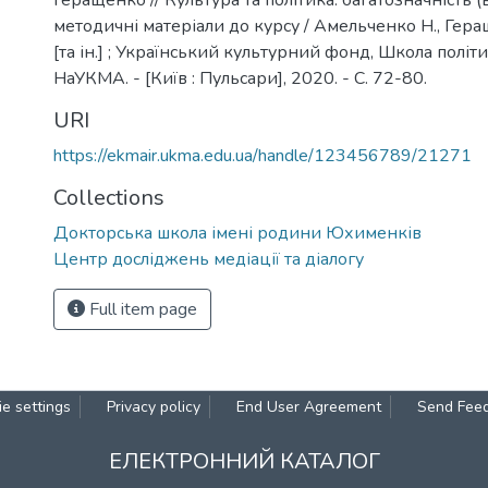
Геращенко // Культура та політика: багатозначність (в
методичні матеріали до курсу / Амельченко Н., Геращ
[та ін.] ; Український культурний фонд, Школа політ
НаУКМА. - [Київ : Пульсари], 2020. - С. 72-80.
URI
https://ekmair.ukma.edu.ua/handle/123456789/21271
Collections
Докторська школа імені родини Юхименків
Центр досліджень медіації та діалогу
Full item page
e settings
Privacy policy
End User Agreement
Send Fee
ЕЛЕКТРОННИЙ КАТАЛОГ