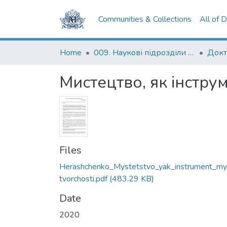
Communities & Collections
All of 
Home
009. Наукові підрозділи НаУКМА
Мистецтво, як інстру
Files
Herashchenko_Mystetstvo_yak_instrument_my
tvorchosti.pdf
(483.29 KB)
Date
2020