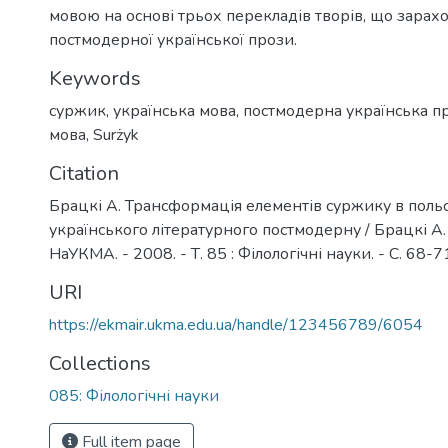
мовою на основі трьох перекладів творів, що зарах
постмодерної української прози.
Keywords
суржик
,
українська мова
,
постмодерна українська п
мова
,
Surżyk
Citation
Брацкі А. Трансформація елементів суржику в поль
українського літературного постмодерну / Брацкі А. 
НаУКМА. - 2008. - Т. 85 : Філологічні науки. - С. 68-7
URI
https://ekmair.ukma.edu.ua/handle/123456789/6054
Collections
085: Філологічні науки
Full item page