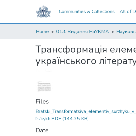
Communities & Collections
All of 
Home
013. Видання НаУКМА
Наукові
Трансформація елеме
українського літера
Files
Bratski_Transformatsiya_elementiv_surzhyku_v
l's'kykh.PDF
(144.35 KB)
Date