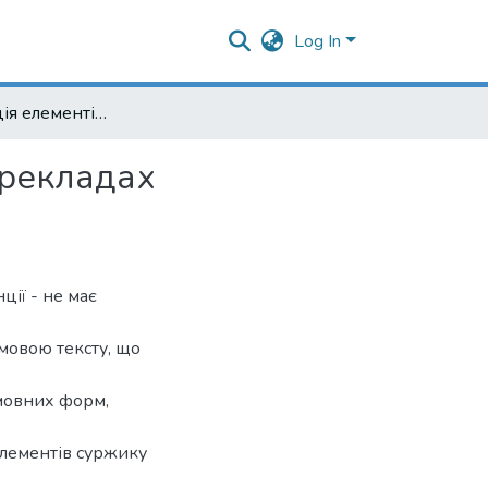
Log In
Трансформація елементів суржику в польських перекладах українського літературного постмодерну
ерекладах
ції - не має
 мовою тексту, що
змовних форм,
 елементів суржику