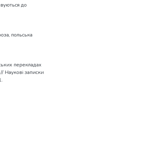
овуються до
роза
,
польська
ських перекладах
// Наукові записки
1.