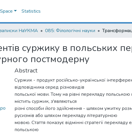
DSpace
Statistics
 записки НаУКМА
085: Філологічні науки
нтів суржику в польських п
турного постмодерну
Abstract
Суржик - продукт російсько-української інтерферен
відповідника серед різновидів
польської мови. Тому на рівні перекладу польською
містить суржик, з'являються
_po
різні способи його здійснення - шляхом ужитку ро
русизмів або шляхом перекладу літературною
мовою. Стаття показує відмінні стратегії перекладу
польською