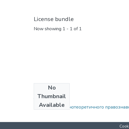
License bundle
Now showing
1 - 1 of 1
No
Collections
Thumbnail
Том 2
Available
Кафедра загальнотеоретичного правознавст
Cooki