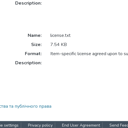
Description:
Name:
license.txt
Size:
7.54 KB
Format:
Item-specific license agreed upon to s
Description:
ва та публічного права
e settings
Privacy policy
End User Agreement
Send Fee