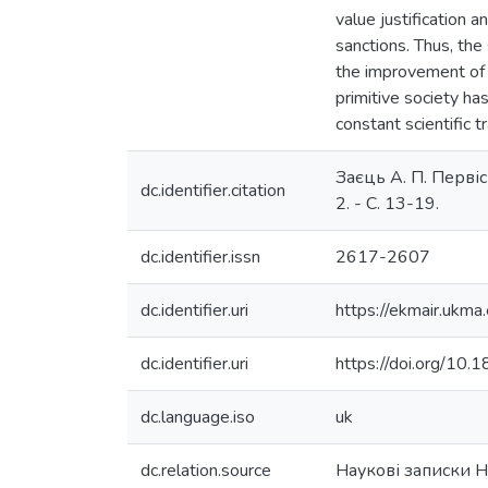
value justification 
sanctions. Thus, the 
the improvement of t
primitive society has
constant scientific t
Заєць А. П. Первіс
dc.identifier.citation
2. - С. 13-19.
dc.identifier.issn
2617-2607
dc.identifier.uri
https://ekmair.uk
dc.identifier.uri
https://doi.org/1
dc.language.iso
uk
dc.relation.source
Наукові записки Н