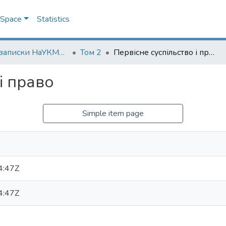
DSpace
Statistics
Наукові записки НаУКМА. Юридичні науки
Том 2
Первісне суспільство і право
і право
Simple item page
4:47Z
4:47Z