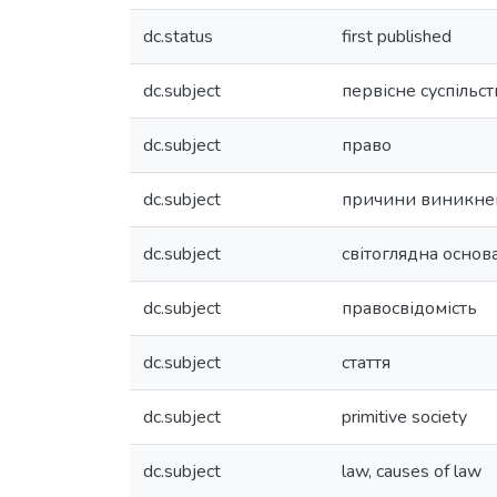
dc.status
first published
dc.subject
первісне суспільст
dc.subject
право
dc.subject
причини виникне
dc.subject
світоглядна основ
dc.subject
правосвідомість
dc.subject
стаття
dc.subject
primitive society
dc.subject
law, causes of law