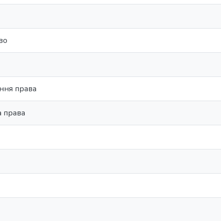
во
ння права
а права