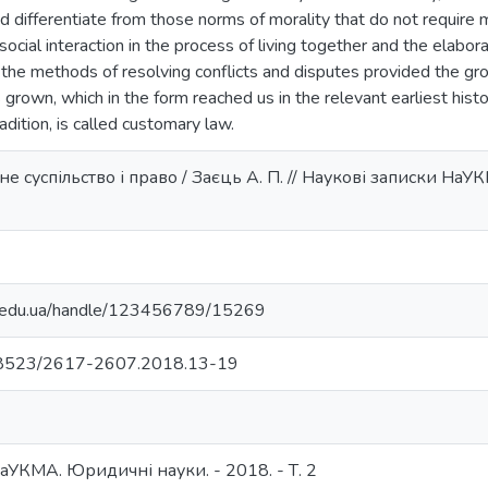
and differentiate from those norms of morality that do not requir
social interaction in the process of living together and the elabora
he methods of resolving conflicts and disputes provided the grou
 grown, which in the form reached us in the relevant earliest histo
radition, is called customary law.
не суспільство і право / Заєць А. П. // Наукові записки НаУ
ma.edu.ua/handle/123456789/15269
0.18523/2617-2607.2018.13-19
аУКМА. Юридичні науки. - 2018. - Т. 2