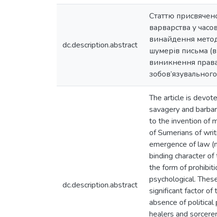
Статтю присвячено
варварства у часов
винайдення методі
dc.description.abstract
шумерів письма (в
виникнення права 
зобов’язувального
The article is devot
savagery and barbari
to the invention of m
of Sumerians of writ
emergence of law (n
binding character of 
the form of prohibiti
psychological. Thes
dc.description.abstract
significant factor of
absence of political 
healers and sorcere