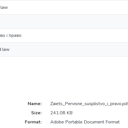
 law
во і право
d law
Name:
Zaiets_Pervisne_suspilstvo_i_pravo.pd
Size:
241.08 KB
Format:
Adobe Portable Document Format