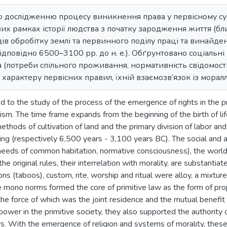
 дослідженню процесу виникнення права у первісному сусп
их рамках історії людства з початку зародження життя (бли
в обробітку землі та первинного поділу праці та винайде
ідповідно 6500–3100 рр. до н. е.). Обґрунтовано соціальні
(потреби спільного проживання, нормативність свідомості)
 характеру первісних правил, їхній взаємозв’язок із морал
ed to the study of the process of the emergence of rights in the pr
sm. The time frame expands from the beginning of the birth of life
ethods of cultivation of land and the primary division of labor and 
ing (respectively 6,500 years - 3,100 years BC). The social and 
eeds of common habitation, normative consciousness), the world-
the original rules, their interrelation with morality, are substantiat
ons (taboos), custom, rite, worship and ritual were alloy, a mixture
e mono norms formed the core of primitive law as the form of pro
 the force of which was the joint residence and the mutual benefit 
power in the primitive society, they also supported the authority of
rs. With the emergence of religion and systems of morality, thes