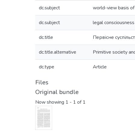
dc.subject
world-view basis of
dc.subject
legal consciousness
dc.title
Первісне суспільст
dc.title.alternative
Primitive society an
dc.type
Article
Files
Original bundle
Now showing
1 - 1 of 1