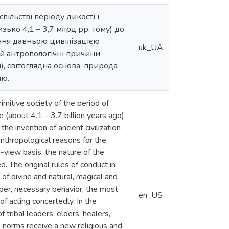
ільстві періоду дикості і
зько 4,1 – 3,7 млрд рр. тому) до
ння давньою цивілізацією
uk_UA
 й антропологічні причини
, світоглядна основа, природа
лю.
imitive society of the period of
 (about 4.1 – 3.7 billion years ago)
the invention of ancient civilization
anthropological reasons for the
view basis, the nature of the
ed. The original rules of conduct in
 of divine and natural, magical and
per, necessary behavior, the most
en_US
of acting concertedly. In the
 tribal leaders, elders, healers,
e norms receive a new religious and