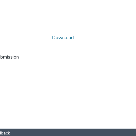
Download
ubmission
dback