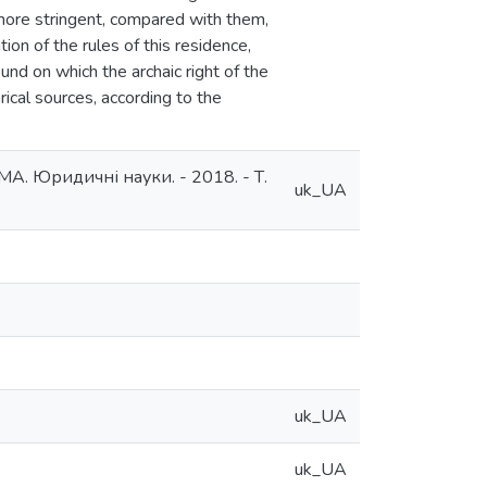
e more stringent, compared with them,
tion of the rules of this residence,
nd on which the archaic right of the
rical sources, according to the
КМА. Юридичні науки. - 2018. - Т.
uk_UA
uk_UA
uk_UA