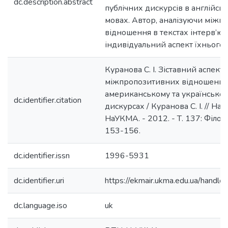
dc.description.abstract
публічних дискурсів в англійськ
мовах. Автор, аналізуючи міжп
відношення в текстах інтерв’ю,
індивідуальний аспект їхнього
Куранова С. І. Зіставний аспект
міжпропозитивних відношень 
американському та українськом
dc.identifier.citation
дискурсах / Куранова С. І. // На
НаУКМА. - 2012. - Т. 137: Філолог
153-156.
dc.identifier.issn
1996-5931
dc.identifier.uri
https://ekmair.ukma.edu.ua/hand
dc.language.iso
uk