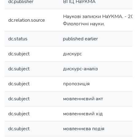
dc.publisher
ВПЦ НаУКМА
Наукові записки НаУКМА. - 2012.
dc.relation.source
Філологічні науки.
dc.status
published earlier
dc.subject
дискурс
dc.subject
дискурс-аналіз
dc.subject
пропозиція
dc.subject
мовленнєвий акт
dc.subject
мовленнєвий хід
dc.subject
мовленнєва подія