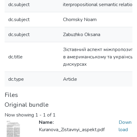
dc.subject
iterpropositional semantic relation
dc.subject
Chomsky Noam
dc.subject
Zabuzhko Oksana
Зіставний аспект міжпропозит
dc.title
в американському та українськ
дискурсах
dc.type
Article
Files
Original bundle
Now showing
1 - 1 of 1
Name:
Down
Kuranova_Zistavnyi_aspekt.pdf
load