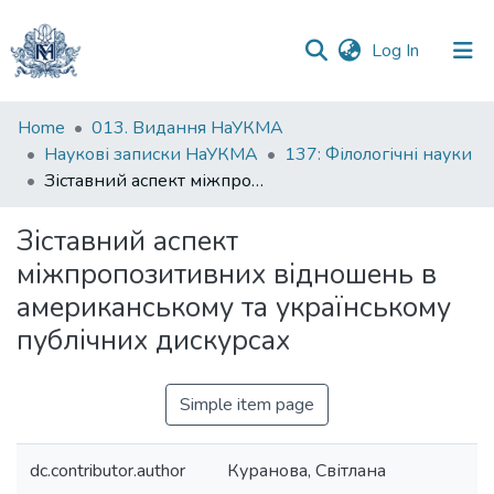
(current)
Log In
Communities
Home
013. Видання НаУКМА
&
Наукові записки НаУКМА
137: Філологічні науки
Collections
Зіставний аспект міжпропозитивних відношень в американському та українському публічних дискурсах
All of DSpace
Зіставний аспект
міжпропозитивних відношень в
Statistics
американському та українському
публічних дискурсах
Simple item page
dc.contributor.author
Куранова, Світлана