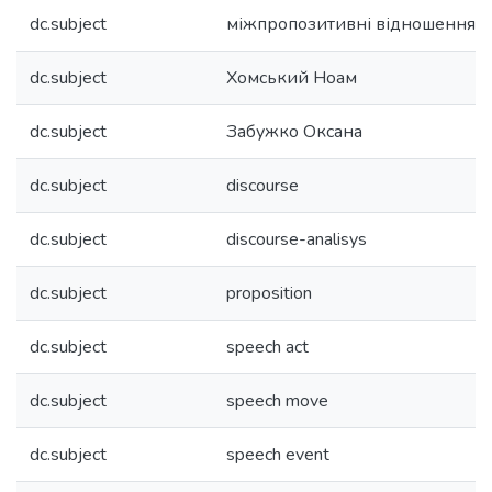
dc.subject
міжпропозитивні відношення
dc.subject
Хомський Ноам
dc.subject
Забужко Оксана
dc.subject
discourse
dc.subject
discourse-analisys
dc.subject
proposition
dc.subject
speech act
dc.subject
speech move
dc.subject
speech event