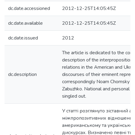
dc.date.accessioned
2012-12-25T14:05:45Z
dc.date.available
2012-12-25T14:05:45Z
dc.date.issued
2012
The article is dedicated to the com
description of the interproposition
relations in the American and Ukrai
dc.description
discourses of their eminent repres
correspondingly Noam Chomsky a
Zabuzhko. National and personal di
singled out.
У статті розглянуто зіставний ас
міжпропозитивних відношень 
американському та українськом
дискурсах. Визначено певні тип