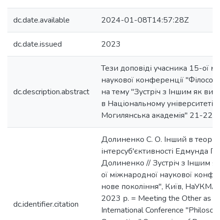
dc.date.available
2024-01-08T14:57:28Z
dc.date.issued
2023
Тези доповіді учасника 15-ої м
наукової конференції "Філософі
dc.description.abstract
на тему "Зустріч з Іншим як вик
в Національному університеті 
Могилянська академія" 21-22 к
Долиненко С. О. Інший в теорії
інтерсуб'єктивності Едмунда Гус
Долиненко // Зустріч з Іншим як
ої міжнародної наукової конфер
нове покоління", Київ, НаУКМА,
2023 р. = Meeting the Other as a 
dc.identifier.citation
International Conference "Philoso