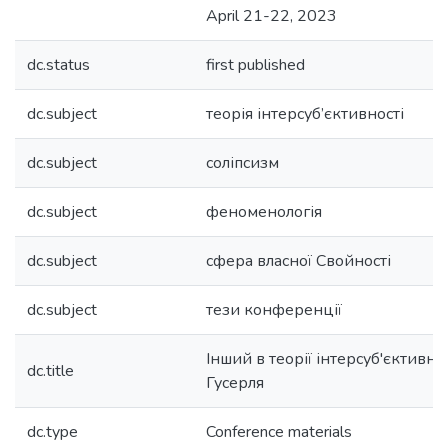
April 21-22, 2023
dc.status
first published
dc.subject
теорія інтерсуб’єктивності
dc.subject
соліпсизм
dc.subject
феноменологія
dc.subject
сфера власної Свойності
dc.subject
тези конференції
Інший в теорії інтерсуб'єктивн
dc.title
Гусерля
dc.type
Conference materials