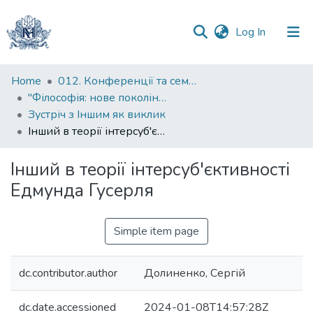
(current)
Log In
Communities
Home
012. Конференції та семінари НаУКМА
&
"Філософія: нове покоління" : міжнародна наукова конференція
Collections
Зустріч з Іншим як виклик
Інший в теорії інтерсуб'єктивності Едмунда Гусерля
All of DSpace
Інший в теорії інтерсуб'єктивності
Statistics
Едмунда Гусерля
Simple item page
dc.contributor.author
Долиненко, Сергій
dc.date.accessioned
2024-01-08T14:57:28Z