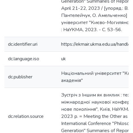
Generation" Summaries of Report
April 21-22, 2023 / [упоряд.: В. П
Пантелейчук, О. Амельченко] ;
університет "Києво-Могилянська
: НаУКМА, 2023. - С. 53-56.
dc.identifier.uri
https://ekmair.ukma.edu.ua/han
dc.language.iso
uk
Національний університет "Ки
dc.publisher
академія"
Зустріч з Іншим як виклик : тези
міжнародної наукової конферен
нове покоління", Київ, НаУКМА,
dc.relation.source
2023 р. = Meeting the Other as a 
International Conference "Philoso
Generation" Summaries of Report