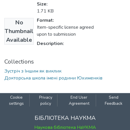
Size:
1.71 KB
Format:
No
Item-specific license agreed
Thumbnail
upon to submission
Available
Description:
Collections
Зустріч з Іншим як виклик
Докторська школа імені родини Юхименків
Cookie
Privacy
End User
Send
settings
policy
Agreement
Feedback
БІБЛІОТЕКА НАУКМА
Наукова бібліотека НаУКМА