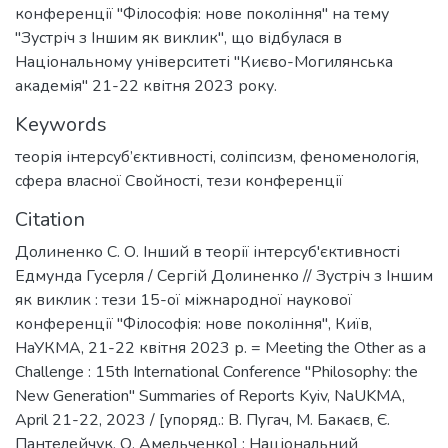
конференції "Філософія: нове покоління" на тему
"Зустріч з Іншим як виклик", що відбулася в
Національному університеті "Києво-Могилянська
академія" 21-22 квітня 2023 року.
Keywords
теорія інтерсуб’єктивності
,
соліпсизм
,
феноменологія
,
сфера власної Свойності
,
тези конференції
Citation
Долиненко С. О. Інший в теорії інтерсуб'єктивності
Едмунда Гусерля / Сергій Долиненко // Зустріч з Іншим
як виклик : тези 15-ої міжнародної наукової
конференції "Філософія: нове покоління", Київ,
НаУКМА, 21-22 квітня 2023 р. = Meeting the Other as a
Challenge : 15th International Conference "Philosophy: the
New Generation" Summaries of Reports Kyiv, NaUKMA,
April 21-22, 2023 / [упоряд.: В. Пугач, М. Бакаєв, Є.
Пантелейчук, О. Амельченко] ; Національний