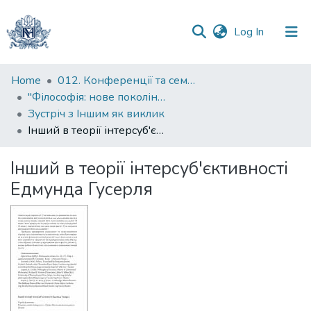
(current)
Log In
Communities
Home
012. Конференції та семінари НаУКМА
&
"Філософія: нове покоління" : міжнародна наукова конференція
Collections
Зустріч з Іншим як виклик
Інший в теорії інтерсуб'єктивності Едмунда Гусерля
All of DSpace
Інший в теорії інтерсуб'єктивності
Statistics
Едмунда Гусерля