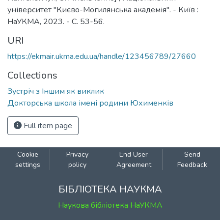
університет "Києво-Могилянська академія". - Київ :
НаУКМА, 2023. - С. 53-56.
URI
https://ekmair.ukma.edu.ua/handle/123456789/27660
Collections
Зустріч з Іншим як виклик
Докторська школа імені родини Юхименків
Full item page
Cookie
Privacy
End User
Send
settings
policy
Agreement
Feedback
БІБЛІОТЕКА НАУКМА
Наукова бібліотека НаУКМА