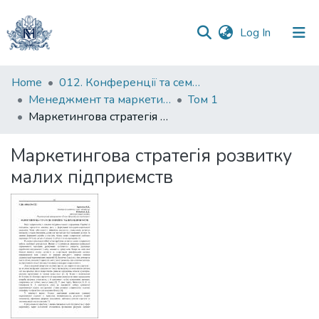
(current)
Log In
Communities
Home
012. Конференції та семінари НаУКМА
&
Менеджмент та маркетинг як фактори розвитку бізнесу : матеріали III Міжнародної науково-практичної конференції 23-24 квітня 2025 р.
Том 1
Collections
Маркетингова стратегія розвитку малих підприємств
All of DSpace
Маркетингова стратегія розвитку
малих підприємств
Statistics