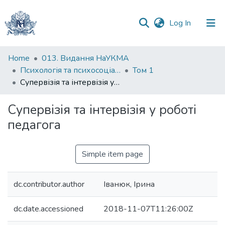
(current)
Log In
Communities
Home
013. Видання НаУКМА
&
Психологія та психосоціальні інтервенції
Том 1
Collections
Супервізія та інтервізія у роботі педагога
All of DSpace
Супервізія та інтервізія у роботі
педагога
Statistics
Simple item page
dc.contributor.author
Іванюк, Ірина
dc.date.accessioned
2018-11-07T11:26:00Z