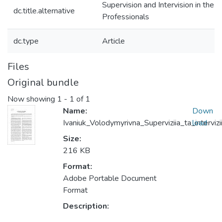
Supervision and Intervision in the 
dc.title.alternative
Professionals
dc.type
Article
Files
Original bundle
Now showing
1 - 1 of 1
Name:
Down
Ivaniuk_Volodymyrivna_Superviziia_ta_intervizi
load
Size:
216 KB
Format:
Adobe Portable Document
Format
Description: