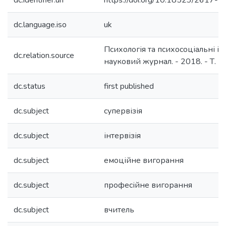
dc.identifier.uri
https://doi.org/10.18523/2617-
dc.language.iso
uk
Психологія та психосоціальні ін
dc.relation.source
науковий журнал. - 2018. - Т. 1
dc.status
first published
dc.subject
супервізія
dc.subject
інтервізія
dc.subject
емоційне вигорання
dc.subject
професійне вигорання
dc.subject
вчитель