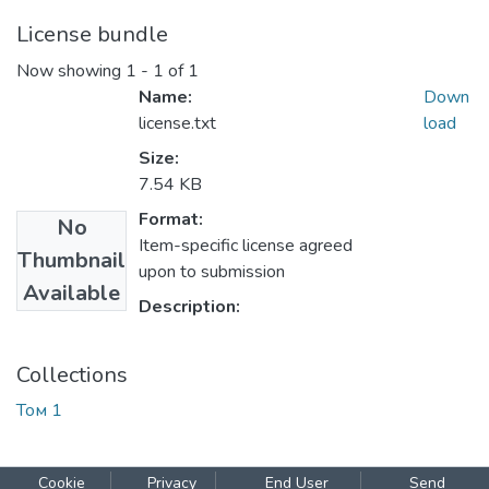
License bundle
Now showing
1 - 1 of 1
Name:
Down
license.txt
load
Size:
7.54 KB
Format:
No
Item-specific license agreed
Thumbnail
upon to submission
Available
Description:
Collections
Том 1
Cookie
Privacy
End User
Send