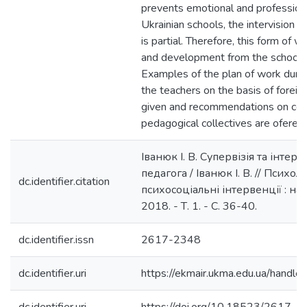
prevents emotional and professiona
Ukrainian schools, the intervision
is partial. Therefore, this form of 
and development from the school a
Examples of the plan of work durin
the teachers on the basis of foreig
given and recommendations on condu
pedagogical collectives are ofered.
Іванюк І. В. Супервізія та інтерві
педагога / Іванюк І. В. // Психоло
dc.identifier.citation
психосоціальні інтервенції : на
2018. - Т. 1. - С. 36-40.
dc.identifier.issn
2617-2348
dc.identifier.uri
https://ekmair.ukma.edu.ua/han