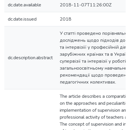
dc.date.available
2018-11-07T11:26:00Z
dc.date.issued
2018
У статті проведено порівняльни
досліджень щодо підходів до реа
та інтервізіїї у професійній діял
зарубіжних країнах та в Україні
dc.description.abstract
супервізії та інтервізії у роботі 
загальноосвітньому навчальном
рекомендації щодо проведення 
педагогічних колективах.
The article describes a comparative
on the approaches and peculiarities
implementation of supervision and i
professional activity of teachers ab
The concept of supervision and inte