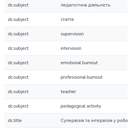
dc.subject
педагогічна діяльність
dc.subject
стаття
dc.subject
supervision
dc.subject
intervision
dc.subject
emotional burnout
dc.subject
professional burnout
dc.subject
teacher
dc.subject
pedagogical activity
dc.title
Супервізія та інтервізія у робот