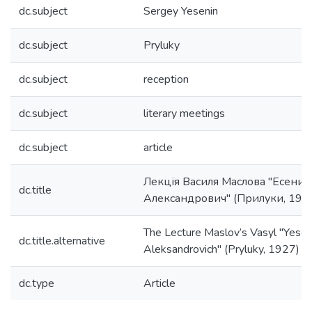
dc.subject
Sergey Yesenin
dc.subject
Pryluky
dc.subject
reception
dc.subject
literary meetings
dc.subject
article
Лекція Василя Маслова "Есенин
dc.title
Александрович" (Прилуки, 192
The Lecture Maslov’s Vasyl "Yesen
dc.title.alternative
Aleksandrovich" (Pryluky, 1927)
dc.type
Article