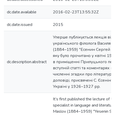
dc.date.available
2016-02-23T13:55:32Z
dc.date.issued
2015
Уперше публікується лекція від
українського філолога Василя І
(1884–1959) "Есенин Сергей А
яку було прочитано у квітні 192
dc.description.abstract
в приміщенні Прилуцького пед
вступній статті та коментарях н
численні згадки про літературні
доповіді, присвячені С. Єсеніну, 
Україні у 1926–1927 рр.
It’s first published the lecture of 
specialist in language and literatu
Maslov (1884–1959) "Yesenin Se