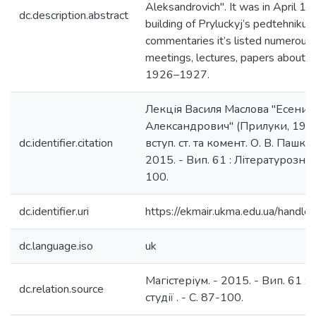
Aleksandrovich". It was in April 192
dc.description.abstract
building of Pryluсkyj’s pedtehnikum.
commentaries it’s listed numerous f
meetings, lectures, papers about S.
1926–1927.
Лекція Василя Маслова "Есенин
Александрович" (Прилуки, 1927)
dc.identifier.citation
вступ. ст. та комент. О. В. Пашко 
2015. - Вип. 61 : Літературознавчі
100.
dc.identifier.uri
https://ekmair.ukma.edu.ua/hand
dc.language.iso
uk
Магістеріум. - 2015. - Вип. 61 :
dc.relation.source
студії . - С. 87-100.