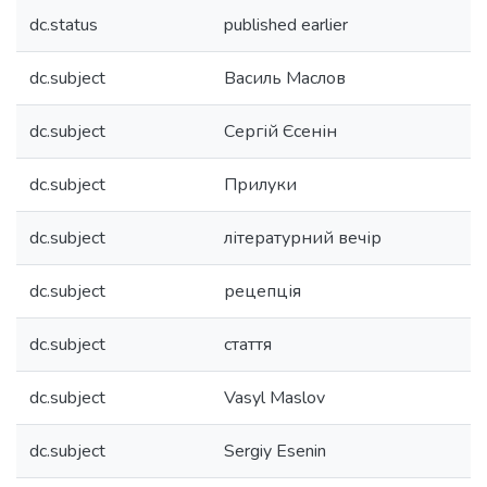
dc.status
published earlier
dc.subject
Василь Маслов
dc.subject
Сергій Єсенін
dc.subject
Прилуки
dc.subject
літературний вечір
dc.subject
рецепція
dc.subject
стаття
dc.subject
Vasyl Maslov
dc.subject
Sergiy Esenin