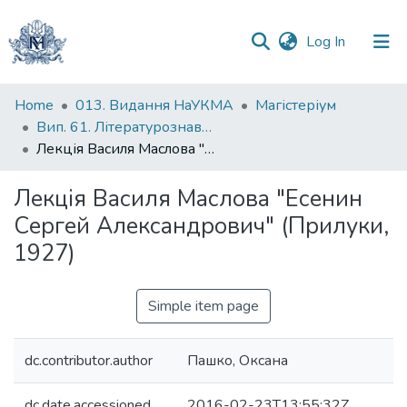
(current)
Log In
Communities
Home
013. Видання НаУКМА
Магістеріум
&
Вип. 61. Літературознавчі студії
Collections
Лекція Василя Маслова "Есенин Сергей Александрович" (Прилуки, 1927)
All of DSpace
Лекція Василя Маслова "Есенин
Сергей Александрович" (Прилуки,
Statistics
1927)
Simple item page
dc.contributor.author
Пашко, Оксана
dc.date.accessioned
2016-02-23T13:55:32Z