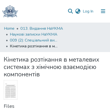
(current)
Log In
Communities
Home
013. Видання НаУКМА
&
Наукові записки НаУКМА
Collections
009 (2): Спеціальний випуск
Кінетика розтікання в металевих системах з хімічною взаємодією компонентів
All of DSpace
Кінетика розтікання в металевих
Statistics
системах з хімічною взаємодією
компонентів
Files