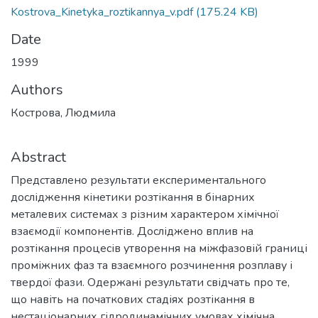
Kostrova_Kinetyka_roztikannya_v.pdf
(175.24 KB)
Date
1999
Authors
Кострова, Людмила
Abstract
Представлено результати експериментального
дослідження кінетики розтікання в бінарних
металевих системах з різним характером хімічної
взаємодії компонентів. Досліджено вплив на
розтікання процесів утворення на міжфазовій границі
проміжних фаз та взаємного розчинення розплаву і
твердої фази. Одержані результати свідчать про те,
що навіть на початкових стадіях розтікання в
нестаціонарних гідродинамічних умовах хімічна