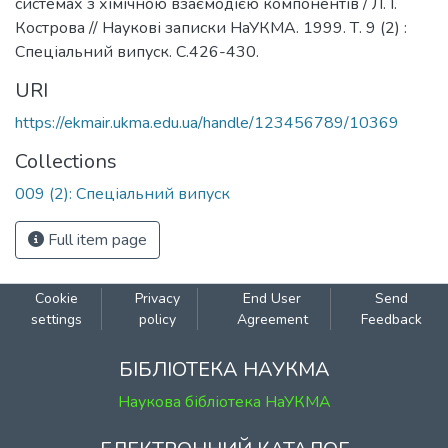
системах з хімічною взаємодією компонентів / Л. І.
Кострова // Наукові записки НаУКМА. 1999. Т. 9 (2) :
Спеціальний випуск. С.426-430.
URI
https://ekmair.ukma.edu.ua/handle/123456789/10369
Collections
009 (2): Спеціальний випуск
Full item page
Cookie
Privacy
End User
Send
settings
policy
Agreement
Feedback
БІБЛІОТЕКА НАУКМА
Наукова бібліотека НаУКМА