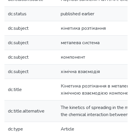
dc.status
published earlier
dc.subject
кінетика розтікання
dc.subject
металева система
dc.subject
компонент
dc.subject
хімічна взаємодія
Кінетика розтікання в металеви
dc.title
хімічною взаємодією компонен
The kinetics of spreading in the me
dc.title.alternative
the chemical interaction between
dc.type
Article