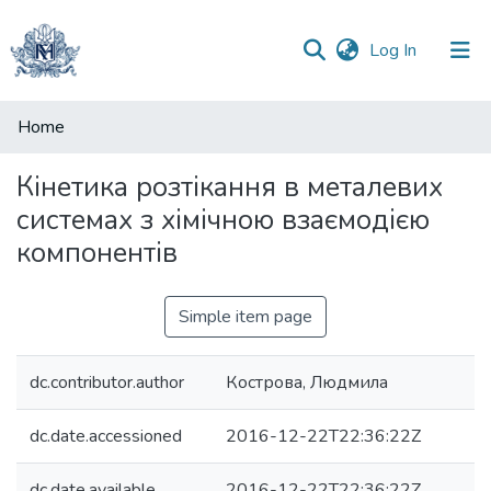
(current)
Log In
Communities
Home
&
Collections
Кінетика розтікання в металевих
системах з хімічною взаємодією
All of DSpace
компонентів
Statistics
Simple item page
dc.contributor.author
Кострова, Людмила
dc.date.accessioned
2016-12-22T22:36:22Z
dc.date.available
2016-12-22T22:36:22Z