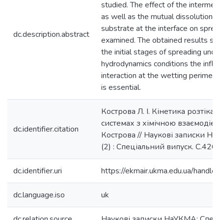
studied. The effect of the interme
as well as the mutual dissolution o
substrate at the interface on spre
dc.description.abstract
examined. The obtained results sh
the initial stages of spreading und
hydrodynamics conditions the influ
interaction at the wetting perimete
is essential.
Кострова Л. І. Кінетика розтіка
системах з хімічною взаємодією 
dc.identifier.citation
Кострова // Наукові записки На
(2) : Спеціальний випуск. С.426
dc.identifier.uri
https://ekmair.ukma.edu.ua/han
dc.language.iso
uk
dc.relation.source
Наукові записки НаУКМА: Спец