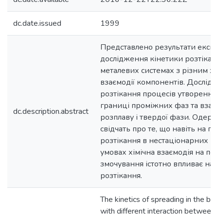
dc.date.issued
1999
Представлено результати експ
дослідження кінетики розтікан
металевих системах з різним ха
взаємодії компонентів. Дослід
розтікання процесів утворення
границі проміжних фаз та вза
dc.description.abstract
розплаву і твердої фази. Одерж
свідчать про те, що навіть на п
розтікання в нестаціонарних г
умовах хімічна взаємодія на пе
змочування істотно впливає на 
розтікання.
The kinetics of spreading in the bi
with different interaction betwee