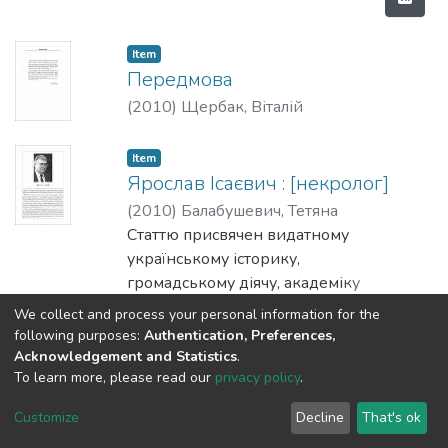
Item
Передмова
(
2010
)
Щербак, Віталій
Item
Ярослав Ісаєвич : [некролог]
(
2010
)
Балабушевич, Тетяна
Статтю присвячен видатному
українському історику,
громадському діячу, академіку
Національної академії наук України,
Show more
We collect and process your personal information for the
директору Інституту українознавства ім.
following purposes:
Authentication, Preferences,
І. П. Крип’якевича НАН України, голові
Acknowledgement and Statistics
.
Item
To learn more, please read our
privacy policy
.
Національного комітету істориків
Запровадження козацьких
України, одиному із перших професорів
реєстрів
Customize
Decline
That's ok
кафедри історії Національного
(
2010
)
Щербак, Віталій