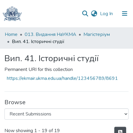
(current)
Log In
Communities
Home
013. Видання НаУКМА
Магістеріум
&
Вип. 41. Історичні студії
Collections
Вип. 41. Історичні студії
All of DSpace
Permanent URI for this collection
Statistics
https://ekmair.ukma.edu.ua/handle/123456789/8691
Browse
Recent Submissions
Now showing
1 - 19 of 19