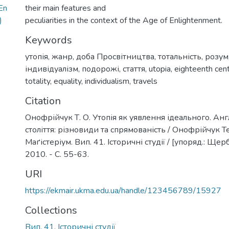
En
their main features and
)
peculiarities in the context of the Age of Enlightenment.
Keywords
утопія
,
жанр
,
доба Просвітництва
,
тотальність
,
розум
індивідуалізм
,
подорожі
,
стаття
,
utopia
,
eighteenth cen
totality
,
equality
,
individualism
,
travels
Citation
Онофрійчук Т. О. Утопія як уявлення ідеального. Англі
століття: різновиди та спрямованість / Онофрійчук Те
Маґістеріум. Вип. 41. Історичні студії / [упоряд.: Щербак
2010. - С. 55-63.
URI
https://ekmair.ukma.edu.ua/handle/123456789/15927
Collections
Вип. 41. Історичні студії