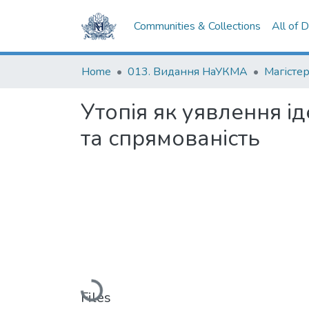
Communities & Collections
All of 
Home
013. Видання НаУКМА
Магістер
Утопія як уявлення іде
та спрямованість
Loading...
Files