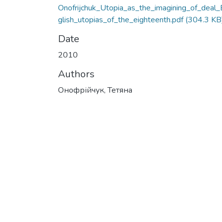
Onofrijchuk_Utopia_as_the_imagining_of_deal_
glish_utopias_of_the_eighteenth.pdf
(304.3 KB
Date
2010
Authors
Онофрійчук, Тетяна