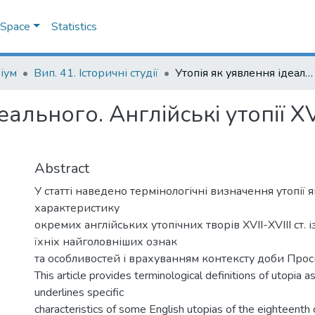
DSpace
Statistics
іум
Вип. 41. Історичні студії
Утопія як уявлення ідеального. Англійські утопії XVIII століття: різновиди та спрямованість
ального. Англійські утопії XVI
Abstract
У статті наведено термінологічні визначення утопії 
характеристику
окремих англійських утопічних творів XVII-XVIII ст.
їхніх найголовніших ознак
та особливостей і врахуванням контексту доби Прос
This article provides terminological definitions of utopia a
underlines specific
characteristics of some English utopias of the eighteenth