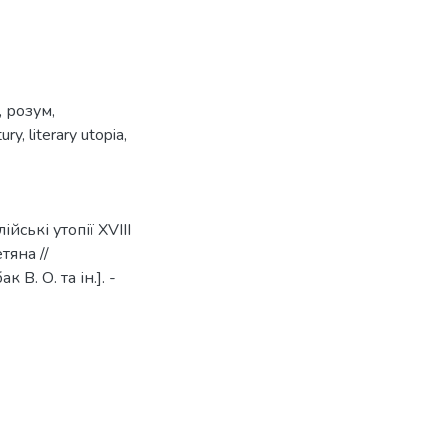
,
розум
,
tury
,
literary utopia
,
йські утопії XVIII
тяна //
 В. О. та ін.]. -