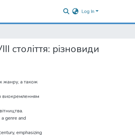
Log In
II століття: різновиди
як жанру, а також
 із виокремленням
вітництва.
s a genre and
 century, emphasizing