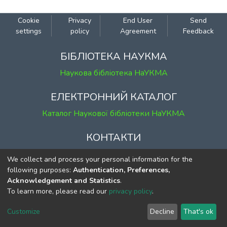
Cookie
Privacy
End User
Send
settings
policy
Agreement
Feedback
БІБЛІОТЕКА НАУКМА
Наукова бібліотека НаУКМА
ЕЛЕКТРОННИЙ КАТАЛОГ
Каталог Наукової бібліотеки НаУКМА
КОНТАКТИ
м. Київ, вул. Григорія Сковороди, 2
We collect and process your personal information for the
к. 1, к. 120
following purposes:
Authentication, Preferences,
Acknowledgement and Statistics
.
тел.
(044) 463-69-31
To learn more, please read our
privacy policy
.
ekmair@ukma.edu.ua
Customize
Decline
That's ok