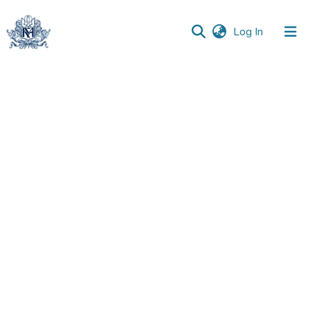
(current)
Log In
Communities
&
Collections
All of DSpace
Statistics