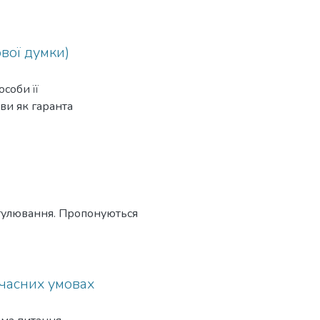
ової думки)
особи її
ви як гаранта
егу­лювання. Пропонуються
часних умовах