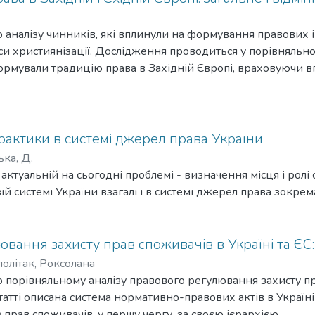
бмеження інформаційного права з метою захисту імунітетн
законом, чи має воно законну мету та чи є воно необхідн
 аналізу чинників, які вплинули на формування правових і
аси християнізації. Дослідження проводиться у порівняльно
ормували традицію права в Західній Європі, враховуючи в
 Візантії.
рактики в системі джерел права України
ка, Д.
актуальній на сьогодні проблемі - визначення місця і ролі 
й системі України взагалі і в системі джерел права зокрем
вання захисту прав споживачів в Україні та ЄС
олітак, Роксолана
 порівняльному аналізу правового регулювання захисту п
 статті описана система нормативно-правових актів в Україні 
 прав споживачів, у першу чергу, за своєю ієрархією.