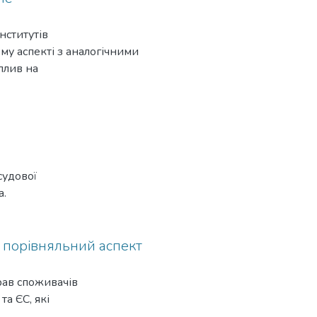
их
им у демократичному
нститутів
му аспекті з ана­логічними
плив на
судової
а.
: порівняльний аспект
рав споживачів
та ЄС, які