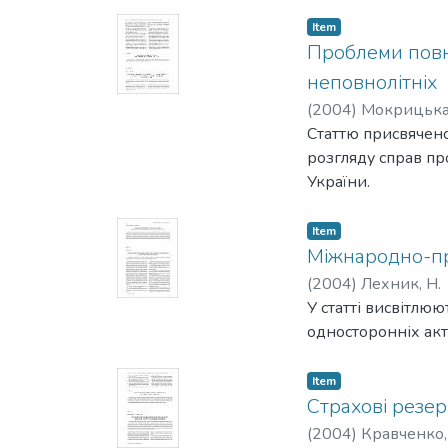
Item
Проблеми повно
неповнолітніх
(
2004
)
Мокрицька,
Статтю присвячено
розгляду справ пр
України.
Item
Міжнародно-пр
(
2004
)
Лехник, Н.
У статті висвітлю
односторонніх акт
Item
Страхові резерв
(
2004
)
Кравченко,