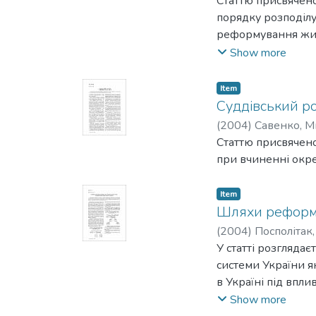
Статтю присвячен
порядку розподілу
реформування житл
громадянам і форм
Show more
виключно громадян
Item
Суддівський ро
(
2004
)
Савенко, М
Статтю присвячено
при вчиненні окре
Item
Шляхи реформу
(
2004
)
Посполітак
У статті розгляда
системи України я
в Україні під впл
хуванням особлив
Show more