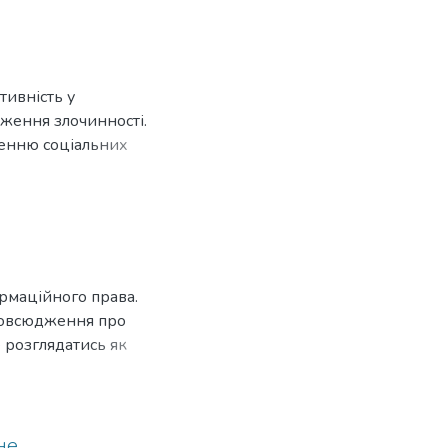
тивність у
иження злочинності.
ленню соціальних
авового впливу на
рмаційного права.
зповсюдження про
 розглядатись як
и, імунітету
тних справах у кож­ному
о втру­чання, тобто
не