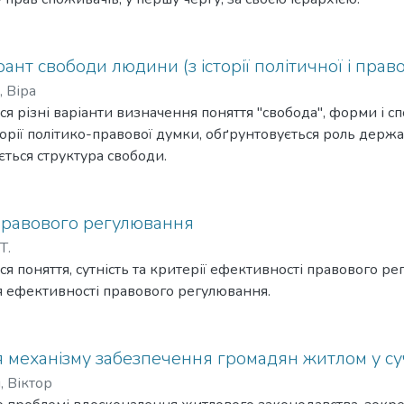
ант свободи людини (з історії політичної і прав
 Віра
ься різні варіанти визначення поняття "свобода", форми і сп
торії політико-правової думки, обґрунтовується роль держа
ється структура свободи.
правового регулювання
Т.
ься поняття, сутність та критерії ефективності правового р
 ефективності правового регулювання.
 механізму забезпечення громадян житлом у су
, Віктор