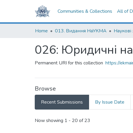
Communities & Collections
All of 
Home
013. Видання НаУКМА
Наукові
026: Юридичні н
Permanent URI for this collection
https://ekm
Browse
Recent Submissions
By Issue Date
Recent Submissions
Now showing
1 - 20 of 23