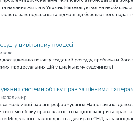
о проблемі вдосконалення житлового законодавства, зокр
 та надання житла в Україні. Наголошується на необхідно
ового законодавства та відмові від безоплатного наданн
уванні ринкових засад у житловій сфері. Безоплатно жит
ам, які потребують соціального захисту.
зсуд у цивільному процесі
икола
 дослідженню поняття «судовий розсуд», проблемам його 
мих процесуальних дій у цивільному судочинстві.
вання системи обліку прав за цінними паперам
, Володимир
ється можливий варіант реформування Національної депоз
к системи обліку права власності на цінні папери та прав 
ивом Модельного законодавства для країн СНД та законодавс
остей українського фондового ринку.