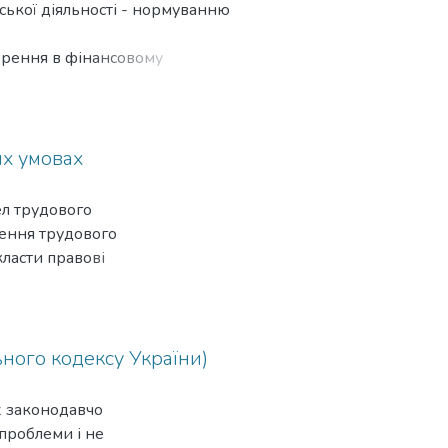
ької діяль­ності - нормуванню
орення в фінансовому
Розглянуто
ді судових спорів та
правовідносини
их умовах
л трудового
лення трудового
класти правові
ьного кодексу України)
х законодавчо
 проблеми і не