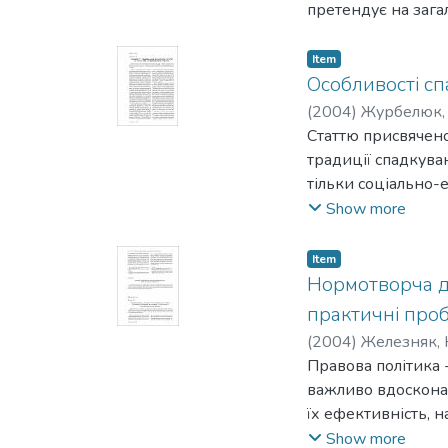
претендує на зага
Item
Особливості сп
(
2004
)
Журбелюк, 
Статтю присвячено
традиції спадкува
тільки соціально-
культури.
Show more
Item
Нормотворча ді
практичні про
(
2004
)
Железняк, 
Правова політика 
важливо вдоскона
їх ефективність, н
за все нормотворчо
Show more