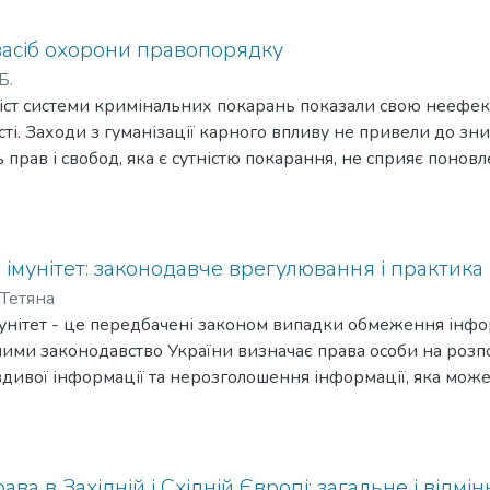
засіб охорони правопорядку
Б.
міст системи кримінальних покарань показали свою неефек
сті. Заходи з гуманізації карного впливу не привели до зн
прав і свобод, яка є сутністю покарання, не сприяє понов
них. Необхідно переосмислити можливості кримінально-пр
них і змінити форми та спрямованість такого впливу.
імунітет: законодавче врегулювання і практика
Тетяна
унітет - це передбачені законом випадки обмеження інфо
тними законодавство України визначає права особи на ро
дивої інформації та нерозголошення інформації, яка може
ватне та/або сімейне життя.
 пріоритетності захисту інформаційного права або, навпак
етенції судів, які задля уникнення помилок у таких деліка
ку мають з'ясовувати необхідність і доцільність державног
а в Західній і Східній Європі: загальне і відмін