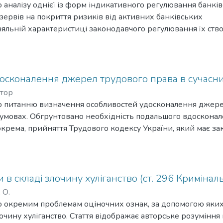
 аналізу однієї із форм індикативного регулювання банківс
зервів на покриття ризиків від активних банківських
няльній характеристиці законодавчого регулювання їх ств
ліку і впливу їх формування на платоспроможність банків. 
ання податкового та банківського законодавства при розгля
ність законодавчого вдосконалення норм, які регулюють 
я та використання страхових резервів.
досконалення джерел трудового права в сучасн
ктор
о питанню визначення особливостей удосконалення джере
 умовах. Обгрунтовано необхідність подальшого вдоскона
зокрема, прийняття Трудового кодексу України, який має за
авового регулювання ринкових трудових відносин.
и в складі злочину хуліганство (ст. 296 Кримінал
 О.
о окремим проблемам оціночних ознак, за допомогою яки
очину хуліганство. Стаття відображає авторське розуміння