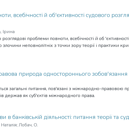
ти, всебічності й об'єктивності судового розгл
 Ірина
 розглядові проблеми повноти, всебічності й об 'єктивност
о злочини неповнолітніх з точки зору теорії і практики кр
авова природа одностороннього зобов'язання
ються загальні питання, пов'язані з міжнародно-правовою 
ів держав як суб'єктів міжнародного права.
и в банківській діяльності: питання теорії та с
 Наталія
;
Лобач, О.