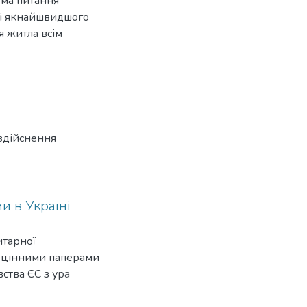
ема питання
сті якнайшвидшого
я житла всім
ло має надаватися
здійснення
и в Україні
итарної
за цінними паперами
тва ЄС з ура­