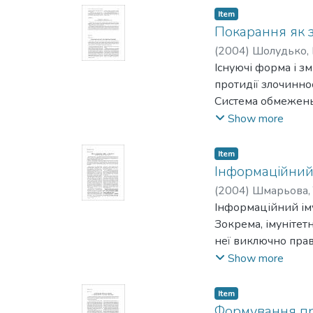
Item
Покарання як 
(
2004
)
Шолудько, 
Існуючі форма і з
протидії злочинно
Система обмежень 
зв 'язків засудже
Show more
поведінку засудже
Item
Інформаційний 
(
2004
)
Шмарьова, 
Інформаційний ім
Зокрема, імуніте
неї виключно прав
втручання в її при
Show more
Вирішення питання
віднесено до комп
Item
конкретному випад
Формування прав