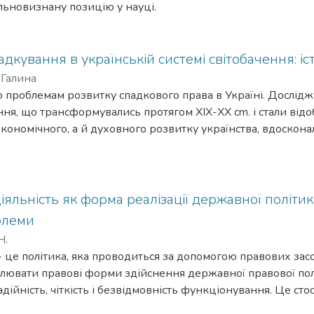
льновизнану позицію у науці.
адкування в українській системі світобачення: і
Галина
 проблемам розвитку спадкового права в Україні. Дослід
ння, що трансформувались протягом ХІХ-ХХ cm. і стали ві
економічного, а й духовного розвитку українства, вдоскон
яльність як форма реалізації державної політик
блеми
Н.
- це політика, яка проводиться за допомогою правових зас
лювати правові форми здійснення державної правової пол
адійність, чіткість і безвідмовність функціонування. Це ст
ї діяльності.