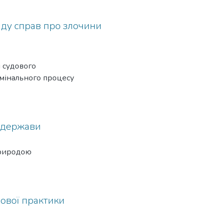
яду справ про злочини
і судового
имінального процесу
 держави
природою
удової практики