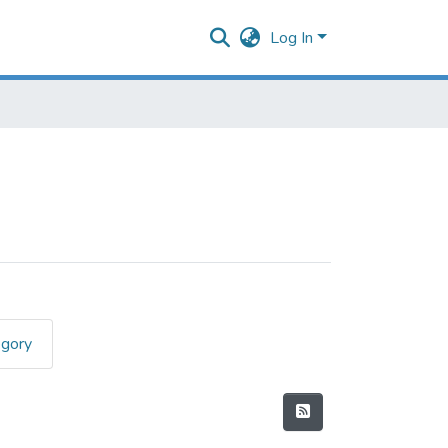
Log In
egory