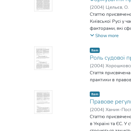
з'ясовувати, чи о
(
2004
)
Цельєв, О.
прав передбачено 
Статтю присвячено
суспільстві.
Київської Русі у ч
факторами, які сф
цей процес Риму та
Show more
Item
Роль судової п
(
2004
)
Хорошковсь
Стаття присвячена 
практики в правові
Item
Правове регулю
(
2004
)
Ханик-Посп
Статтю присвячено
в Україні та ЄС. У
стосуються захисту