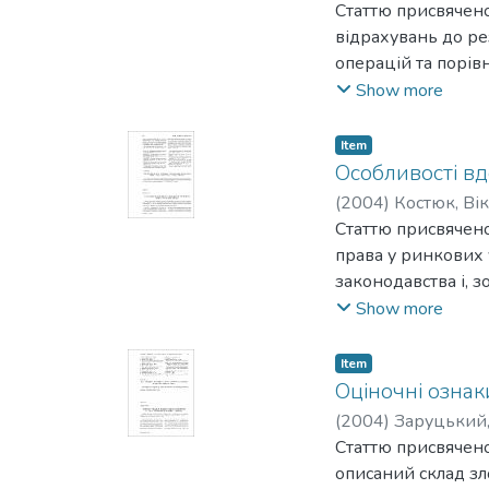
Статтю присвячено
відрахувань до ре
операцій та порів
та податковому об
Show more
практику застосув
зазначено необхід
Item
в сфері формуванн
Особливості в
(
2004
)
Костюк, Ві
Статтю присвячен
права у ринкових
законодавства і, 
підвалини для пр
Show more
Item
Оціночні ознак
(
2004
)
Заруцький,
Статтю присвячен
описаний склад зл