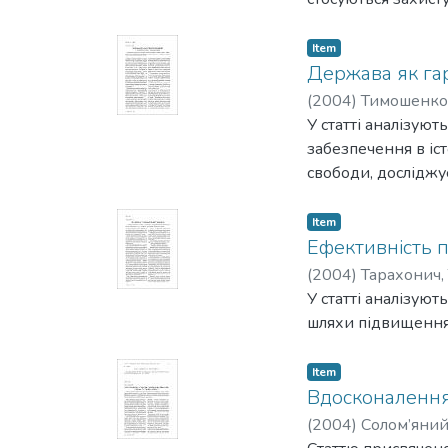
Item
Держава як гар
(
2004
)
Тимошенко,
У статті аналізуют
забезпечення в іс
свободи, досліджу
Item
Ефективність 
(
2004
)
Тарахонич, 
У статті аналізуют
шляхи підвищення
Item
Вдосконалення
(
2004
)
Солом’яний