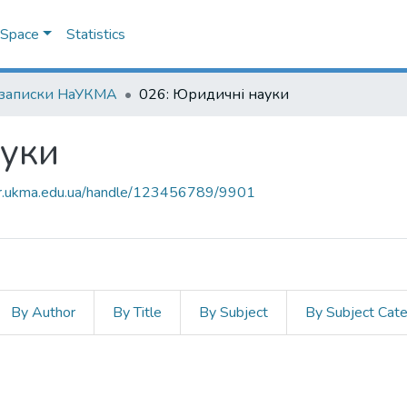
DSpace
Statistics
 записки НаУКМА
026: Юридичні науки
ауки
air.ukma.edu.ua/handle/123456789/9901
By Author
By Title
By Subject
By Subject Cat