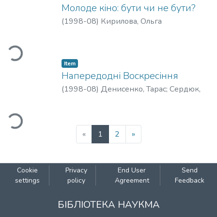
Молоде кіно: бути чи не бути?
(
1998-08
)
Кирилова, Ольга
Loading...
Item
Напередодні Воскресіння
(
1998-08
)
Денисенко, Тарас
;
Сердюк,
Лесь
;
Вержбицький, Богдан
;
Іллєнко,
Loading...
Юрій
;
Іллєнко, Михайло
;
Цаплієнко,
Андрій
;
Дончик, Андрій
;
Тихий,
(current)
«
1
2
»
Володимир
;
Кувівчак, Галина
;
Маслобойщиков, Сергій
;
Єрьоміна,
Олена
;
Попов, Ярослав
;
Хребтова,
Олександра
;
Наталушко, Сергій
;
Cookie
Privacy
End User
Send
settings
policy
Agreement
Feedback
Максименко, Андрій
;
Мельникова,
Вікторія
;
Кондратцова, Катерина
;
БІБЛІОТЕКА НАУКМА
Пілунський, В'ячеслав
;
Мельниченко,