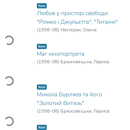
Item
Любов у просторі свободи.
"Ромео і Джульєтта", "Титанік"
Loading...
(
1998-08
)
Нестерак, Олена
Item
Маг кінопортрета
(
1998-08
)
Брюховецька, Лариса
Loading...
Item
Микола Бурляєв та його
"Золотий Витязь"
Loading...
(
1998-08
)
Брюховецька, Лариса
;
Бурляєв, Микола
Item