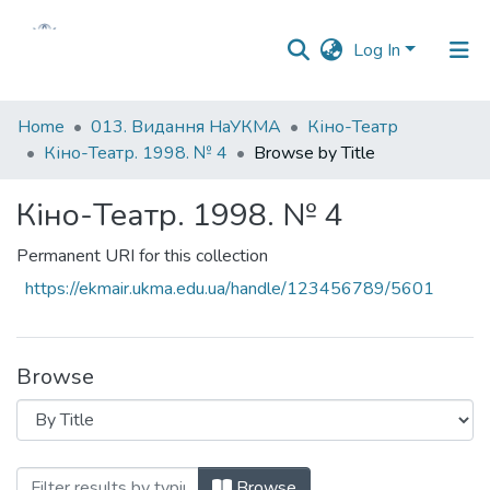
Log In
Communities
Home
013. Видання НаУКМА
Кіно-Театр
&
Кіно-Театр. 1998. № 4
Browse by Title
Collections
Кіно-Театр. 1998. № 4
All of DSpace
Permanent URI for this collection
https://ekmair.ukma.edu.ua/handle/123456789/5601
Browse
Browsing Кіно-Театр. 1998. № 4 by Titl
Browse