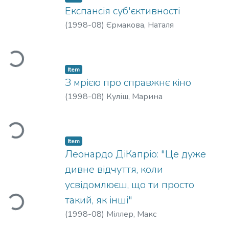
Експансія суб'єктивності
(
1998-08
)
Єрмакова, Наталя
Loading...
Item
З мрією про справжнє кіно
(
1998-08
)
Куліш, Марина
Loading...
Item
Леонардо ДіКапріо: "Це дуже
дивне відчуття, коли
Loading...
усвідомлюєш, що ти просто
такий, як інші"
(
1998-08
)
Міллер, Макс