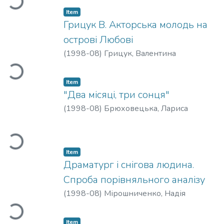
Item
Грицук В. Акторська молодь на
острові Любові
Loading...
(
1998-08
)
Грицук, Валентина
Item
"Два місяці, три сонця"
(
1998-08
)
Брюховецька, Лариса
Loading...
Item
Драматург і снігова людина.
Спроба порівняльного аналізу
Loading...
(
1998-08
)
Мірошниченко, Надія
Item