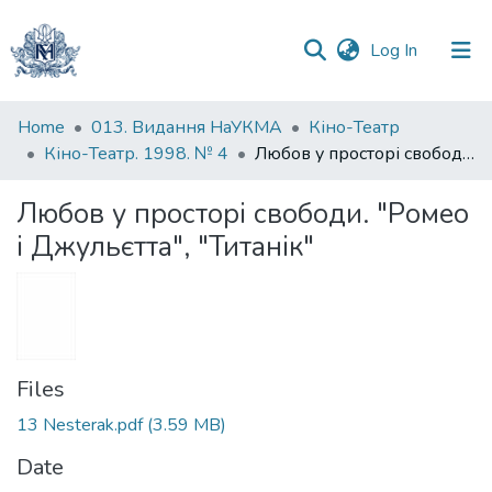
(current)
Log In
Communities
Home
013. Видання НаУКМА
Кіно-Театр
&
Кіно-Театр. 1998. № 4
Любов у просторі свободи. "Ромео і Джульєтта", "Титанік"
Collections
Любов у просторі свободи. "Ромео
All of DSpace
і Джульєтта", "Титанік"
Statistics
Files
13 Nesterak.pdf
(3.59 MB)
Date