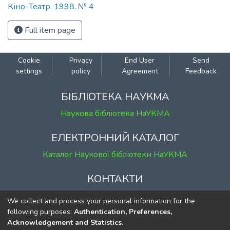
Кіно-Театр. 1998. № 4
Full item page
Cookie
Privacy
End User
Send
settings
policy
Agreement
Feedback
БІБЛІОТЕКА НАУКМА
Наукова бібліотека НаУКМА
ЕЛЕКТРОННИЙ КАТАЛОГ
Каталог Наукової бібліотеки НаУКМА
КОНТАКТИ
м. Київ, вул. Григорія Сковороди, 2
We collect and process your personal information for the
к. 1, к. 120
following purposes:
Authentication, Preferences,
Acknowledgement and Statistics
.
тел.
(044) 463-69-31