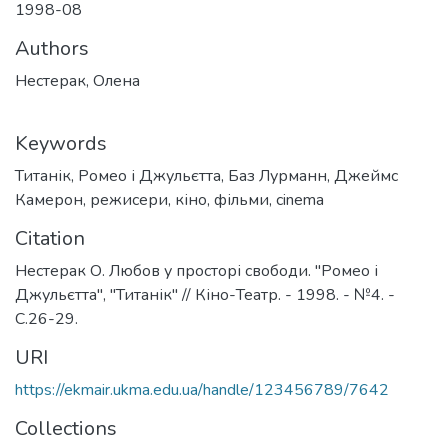
1998-08
Authors
Нестерак, Олена
Keywords
Титанік
,
Ромео і Джульєтта
,
Баз Лурманн
,
Джеймс
Камерон
,
режисери
,
кіно
,
фільми
,
cinema
Citation
Нестерак О. Любов у просторі свободи. "Ромео і
Джульєтта", "Титанік" // Кіно-Театр. - 1998. - №4. -
С.26-29.
URI
https://ekmair.ukma.edu.ua/handle/123456789/7642
Collections