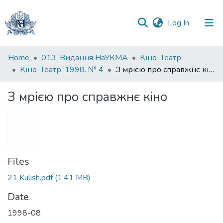
(current)
Log In
Communities
Home
013. Видання НаУКМА
Кіно-Театр
&
Кіно-Театр. 1998. № 4
З мрією про справжнє кіно
Collections
З мрією про справжнє кіно
All of DSpace
Statistics
Files
21 Kulish.pdf
(1.41 MB)
Date
1998-08