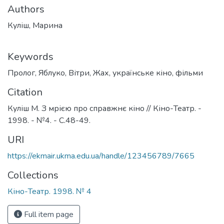
Authors
Куліш, Марина
Keywords
Пролог
,
Яблуко
,
Вітри
,
Жах
,
українське кіно
,
фільми
Citation
Куліш М. З мрією про справжнє кіно // Кіно-Театр. -
1998. - №4. - С.48-49.
URI
https://ekmair.ukma.edu.ua/handle/123456789/7665
Collections
Кіно-Театр. 1998. № 4
Full item page