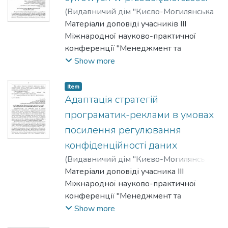
(
Видавничий дім "Києво-Могилянська
академія"
Матеріали доповіді учасників III
,
2025
)
Radinsky, S.
;
Radińska, S.
Міжнародної науково-практичної
конференції "Менеджмент та
маркетинг як фактори розвитку
Show more
бізнесу", 23-24 квітня 2025 р.
Item
Адаптація стратегій
програматик-реклами в умовах
посилення регулювання
конфіденційності даних
(
Видавничий дім "Києво-Могилянська
академія"
Матеріали доповіді учасника III
,
2025
)
Стегній, Кирило
;
Боднар, Ольга
Міжнародної науково-практичної
конференції "Менеджмент та
маркетинг як фактори розвитку
Show more
бізнесу", 23-24 квітня 2025 р.