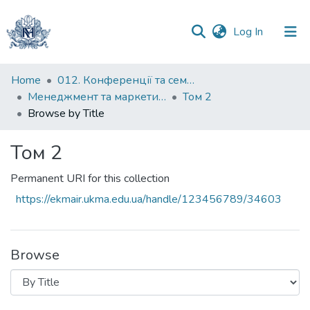
(current)
Log In
Communities
Home
012. Конференції та семінари НаУКМА
&
Менеджмент та маркетинг як фактори розвитку бізнесу : матеріали III Міжнародної науково-практичної конференції 23-24 квітня 2025 р.
Том 2
Collections
Browse by Title
All of DSpace
Том 2
Permanent URI for this collection
https://ekmair.ukma.edu.ua/handle/123456789/34603
Browse