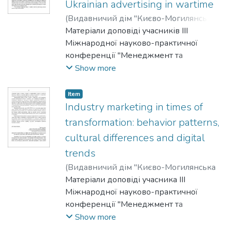
Ukrainian advertising in wartime
(
Видавничий дім "Києво-Могилянська
академія"
Матеріали доповіді учасників III
,
2025
)
Kochkina, Nataliia
;
Katsiuba, Sofiia
Міжнародної науково-практичної
конференції "Менеджмент та
маркетинг як фактори розвитку
Show more
бізнесу", 23-24 квітня 2025 р.
Item
Industry marketing in times of
transformation: behavior patterns,
cultural differences and digital
trends
(
Видавничий дім "Києво-Могилянська
академія"
Матеріали доповіді учасника III
,
2025
)
Kuzmak, Oleh
Міжнародної науково-практичної
конференції "Менеджмент та
маркетинг як фактори розвитку
Show more
бізнесу", 23-24 квітня 2025 р.