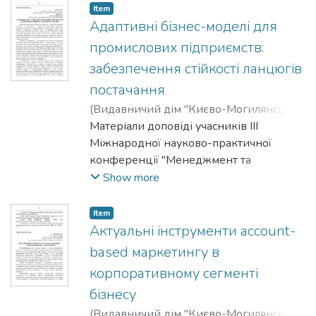
Item
Адаптивні бізнес-моделі для
промислових підприємств:
забезпечення стійкості ланцюгів
постачання
(
Видавничий дім "Києво-Могилянська
академія"
Матеріали доповіді учасників III
,
2025
)
Коверга, Сергій
;
Дрига, О.
Міжнародної науково-практичної
конференції "Менеджмент та
маркетинг як фактори розвитку
Show more
бізнесу", 23-24 квітня 2025 р.
Item
Актуальні інструменти account-
based маркетингу в
корпоративному сегменті
бізнесу
(
Видавничий дім "Києво-Могилянська