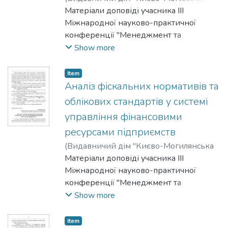
академія"
Матеріали доповіді учасника III
,
2025
)
Прокопець, Іван
;
Могилова, Марина
Міжнародної науково-практичної
конференції "Менеджмент та
маркетинг як фактори розвитку
Show more
бізнесу", 23-24 квітня 2025 р.
Item
Аналіз фіскальних нормативів та
облікових стандартів у системі
управління фінансовими
ресурсами підприємств
(
Видавничий дім "Києво-Могилянська
академія"
Матеріали доповіді учасника III
,
2025
)
Каневський, С.
Міжнародної науково-практичної
конференції "Менеджмент та
маркетинг як фактори розвитку
Show more
бізнесу", 23-24 квітня 2025 р.
Item