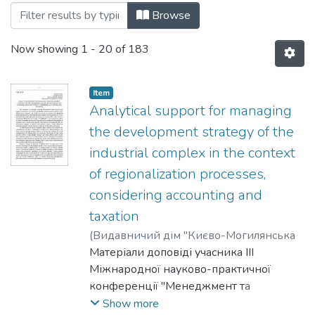
Browsing Том 2 by Title
Browse
Now showing
1 - 20 of 183
Item
Analytical support for managing
the development strategy of the
industrial complex in the context
of regionalization processes,
considering accounting and
taxation
(
Видавничий дім "Києво-Могилянська
академія"
Матеріали доповіді учасника III
,
2025
)
Dudnyk, Victor
Міжнародної науково-практичної
конференції "Менеджмент та
маркетинг як фактори розвитку
Show more