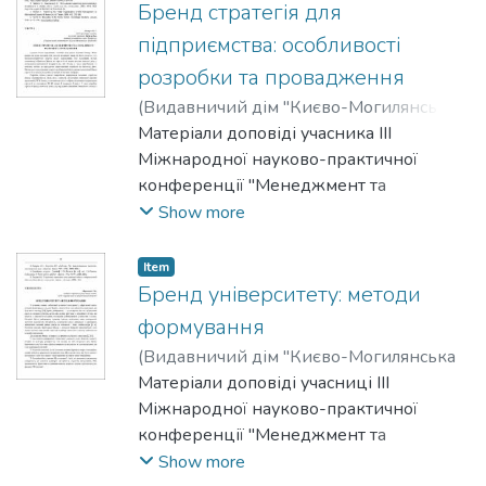
Бренд стратегія для
підприємства: особливості
розробки та провадження
(
Видавничий дім "Києво-Могилянська
академія"
Матеріали доповіді учасника III
,
2025
)
Джигун Назар
;
Курило, Людмила
Міжнародної науково-практичної
конференції "Менеджмент та
маркетинг як фактори розвитку
Show more
бізнесу", 23-24 квітня 2025 р.
Item
Бренд університету: методи
формування
(
Видавничий дім "Києво-Могилянська
академія"
Матеріали доповіді учасниці III
,
2025
)
Мирошник, Тетяна
Міжнародної науково-практичної
конференції "Менеджмент та
маркетинг як фактори розвитку
Show more