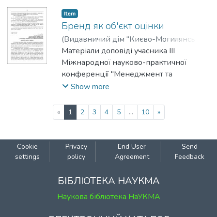
бізнесу", 23-24 квітня 2025 р.
Item
Бренд як об'єкт оцінки
(
Видавничий дім "Києво-Могилянська
академія"
Матеріали доповіді учасника III
,
2025
)
П'явка, Назарій
;
Могилова, Марина
Міжнародної науково-практичної
конференції "Менеджмент та
маркетинг як фактори розвитку
Show more
бізнесу", 23-24 квітня 2025 р.
(current)
«
1
2
3
4
5
...
10
»
Cookie
Privacy
End User
Send
settings
policy
Agreement
Feedback
БІБЛІОТЕКА НАУКМА
Наукова бібліотека НаУКМА