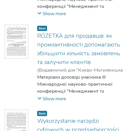
конференції "Менеджмент та
маркетинг як фактори розвитку
Show more
бізнесу", 23-24 квітня 2025 р.
Item
ROZETKA для продавців: як
промоактивності допомагають
збільшити кількість замовлень
та залучити клієнтів
(
Видавничий дім "Києво-Могилянська
академія"
Матеріали доповіді учасника III
,
2025
)
Савенко, Микола
Міжнародної науково-практичної
конференції "Менеджмент та
маркетинг як фактори розвитку
Show more
бізнесу", 23-24 квітня 2025 р.
Item
Wykorzystanie narzędzi
cyfrowych w przedsiębiorczości