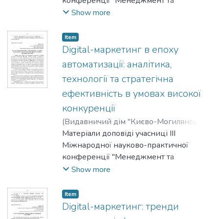
конференції "Менеджмент та
маркетинг як фактори розвитку
Show more
бізнесу", 23-24 квітня 2025 р.
Item
Digital-маркетинг в епоху
автоматизації: аналітика,
технології та стратегічна
ефективність в умовах високої
конкуренції
(
Видавничий дім "Києво-Могилянська
академія"
Матеріали доповіді учасниці III
,
2025
)
Шевчук, Анастасія
;
Волошин, Андрій
Міжнародної науково-практичної
конференції "Менеджмент та
маркетинг як фактори розвитку
Show more
бізнесу", 23-24 квітня 2025 р.
Item
Digital-маркетинг: тренди