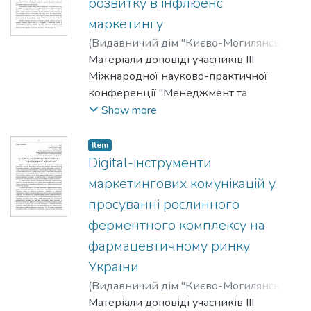
розвитку в інфлюенс
маркетингу
(
Видавничий дім "Києво-Могилянська
академія"
Матеріали доповіді учасників III
,
2025
)
Демчук, Зоя
;
Синельник, Вікторія
Міжнародної науково-практичної
конференції "Менеджмент та
маркетинг як фактори розвитку
Show more
бізнесу", 23-24 квітня 2025 р.
Item
Digital-інструменти
маркетингових комунікацій у
просуванні рослинного
ферментного комплексу на
фармацевтичному ринку
України
(
Видавничий дім "Києво-Могилянська
академія"
Матеріали доповіді учасників III
,
2025
)
Ольховський, В.
;