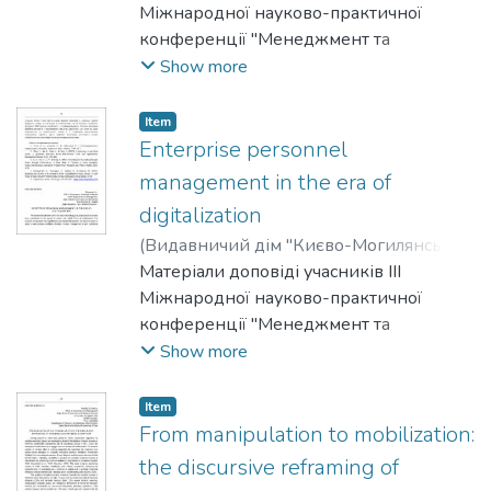
Ольховська, А.
Міжнародної науково-практичної
конференції "Менеджмент та
маркетинг як фактори розвитку
Show more
бізнесу", 23-24 квітня 2025 р.
Item
Enterprise personnel
management in the era of
digitalization
(
Видавничий дім "Києво-Могилянська
академія"
Матеріали доповіді учасників III
,
2025
)
Biliavska, Yuliia
;
Horodnycha, D.
Міжнародної науково-практичної
конференції "Менеджмент та
маркетинг як фактори розвитку
Show more
бізнесу", 23-24 квітня 2025 р.
Item
From manipulation to mobilization:
the discursive reframing of