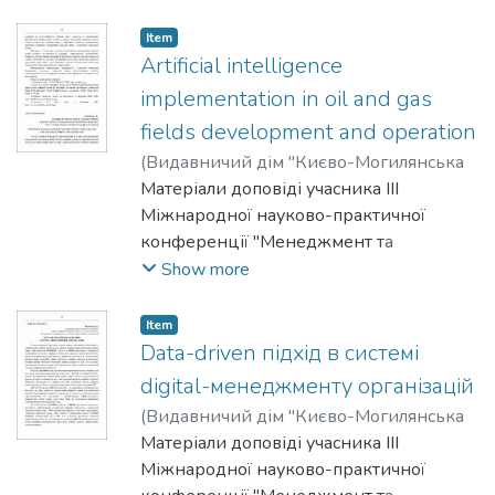
бізнесу", 23-24 квітня 2025 р.
Item
Artificial intelligence
implementation in oil and gas
fields development and operation
(
Видавничий дім "Києво-Могилянська
академія"
Матеріали доповіді учасника III
,
2025
)
Kochkodan, V.
Міжнародної науково-практичної
конференції "Менеджмент та
маркетинг як фактори розвитку
Show more
бізнесу", 23-24 квітня 2025 р.
Item
Data-driven підхід в системі
digital-менеджменту організацій
(
Видавничий дім "Києво-Могилянська
академія"
Матеріали доповіді учасника III
,
2025
)
Волобоєв, Володимир
Міжнародної науково-практичної