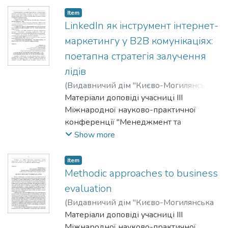
Item
LinkedIn як інструмент інтернет-
маркетингу у B2B комунікаціях:
поетапна стратегія залучення
лідів
(
Видавничий дім "Києво-Могилянська
академія"
Матеріали доповіді учасниці III
,
2025
)
Денисенко, Злата
;
Могилова, Марина
Міжнародної науково-практичної
конференції "Менеджмент та
маркетинг як фактори розвитку
Show more
бізнесу", 23-24 квітня 2025 р.
Item
Methodic approaches to business
evaluation
(
Видавничий дім "Києво-Могилянська
академія"
Матеріали доповіді учасниці III
,
2025
)
Prokopishyna, O.
Міжнародної науково-практичної