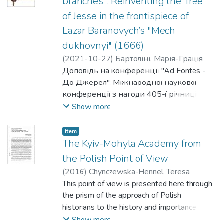
branches". Reinventing the Tree
Cave Monastery’s typography, the
of Jesse in the frontispiece of
“Типография Киево-Печерской Лавры.
Lazar Baranovych’s "Mech
Исторический очерк, 1606-1616-1916
гг.” (Киев, 1916), and the “Матеріали
dukhovnyi" (1666)
для історії книжної справи в XVI-XVIII
(
2021-10-27
)
Бартоліні, Марія-Грація
вв.” (Reprint Köln 1982; in actual
Доповідь на конференції "Ad Fontes -
fact printed in 1918 as “Приложения” to
До Джерел": Міжнародної наукової
the former volume), which contain
конференції з нагоди 405-ї річниці
a considerable number of forewords to the
заснування Києво-Могилянської
Show more
books edited in the Mohylian printing house.
академії (Секція 7).
Item
Бартоліні М-Ґ. If the root be holy so are
The Kyiv-Mohyla Academy from
the branches. Reinventing the Tree of Jesse
the Polish Point of View
in the frontispiece of Lazar Baranovych's
(
2016
)
Chynczewska-Hennel, Teresa
"Mech dukhovnyi" (1666) [електронний
This point of view is presented here through
ресурс] / Марія-Ґрація Бартоліні // "Ad
the prism of the approach of Polish
Fontes - До Джерел": Міжнародна
historians to the history and importance of
наукова конференція з нагоди 405-ї
the Academy. There is no doubt that
Show more