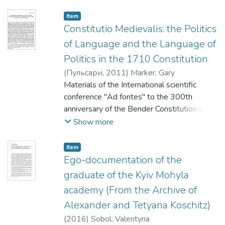
програма / Національний університет
"Києво-Могилянська академія". - [Київ :
Item
НаУКМА, 2021]. - 16 с.
Constitutio Medievalis: the Politics
of Language and the Language of
Politics in the 1710 Constitution
(
Пульсари
,
2011
)
Marker, Gary
Materials of the International scientific
conference "Ad fontes" to the 300th
anniversary of the Bender Constitution of
1710, Kiev, NaUKMA, from 14-16 October.
Show more
2010
Item
Ego-documentation of the
graduate of the Kyiv Mohyla
academy (From the Archive of
Alexander and Tetyana Koschitz)
(
2016
)
Sobol, Valentyna