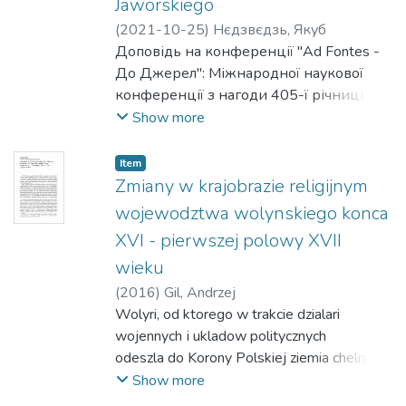
Jaworskiego
ресурс] / Джованна Броджі Беркофф //
"Ad Fontes - До Джерел": Міжнародна
(
2021-10-25
)
Нєдзвєдзь, Якуб
наукова конференція з нагоди 405-ї
Доповідь на конференції "Ad Fontes -
річниці заснування Києво-
До Джерел": Міжнародної наукової
Могилянської академії / Національний
конференції з нагоди 405-ї річниці
університет "Києво-Могилянська
заснування Києво-Могилянської
Show more
академія". - Електронні дані. - Режим
академії
доступу: https://youtu.be/U3as69O9Tbo. -
(Секція 2).
Item
Назва з екрану. – Дата публікації:
Нєдзвєдзь Я. Ukraiński encyklopedyzm w
Zmiany w krajobrazie religijnym
25.10.2021. – Дата перегляду:
XVII wieku: twórczość Łazarza Baranowicza i
wojewodztwa wolynskiego konca
28.12.2021.
Stefana Jaworskiego [електронний
XVI - pierwszej polowy XVII
ресурс] / Якуб Нєдзвєдзь // "Ad Fontes -
wieku
До Джерел": Міжнародна наукова
конференція з нагоди 405-ї річниці
(
2016
)
Gil, Andrzej
заснування Києво-Могилянської
Wolyri, od ktorego w trakcie dzialari
академії / Національний університет
wojennych і ukladow politycznych
"Києво-Могилянська академія". -
odeszla do Korony Polskiej ziemia chelmska
Електронні дані. - Режим доступу:
(z Chelmem, Krasnymstawem,
Show more
https://youtu.be/ORuh3pxP_PU. - Назва з
Ratnem і Wietlami), a do Mazowsza ziemia