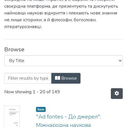
своєрідна платформа, де презентують та дискутують
найновіші наукові відкриття і плекають нове знання
не лише історики, а й філософи, богослови,
літературознавці.
Browse
Browsing "Ad fontes / До джерел" : ма
Browse
Now showing
1 - 20 of 149
Item
"Ad fontes - До джерел":
Міжнародна наукова