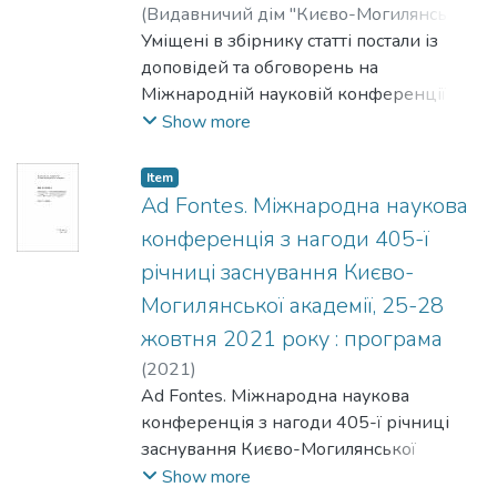
(
Видавничий дім "Києво-Могилянська
академія"
Уміщені в збірнику статті постали із
,
2024
)
Головащенко, Сергій
;
Ткачук, Марина
доповідей та обговорень на
;
Яременко, Максим
;
Ярошенко, Тетяна
Міжнародній науковій конференції з
;
Яковенко, Наталя
нагоди 405-ліття Києво-Могилянської
Show more
академії, що відбулася у жовтні 2021 р.
в НаУКМА. У ній взяли участь близько
Item
50-ти науковців-гуманітаріїв із восьми
Ad Fontes. Міжнародна наукова
країн. Повномасштабне російське
конференція з нагоди 405-ї
вторгнення 24 лютого 2022 р. і воєнні
річниці заснування Києво-
обставини суттєво ускладнили і
Могилянської академії, 25-28
відтермінували підготовку цього
видання. Статті зі збірника присвячено
жовтня 2021 року : програма
різним аспектам минулого Києво-
(
2021
)
Могилянської та Київської духовної
Ad Fontes. Міжнародна наукова
академій і пов’язаним із ними особам і
конференція з нагоди 405-ї річниці
культурним феноменам.
заснування Києво-Могилянської
академії, 25-28 жовтня 2021 року :
Show more