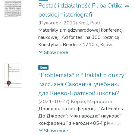
metropolii kijowskiej – na materiale
Postać i działalność Filipa Orlika w
lwowskiego druku "O wychowaniu dzieci" z
polskiej historiografii
1609 r. [електронний ресурс] / Алісія
(
Пульсари
,
2011
)
Kroll, Piotr
Новак // "Ad Fontes - До Джерел":
Materiały z międzynarodowej konferencji
Міжнародна наукова конференція з
naukowej „Ad fontes” na 300. rocznicę
нагоди 405-ї річниці заснування
Konstytucji Bender z 1710 r., Kijów,
Києво-Могилянської академії /
NaUKMA, w dniach 14–16 października.
Show more
Національний університет "Києво-
2010 r
Могилянська академія". - Електронні
Item
дані. - Режим доступу:
"Problemata" и "Traktat о duszy"
https://youtu.be/wkiuTzqcHJI - Назва з
Кассиана Саковича: учебники
екрану. – Дата публікації: 28.10.2021. –
Дата перегляду: 10.01.2022
для Киево-Братской школы?
(
2021-10-27
)
Корзо, Маргарита
Доповідь на конференції "Ad Fontes -
До Джерел": Міжнародної наукової
конференції з нагоди 405-ї річниці
заснування Києво-Могилянської
Show more