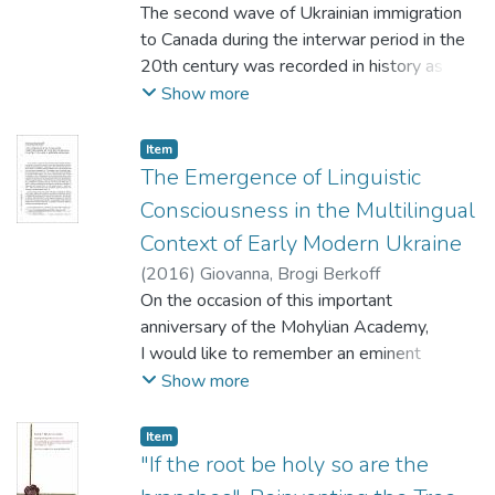
The second wave of Ukrainian immigration
to Canada during the interwar period in the
20th century was recorded in history as a
certain cult and
Show more
memory of the short-lived period of
Ukrainian independence (1918-1920).
Item
One of its most prominent representatives
The Emergence of Linguistic
was Professor Alexander Koschitz
Consciousness in the Multilingual
(1875-1944), a world-famous conductor,
Context of Early Modern Ukraine
composer and ethnologist. He was
(
2016
)
Giovanna, Brogi Berkoff
also one of the most outstanding alumni of
On the occasion of this important
the Kyiv-Mohyla Academy. In his
anniversary of the Mohylian Academy,
hands, as he himself wrote about it, there
I would like to remember an eminent
were "згромаджені всі звуки й знаки
scholar whose fascinating and
Show more
для голосів, які перетоплені в один-
groundbreaking worksfirst appeared in Kyiv
єдиний".
between 1910 and 1918 (with a later
Item
edition in 1924). I am referring tothe first
"If the root be holy so are the
volume of F. I. Titov’s History of the