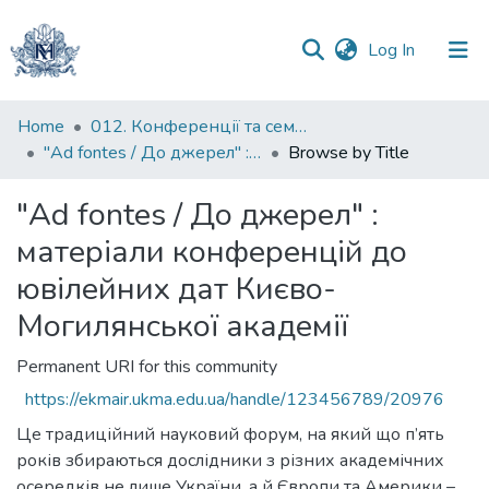
(current)
Log In
Communities
Home
012. Конференції та семінари НаУКМА
&
"Ad fontes / До джерел" : матеріали конференцій до ювілейних дат Києво-Могилянської академії
Browse by Title
Collections
"Ad fontes / До джерел" :
All of DSpace
матеріали конференцій до
ювілейних дат Києво-
Могилянської академії
Permanent URI for this community
https://ekmair.ukma.edu.ua/handle/123456789/20976
Це традиційний науковий форум, на який що п’ять
років збираються дослідники з різних академічних
осередків не лише України, а й Європи та Америки –