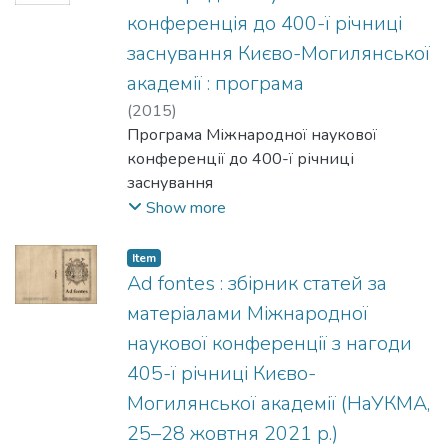
конференція до 400-ї річниці
заснування Києво-Могилянської
академії : програма
(
2015
)
Програма Міжнародної наукової
конференції до 400-ї річниці
заснування
Києво-Могилянської академії "Ad fontes
Show more
- До джерел", що проходила в Києві
12-14 жовтня 2015 року.
Item
Ad fontes : збірник статей за
матеріалами Міжнародної
наукової конференції з нагоди
405-ї річниці Києво-
Могилянської академії (НаУКМА,
25–28 жовтня 2021 р.)