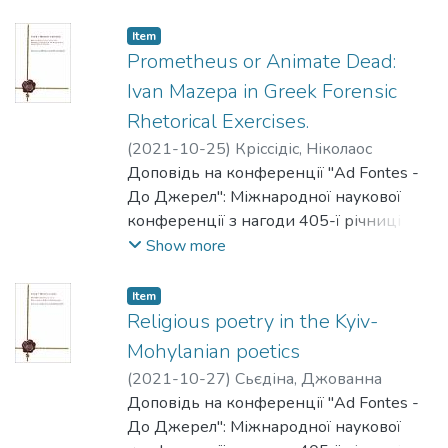
академії" (Секція 5).
Item
Prometheus or Animate Dead:
Корзо М. А. "Problemata" и "Traktat o
Ivan Mazepa in Greek Forensic
duszy" Кассиана Саковича: учебники для
Rhetorical Exercises.
Киево-Братской школы? [електронний
(
2021-10-25
)
Кріссідіс, Ніколаос
ресурс] / Маргарита Корзо // "Ad Fontes
Доповідь на конференції "Ad Fontes -
- До Джерел": Міжнародна наукова
До Джерел": Міжнародної наукової
конференція з нагоди 405-ї річниці
конференції з нагоди 405-ї річниці
заснування Києво-Могилянської
заснування Києво-Могилянської
Show more
академії / Національний університет
академії" (Секція 2).
"Києво-Могилянська академія". -
Електронні дані. - Режим доступу:
Item
Кріссідіс Н. Prometheus or Animate Dead:
Religious poetry in the Kyiv-
https://youtu.be/TJvsXTZAqfg?
Ivan Mazepa in Greek Forensic Rhetorical
list=PLOXkjk0SEyEEqRaaHwvJY0tqo8SD
Mohylanian poetics
Exercises [електронний ресурс] /
ue_89 - Назва з екрану. – Дата
(
2021-10-27
)
Сьєдіна, Джованна
Ніколаос Кріссідіс // "Ad Fontes - До
публікації: 27.10.2021. – Дата
Доповідь на конференції "Ad Fontes -
Джерел": Міжнародна наукова
перегляду: 29.12.2021.
До Джерел": Міжнародної наукової
конференція з нагоди 405-ї річниці