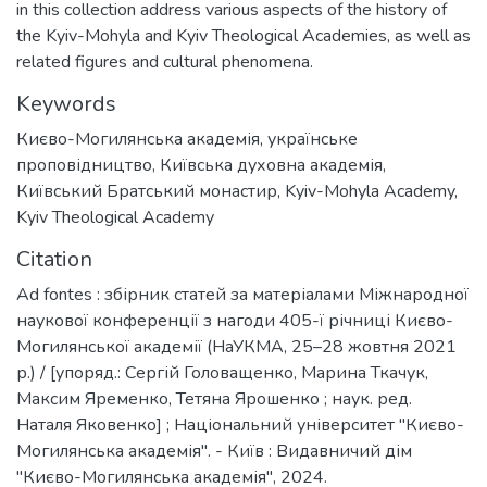
in this collection address various aspects of the history of
the Kyiv-Mohyla and Kyiv Theological Academies, as well as
related figures and cultural phenomena.
Keywords
Києво-Могилянська академія
,
українське
проповідництво
,
Київська духовна академія
,
Київський Братський монастир
,
Kyiv-Mohyla Academy
,
Kyiv Theological Academy
Citation
Ad fontes : збірник статей за матеріалами Міжнародної
наукової конференції з нагоди 405-ї річниці Києво-
Могилянської академії (НаУКМА, 25–28 жовтня 2021
р.) / [упоряд.: Сергій Головащенко, Марина Ткачук,
Максим Яременко, Тетяна Ярошенко ; наук. ред.
Наталя Яковенко] ; Національний університет "Києво-
Могилянська академія". - Київ : Видавничий дім
"Києво-Могилянська академія", 2024.