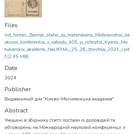
Files
Ad_fontes_Zbirnyk_statei_za_materialamy_Mizhnarodnoi_na
ukovoi_konferentsii_z_nahody_405_yi_richnytsi_Kyievo_Mo
hylianskoi_akademii_NaUKMA,_25_28_zhovtnia_2021_r.pd
f
(2.45 MB)
Date
2024
Publisher
Видавничий дім "Києво-Могилянська академія"
Abstract
Уміщені в збірнику статті постали із доповідей та
обговорень на Міжнародній науковій конференції з