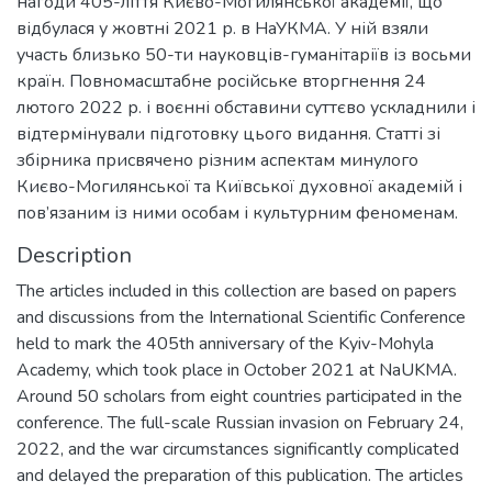
нагоди 405-ліття Києво-Могилянської академії, що
відбулася у жовтні 2021 р. в НаУКМА. У ній взяли
участь близько 50-ти науковців-гуманітаріїв із восьми
країн. Повномасштабне російське вторгнення 24
лютого 2022 р. і воєнні обставини суттєво ускладнили і
відтермінували підготовку цього видання. Статті зі
збірника присвячено різним аспектам минулого
Києво-Могилянської та Київської духовної академій і
пов’язаним із ними особам і культурним феноменам.
Description
The articles included in this collection are based on papers
and discussions from the International Scientific Conference
held to mark the 405th anniversary of the Kyiv-Mohyla
Academy, which took place in October 2021 at NaUKMA.
Around 50 scholars from eight countries participated in the
conference. The full-scale Russian invasion on February 24,
2022, and the war circumstances significantly complicated
and delayed the preparation of this publication. The articles