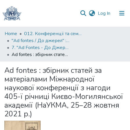
(current)
Log In
Communities
Home
012. Конференції та семінари НаУКМА
&
"Ad fontes / До джерел" : матеріали конференцій до ювілейних дат Києво-Могилянської академії
Collections
7. "Ad Fontes - До Джерел": Міжнародна наукова конференція з нагоди 405-ї річниці заснування Києво-Могилянської академії
Ad fontes : збірник статей за матеріалами Міжнародної наукової конференції з нагоди 405-ї річниці Києво-Могилянської академії (НаУКМА, 25–28 жовтня 2021 р.)
All of DSpace
Ad fontes : збірник статей за
Statistics
матеріалами Міжнародної
наукової конференції з нагоди
405-ї річниці Києво-Могилянської
академії (НаУКМА, 25–28 жовтня
2021 р.)