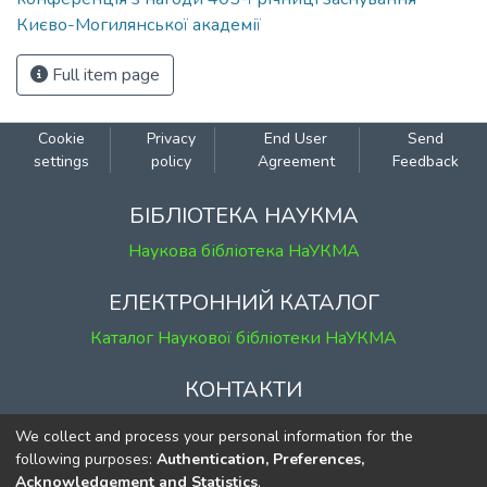
Києво-Могилянської академії
Full item page
Cookie
Privacy
End User
Send
settings
policy
Agreement
Feedback
БІБЛІОТЕКА НАУКМА
Наукова бібліотека НаУКМА
ЕЛЕКТРОННИЙ КАТАЛОГ
Каталог Наукової бібліотеки НаУКМА
КОНТАКТИ
м. Київ, вул. Григорія Сковороди, 2
We collect and process your personal information for the
к. 1, к. 120
following purposes:
Authentication, Preferences,
Acknowledgement and Statistics
.
тел.
(044) 463-69-31