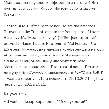
Міжнародної наукової конференції з нагоди 405-ї
річниці заснування Києво-Могилянської академії
(Секція 7).
Бартоліні М-Ґ. If the root be holy so are the branches.
Reinventing the Tree of Jesse in the frontispiece of Lazar
Baranovych's "Mech dukhovnyi" (1666) [електронний
ресурс] / Марія-Ґрація Бартоліні // "Ad Fontes - До
Джерел": Міжнародна наукова конференція з нагоди
405-ї річниці заснування Києво-Могилянської
академії / Національний університет "Києво-
Могилянська академія". - Електронні дані. - Режим
доступу: https://www.youtube.com/watch?v=TQokcJ3z5-E
- Назва з екрану. – Дата публікації: 25.10.2021. – Дата
перегляду: 29.12.2021.
Keywords
Ad Fontes
,
Лазар Баранович
,
"Меч духовний"