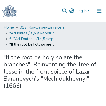
Log In
Communities
Home
012. Конференції та семінари НаУКМА
&
"Ad fontes / До джерел" : матеріали конференцій до ювілейних дат Києво-Могилянської академії
Collections
6. "Ad Fontes - До Джерел": Міжнародна наукова конференція з нагоди 405-ї річниці заснування Києво-Могилянської академії
"If the root be holy so are the branches". Reinventing the Tree of Jesse in the frontispiece of Lazar Baranovych’s "Mech dukhovnyi" (1666)
All of DSpace
"If the root be holy so are the
Statistics
branches". Reinventing the Tree of
Jesse in the frontispiece of Lazar
Baranovych’s "Mech dukhovnyi"
(1666)