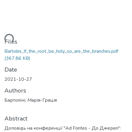
ding...
Files
Bartolini_If_the_root_be_holy_so_are_the_branches.pdf
(367.86 KB)
Date
2021-10-27
Authors
Бартоліні, Марія-Грація
Abstract
Доповідь на конференції "Ad Fontes - До Джерел":