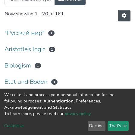
Now showing
1 - 20 of 161
"Русский мир"
1
Aristotle’s logic
1
Biologism
1
Blut und Boden
1
We collect and process your personal information for the
Caretesianism
1
following purposes:
Authentication, Preferences,
Acknowledgement and Statistics
.
challenges
To learn more, please read our
privacy policy
.
1
Customize
Decline
That's ok
changes
1