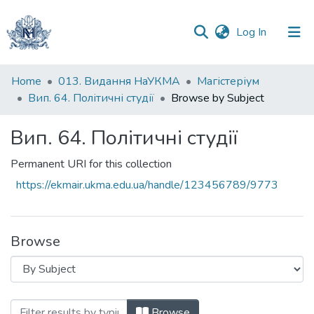
(current)
Log In
Communities
Home
013. Видання НаУКМА
Магістеріум
&
Вип. 64. Політичні студії
Browse by Subject
Collections
Вип. 64. Політичні студії
All of DSpace
Permanent URI for this collection
https://ekmair.ukma.edu.ua/handle/123456789/9773
Browse
Browsing Вип. 64. Політичні студії by S
Browse