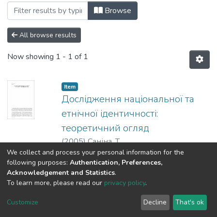
Browsing 046: Соціологічні науки by Sub
Browse
All browse results
Now showing
1 - 1 of 1
Item
Дослідження національної та
етнічної ідентичності:
теоретичний огляд
(
2005
)
Саніна, Т.
We collect and process your personal information for the
У статті зроблено короткий огляд
following purposes:
Authentication, Preferences,
накопиченого теоретичного матеріалу
Acknowledgement and Statistics
.
щодо відмінностей
To learn more, please read our
privacy policy
.
між етнічним та національним., а також,
Show more
виходячи з теоретичного огляду
Customize
Decline
That's ok
зазначених відмінностей,