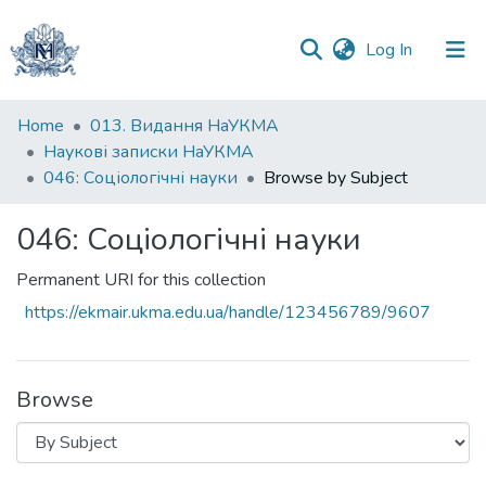
(current)
Log In
Communities
Home
013. Видання НаУКМА
&
Наукові записки НаУКМА
Collections
046: Соціологічні науки
Browse by Subject
All of DSpace
046: Соціологічні науки
Permanent URI for this collection
https://ekmair.ukma.edu.ua/handle/123456789/9607
Browse